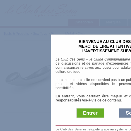
Categories
Marques
Tests & Produits
>
Sex Toys
>
Godes
>
Metal
>
Olga
BIENVENUE AU CLUB DES
Olga
MERCI DE LIRE ATTENTI
L'AVERTISSEMENT SUIV
Le Club des Sens « le Guide Communautaire
de discussions et de partage d’expériences v
connaissances relatives aux jouets pour adultes,
Marque
:
Lelo
culture érotique.
Date de sortie
: 01
Le contenu de ce site ne convient pas à un pub
photos et vidéos disponibles ici peuven
sensibilités.
Prix indicatif
: 269
En entrant, vous certifiez être majeur et 
responsabilités vis-à-vis de ce contenu.
Longueur
: 19.50 cm
Diamètre
: 3.00 cm
Matière
: Acier
Entrer
So
OLGA est un -Pl
Le Club des Sens est étiqueté grâce au système de l