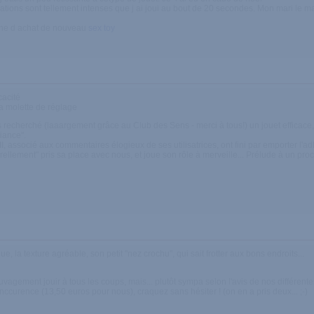
ibrations sont tellement intenses que j ai joui au bout de 20 secondes. Mon mari le ma
che d achat de nouveau
sex toy
cacité
a molette de réglage
 recherché (laaargement grâce au Club des Sens - merci à tous!) un jouet efficace
iance".
, associé aux commentaires élogieux de ses utilisatrices, ont fini par emporter l'a
 "naturellement" pris sa place avec nous, et joue son rôle à merveille... Prélude à un pr
e, la texture agréable, son petit "nez crochu", qui sait frotter aux bons endroits...
uvagement jouir à tous les coups, mais... plutôt sympa selon l'avis de nos différent
onccurence (13,50 euros pour nous), craquez sans hésiter ! (on en a pris deux... ;-)