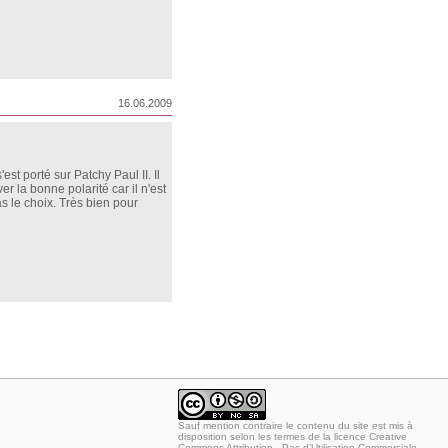
16.06.2009
st porté sur Patchy Paul II. Il
er la bonne polarité car il n'est
as le choix. Très bien pour
Sauf mention contraire le contenu du site est mis à
disposition selon les termes de la
licence Creative
Commons Attribution - Pas d’Utilisation Commerciale -