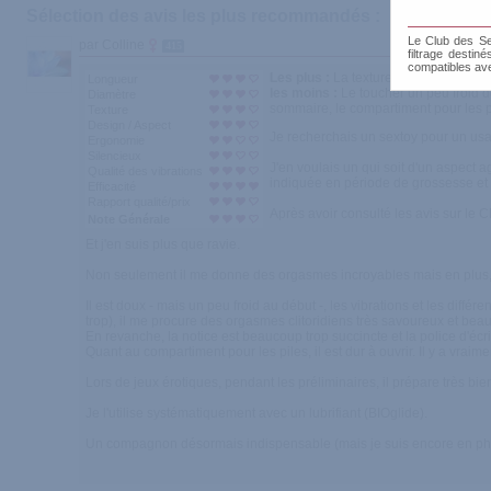
Sélection des avis les plus recommandés :
Le Club des Sen
par Colline
415
filtrage destin
compatibles av
Les plus :
La texture, la qualité des v
Longueur
les moins :
Le toucher un peu froid d
Diamètre
sommaire, le compartiment pour les pi
Texture
Design / Aspect
Je recherchais un sextoy pour un usa
Ergonomie
Silencieux
J'en voulais un qui soit d'un aspect agr
Qualité des vibrations
indiquée en période de grossesse et 
Efficacité
Rapport qualité/prix
Après avoir consulté les avis sur le CD
Note Générale
Et j'en suis plus que ravie.
Non seulement il me donne des orgasmes incroyables mais en plus, i
Il est doux - mais un peu froid au début -, les vibrations et les diff
trop), il me procure des orgasmes clitoridiens très savoureux et beau
En revanche, la notice est beaucoup trop succincte et la police d'écrit
Quant au compartiment pour les piles, il est dur à ouvrir. Il y a vrai
Lors de jeux érotiques, pendant les préliminaires, il prépare très bi
Je l'utilise systématiquement avec un lubrifiant (BIOglide).
Un compagnon désormais indispensable (mais je suis encore en phase 