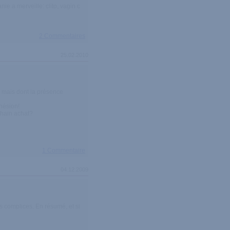
nie a merveille: clito, vagin c
2 Commentaires
25.02.2010
, mais dont la présence
dhésion!
ochain achat?
1 Commentaire
04.12.2009
es complices. En résumé, et si