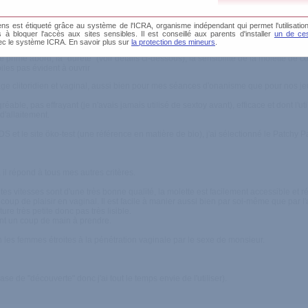
s est étiqueté grâce au système de l'ICRA, organisme indépendant qui permet l'utilisation
és à bloquer l'accès aux sites sensibles. Il est conseillé aux parents d'installer
un de ces
ec le système ICRA. En savoir plus sur
la protection des mineurs
.
ibrations, la forme, l'efficacité, les composants (silicone médicale), sans phtalates
e prime abord, la "dureté" (voir détails ci-dessous), la sensibilité de la molette de
les pas évident à ouvrir
ge clitoridien et vaginal, aussi bien pour mes séances d'onanisme que pour nos je
éable, pas effrayant (je n'avais jamais utilisé de sextoy avant), efficace et dont l'uti
d'allaitement.
S et le site öko-test (une référence en matière de bio), j'ai sélectionné le Patchy Pa
l répond à tous mes autres critères.
érentes vitesses sont d'une très bonne qualité, la molette est facilement accessible e
coup de plaisir en vaginal. Il est facile à manier aussi bien par soi-même que par l'
ure très petite donc pas très lisible.
ment un coup de main à prendre.
en les femmes étroites à la pénétration vaginale par le sexe de monsieur.
de "découverte" donc j'ai tout le temps envie de l'utiliser).