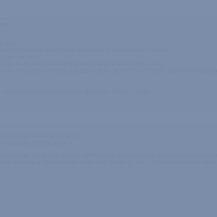
acité
e vibro.
aul trop petit et sans trop d'effet quand la personne est vaginale.
 premier vibro.
ellent, tout comme la petite tête courbée et la texture très douce.
 des vibrations est très peu pratique dans l'action car les doigts glissent dessus sans
it....jouissance assurée à chaque utilisation. très bon choix.
odeur, texture douce, vibrations
ent à pile difficile à ouvrir
 vibros avec ma femme, je lui ai offert celui-ci, pour sa forme, sa douceur, sa coule
seule, le meilleur vibro de notre collection. D'ailleurs, nous n'utilisons plus que celui-