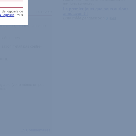
membres suivantes :
Le premier jouet que nous aurions
 de logiciels de
14.11.2007
aimé avoir !!!
 logiciels
, tous
Liste créée par
garscokin
370
 commande, la notice plus que
ux érotiques.
lisation n'était pas contre-
ul II.
t réglable (voire même un peu
autre.
15 Commentaires