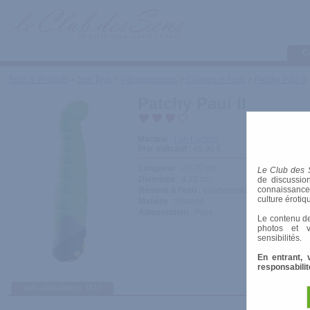
C
Tests & Produits
>
Sex Toys
>
Vibromasseurs
>
Colorés et Funs
>
Patchy Paul II
Patchy Paul II
Marque
:
Fun Factory
Prix indicatif
: 49.90 €
Longueur
: 20.70 cm
Le Club des 
Diamètre
: 4.10 cm
de discussion
connaissances 
Résiste à l'eau
: éclaboussures
culture érotiq
Matière
: Silicone
Alimentation
: Piles
Le contenu de
photos et v
sensibilités.
En entrant, 
responsabilit
avis utilisateurs
(41)