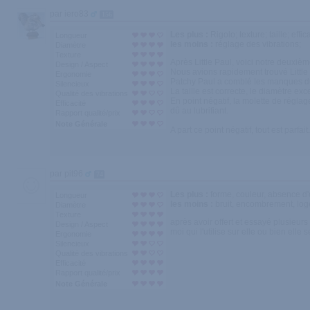
par iero83
156
Les plus :
Rigolo; texture; taille; effic
Longueur
les moins :
réglage des vibrations;
Diamètre
Texture
Après Little Paul, voici notre deuxièm
Design / Aspect
Nous avions rapidement trouvé Little P
Ergonomie
Patchy Paul a comblé les manques du
Silencieux
La taille est correcte, le diamètre exc
Qualité des vibrations
En point négatif, la molette de réglage
Efficacité
dû au lubrifiant.
Rapport qualité/prix
Note Générale
A part ce point négatif, tout est parfa
par pit96
74
Les plus :
forme, couleur, absence d'
Longueur
les moins :
bruit, encombrement, logem
Diamètre
Texture
après avoir offert et essayé plusieurs
Design / Aspect
moi qui l'utilise sur elle ou bien elle 
Ergonomie
Silencieux
Qualité des vibrations
Efficacité
Rapport qualité/prix
Note Générale