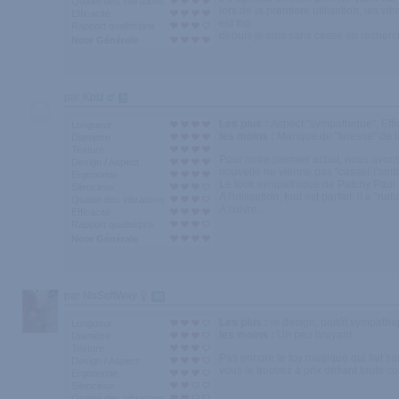
Qualité des vibrations
lors de la premiere utilisation, les v
Efficacité
est top
Rapport qualité/prix
depuis je suis sans cesse en recher
Note Générale
par Kptz
9
Les plus :
Aspect "sympathique", Effi
Longueur
les moins :
Manque de "finesse" de l
Diamètre
Texture
Pour notre premier achat, nous avons
Design / Aspect
nouvelle ne vienne pas "casser l'amb
Ergonomie
Le look sympathique de Patchy Paul II
Silencieux
A l'utilisation, tout est parfait: il a
Qualité des vibrations
A suivre...
Efficacité
Rapport qualité/prix
Note Générale
par NoSoftWay
80
Les plus :
le design, plutôt sympathiqu
Longueur
les moins :
Un peu bruyant
Diamètre
Texture
Pas encore le toy magique qui fait sa
Design / Aspect
vous le trouvez à prix défiant toute c
Ergonomie
Silencieux
Qualité des vibrations