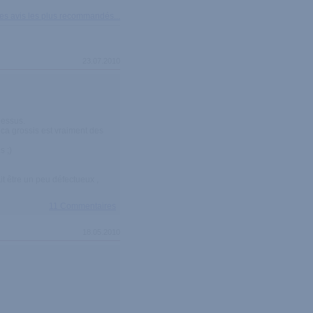
 des avis les plus recommandés...
23.07.2010
dessus.
s ca grossis est vraiment des
s ;)
ait être un peu défectueux ,
11 Commentaires
18.05.2010