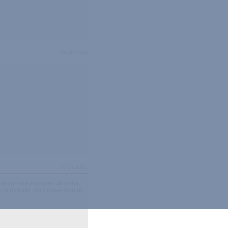
24.08.2009
07.07.2009
e design est vraiment chouette
plus forte, il n'y a pas d'entre