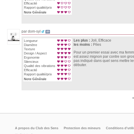
Efficacité
Rapport qualité/prix
Note Générale
par dom-syl
89
Les plus :
Joli, Efficace
Longueur
les moins :
Piles
Diamètre
Texture
Pour un premier essai avec ma femme je
Design / Aspect
est assez mignon par contre son gros dé
Ergonomie
pas indiqué dans quel sens mettre les 
Silencieux
débuter.
Qualité des vibrations
Efficacité
Rapport qualité/prix
Note Générale
A propos du Club des Sens
Protection des mineurs
Conditions d'utili