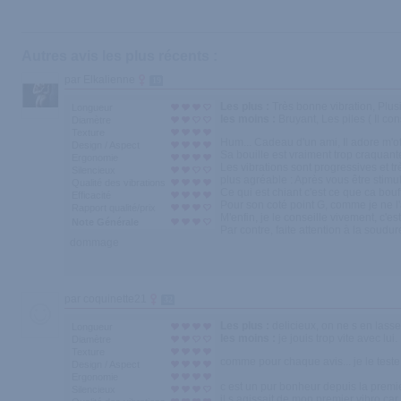
Autres avis les plus récents :
par Elkalienne
19
Les plus :
Très bonne vibration, Plu
Longueur
les moins :
Bruyant, Les piles ( Il co
Diamètre
Texture
Hum... Cadeau d'un ami, Il adore m'of
Design / Aspect
Sa bouille est vraiment trop craquante
Ergonomie
Les vibrations sont progressives et tr
Silencieux
plus agréable : Après vous être stimul
Qualité des vibrations
Ce qui est chiant c'est ce que ca bou
Efficacité
Pour son coté point G, comme je ne l
Rapport qualité/prix
M'enfin, je le conseille vivement, c'es
Note Générale
Par contre, faite attention à la soudur
dommage
par coquinette21
32
Les plus :
delicieux, on ne s en lasse
Longueur
les moins :
je jouis trop vite avec lu
Diamètre
Texture
comme pour chaque avis... je le teste
Design / Aspect
Ergonomie
c est un pur bonheur depuis la premie
Silencieux
il s agissait de mon premier vibro car