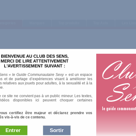
ategories
Marques
Top produits
Top Avis
Les Lis
BIENVENUE AU CLUB DES SENS,
MERCI DE LIRE ATTENTIVEMENT
L'AVERTISSEMENT SUIVANT :
Sens « le Guide Communautaire Sexy »
est un espace
s et de partage d’expériences visant à améliorer les
relatives aux jouets pour adultes, à la sexualité et à la
ue.
 ce site ne convient pas à un public mineur. Les textes,
idéos disponibles ici peuvent choquer certaines
vous certifiez être majeur et déclarez prendre vos
és vis-à-vis de ce contenu.
Entrer
Sortir
Afficher :
Sélection
|
Les plus 