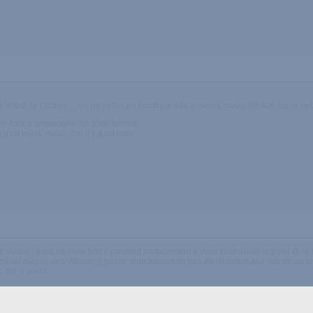
le feu de l'action..... un peu cher en boutique 69€ environ, moins de 40€ sur le net
son look a amadouée ma p'tite femme
n d'un jouet, mais....car il y a un mais
e idéale : avec sa peite tete il parvient parfaitement à vous chatouiller le point G, l
é au niveau des vitesse, il passe directement de pas de vibration aux vibrations les 
 dur à ouvrir