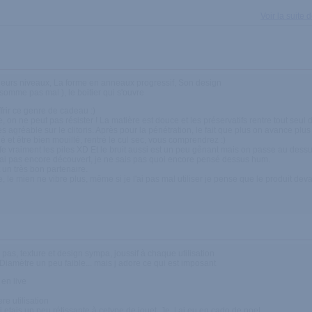
Voir la suite
sieurs niveaux, La forme en anneaux progressif, Son design
nsomme pas mal ), le boitier qui s'ouvre
frir ce genre de cadeau :)
, on ne peut pas résister ! La matière est douce et les préservatifs rentre tout seul 
ès agréable sur le clitoris. Après pour la pénétration, le fait que plus on avance plu
é et être bien mouillé, rentré le cul sec, vous comprendrez :)
ffe vraiment les piles XD Et le bruit aussi est un peu gênant mais on passe au dessu
'ai pas encore découvert, je ne sais pas quoi encore pensé dessus hum.
t un très bon partenaire.
e, le mien ne vibre plus, même si je l'ai pas mal utiliser je pense que le produit dev
 pas, texture et design sympa, joussif à chaque utilisation
i. Diamètre un peu faible... mais j adore ce qui est imposant
 en live
re utilisation
 j etais un peu rétissante à cetype de jouet. Je l ai eu en cado de noel