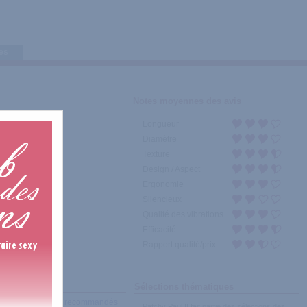
tes
Notes moyennes des avis
Longueur
Diamètre
Texture
Design / Aspect
Ergonomie
Silencieux
Qualité des vibrations
Efficacité
Rapport qualité/prix
Sélections thématiques
récents
|
Les plus recommandés
Patchy Paul II fait partie des sélections des