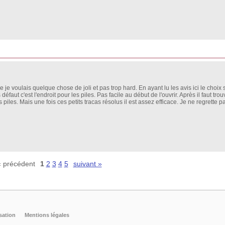
 voulais quelque chose de joli et pas trop hard. En ayant lu les avis ici le choix s'e
faut c'est l'endroit pour les piles. Pas facile au début de l'ouvrir. Après il faut trouv
piles. Mais une fois ces petits tracas résolus il est assez efficace. Je ne regrette p
« précédent
1
2
3
4
5
suivant »
sation
Mentions légales