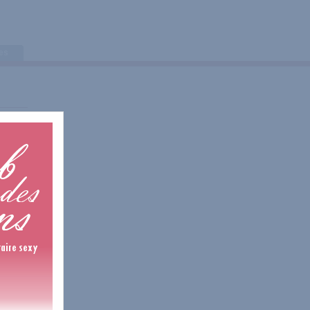
tes
is
is