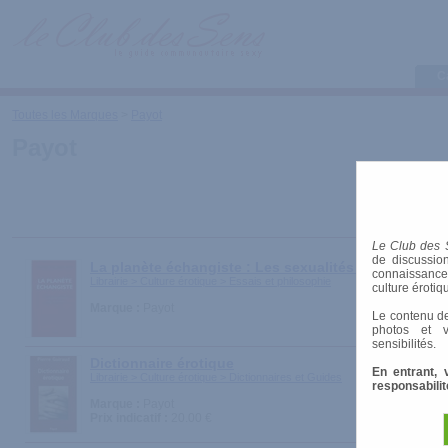
C
Toutes les Marques
>
Payot
Payot
Le Club des 
de discussion
La planète échangiste : Les sexualités collectives 
connaissances 
Librairie > Culture érotique > Essais et philosophie
culture érotiq
Marque :
Payot
Le contenu de
photos et v
sensibilités.
Dictionnaire érotique
En entrant, 
Librairie > Culture érotique > Dictionnaires et Guides
responsabilit
Marque :
Payot
Prix indicatif :
20.00 €