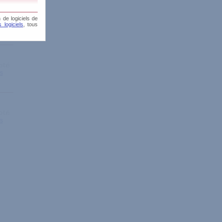
 de logiciels de
 logiciels
, tous
is
is
is