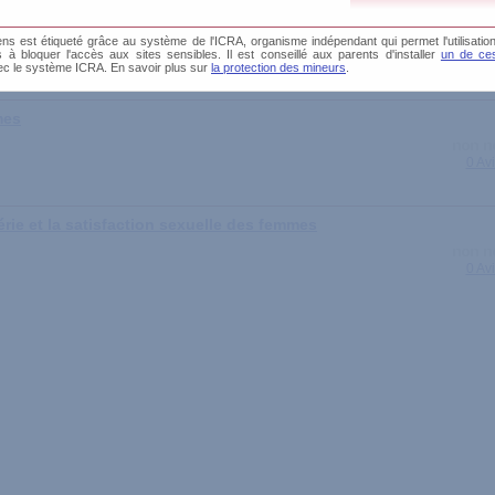
s est étiqueté grâce au système de l'ICRA, organisme indépendant qui permet l'utilisation
és à bloquer l'accès aux sites sensibles. Il est conseillé aux parents d'installer
un de ces
1 Av
ec le système ICRA. En savoir plus sur
la protection des mineurs
.
mes
0 Av
rie et la satisfaction sexuelle des femmes
0 Av