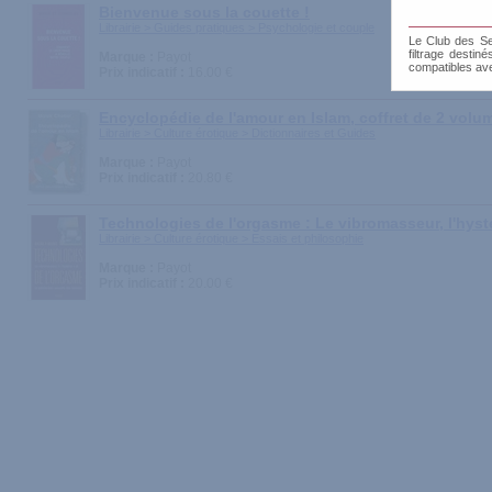
Bienvenue sous la couette !
Librairie > Guides pratiques > Psychologie et couple
Le Club des Sen
filtrage destin
Marque :
Payot
compatibles av
Prix indicatif :
16.00 €
Encyclopédie de l'amour en Islam, coffret de 2 volu
Librairie > Culture érotique > Dictionnaires et Guides
Marque :
Payot
Prix indicatif :
20.80 €
Technologies de l'orgasme : Le vibromasseur, l'hysté
Librairie > Culture érotique > Essais et philosophie
Marque :
Payot
Prix indicatif :
20.00 €