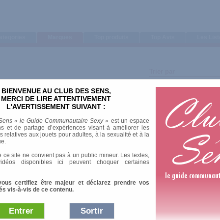
ategories
Marques
Top produits
Top Avis
Les Lis
Trier par
Note moyenne
BIENVENUE AU CLUB DES SENS,
Nombre d'avis
MERCI DE LIRE ATTENTIVEMENT
L'AVERTISSEMENT SUIVANT :
Sens « le Guide Communautaire Sexy »
est un espace
s et de partage d’expériences visant à améliorer les
en France
relatives aux jouets pour adultes, à la sexualité et à la
ue.
2 Av
 ce site ne convient pas à un public mineur. Les textes,
idéos disponibles ici peuvent choquer certaines
vous certifiez être majeur et déclarez prendre vos
és vis-à-vis de ce contenu.
3 Av
Entrer
Sortir