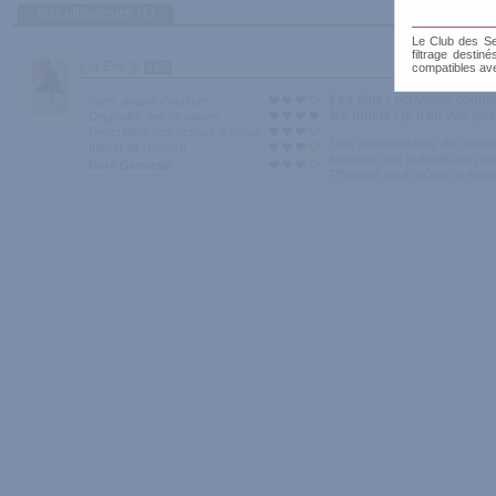
avis utilisateurs
(1)
Le Club des Sen
filtrage destin
par Eve
1408
compatibles av
Les plus :
nouvelles courtes
Style, qualité d'écriture
les moins :
je n'en vois pas.
Originalité des situations
Description des scènes d'amour
Une cinquantaine de nouvell
Intérêt de l'histoire
sexuels,aux enfants qui joue
Note Générale
Philippe sont drôles et surpr