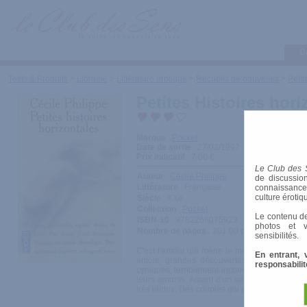
C
Tests & Produits
>
Librairie
>
Littérature érotique
>
Recueils de nouvelles
>
Petit
Petites Histoires hori
Marque
:
Pocket
Date de sortie
: 27/03/1997
Prix indicatif
: 7.00 €
Le Club des 
Auteur
:
Cécile Philippe
de discussion
Littérature
: Française
connaissances 
culture érotiq
Siècle
: XXe
Collection
:
Pocket
Le contenu de
ISBN-10
: 9782266075923
photos et v
Nombre de pages
: 201.00 pages
sensibilités.
C'est l'amour qui mène le monde. Les enfants
En entrant, 
émois, grandes découvertes. Petites histoir
responsabilit
cyniques, terriblement inconvenantes, ces co
leurs amants. Amant d'un soir, amant de pas
très laides. Des couples qui essaient de retrouv