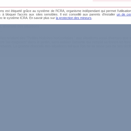
s est étiqueté grâce au système de l'ICRA, organisme indépendant qui permet l'utilisation
és à bloquer l'accès aux sites sensibles. Il est conseillé aux parents d'installer
un de ces
ec le système ICRA. En savoir plus sur
la protection des mineurs
.
, diversité des situations
..
es relatant des "Petites histoires horizontales " aux situations aussi diverses que
nt "au magicien" dans le jardin, sans oublier l'amante qui remplit sa tirelire en fo
enants. La grande diversité des situations fait que l'on ne se lasse pas de ses récits 