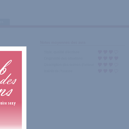
tes
Notes moyennes des avis
Style, qualité d'écriture
Originalité des situations
Description des scènes d'amour
Intérêt de l'histoire
ntinue. Premiers
es, audacieuses,
s. Des femmes et
belles, d'autres