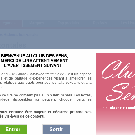
ategories
Marques
Top produits
Top Avis
Les Lis
es Histoires horizontales
zontales
BIENVENUE AU CLUB DES SENS,
MERCI DE LIRE ATTENTIVEMENT
L'AVERTISSEMENT SUIVANT :
Sens « le Guide Communautaire Sexy »
est un espace
s et de partage d’expériences visant à améliorer les
relatives aux jouets pour adultes, à la sexualité et à la
ue.
 ce site ne convient pas à un public mineur. Les textes,
idéos disponibles ici peuvent choquer certaines
 le pressentent. Dans leurs jeux, ils imitent les grands. Papa, maman. Puis ça co
vous certifiez être majeur et déclarez prendre vos
es ou grandes histoires avec ou sans sentiment... Tour à tour sages, libertin
és vis-à-vis de ce contenu.
urtes nouvelles mettent en scène toutes sortes de gens. Des femmes et leurs mari
sage, amant-amant..., de très jeunes femmes, des conquérantes, des femmes très 
er leur fougue d'antan... Lisez... C'est érotique, illicite mais tellement délicieux !
Entrer
Sortir