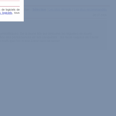
Afficher :
Sélection
|
Les plus récents
|
Les plus recommandés
 de logiciels de
 logiciels
, tous
28.07.2006
 sympathiques. De la jeune fille qui détourne les légumes en jouets
nction des performances de ses conquêtes... les récits coquins de Cécile
brefs que l'on lit tour à tour sans se lasser.