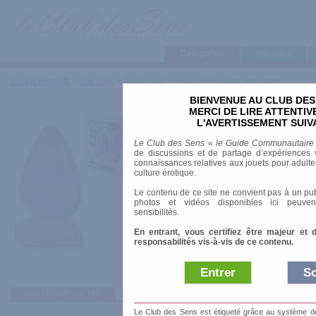
Categories
Marques
Tests & Produits
>
Sex Toys
>
Plaisir anal
>
Plugs
>
Plug and Joy Large
BIENVENUE AU CLUB DES
Plug and Joy Large
MERCI DE LIRE ATTENTI
L'AVERTISSEMENT SUIV
Marque
:
Plug & Joy (Belgo-Prism)
Le Club des Sens « le Guide Communautaire
Prix indicatif
: 11.90 €
de discussions et de partage d’expériences v
connaissances relatives aux jouets pour adultes,
Longueur
: 14.00 cm
culture érotique.
Diamètre
: 7.00 cm
Le contenu de ce site ne convient pas à un pub
Vibrant
: non
photos et vidéos disponibles ici peuven
Matière
: Jelly
sensibilités.
En entrant, vous certifiez être majeur et 
responsabilités vis-à-vis de ce contenu.
Entrer
So
avis utilisateurs
(45)
Afficher :
Sélec
Le Club des Sens est étiqueté grâce au système de l