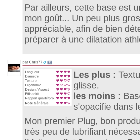
Par ailleurs, cette base est u
mon goût... Un peu plus gros
appréciable, afin de bien dét
préparer à une dilatation athl
par Chris77
32
Les plus :
Textu
Longueur
Diamètre
Texture
glisse.
Ergonomie
Design / Aspect
les moins :
Base
Efficacité
Rapport qualité/prix
Note Générale
s'opacifie dans 
Mon premier Plug, bon produi
très peu de lubrifiant nécess