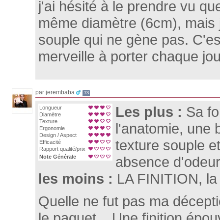
j'ai hésité à le prendre vu que
même diamètre (6cm), mais j
souple qui ne gène pas. C'es
merveille à porter chaque jou
par jerembaba
73
Les plus :
Sa f
Longueur
Diamètre
Texture
l'anatomie, une 
Ergonomie
Design / Aspect
texture souple e
Efficacité
Rapport qualité/prix
Note Générale
absence d'odeur
les moins :
LA FINITION, la 
Quelle ne fut pas ma décepti
le paquet... Une finition épou