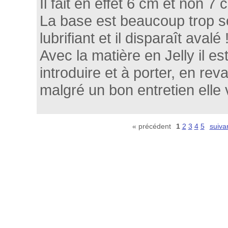
Il fait en effet 6 cm et non 7 
La base est beaucoup trop s
lubrifiant et il disparaît avalé 
Avec la matière en Jelly il es
introduire et à porter, en re
malgré un bon entretien elle v
« précédent
1
2
3
4
5
suiva