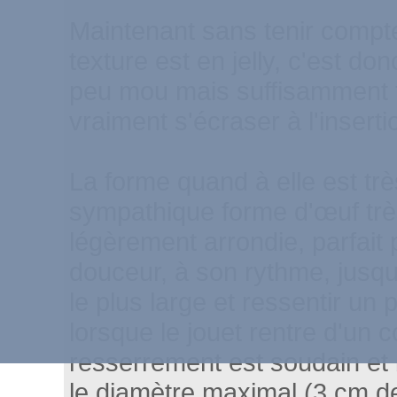
Maintenant sans tenir compte 
texture est en jelly, c'est do
peu mou mais suffisamment 
vraiment s'écraser à l'inserti
La forme quand à elle est tr
sympathique forme d'œuf trè
légèrement arrondie, parfait 
douceur, à son rythme, jusqu'
le plus large et ressentir un p
lorsque le jouet rentre d'un c
resserrement est soudain et 
le diamètre maximal (3 cm d