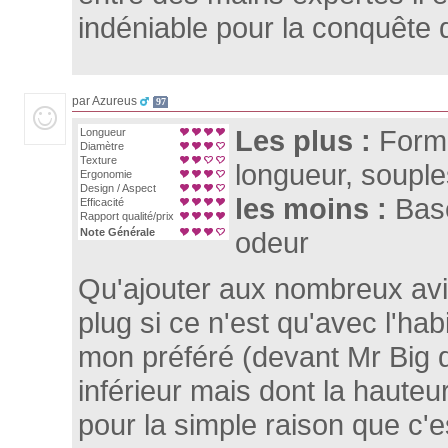
indéniable pour la conquête du
par Azureus
97
Les plus :
Forme
Longueur
Diamètre
Texture
longueur, soupl
Ergonomie
Design / Aspect
les moins :
Base
Efficacité
Rapport qualité/prix
Note Générale
odeur
Qu'ajouter aux nombreux avi
plug si ce n'est qu'avec l'ha
mon préféré (devant Mr Big 
inférieur mais dont la hauteu
pour la simple raison que c'es