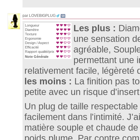
par LOVEBIGPLUG
68
Les plus :
Diamè
Longueur
Diamètre
Texture
une sensation d
Ergonomie
Design / Aspect
agréable, Soupl
Efficacité
Rapport qualité/prix
Note Générale
permettant une i
relativement facile, légèreté 
les moins :
La finition pas t
petite avec un risque d'insert
Un plug de taille respectable
facilement dans l'intimité. J
matière souple et chaude de 
poids plume. Par contre comm