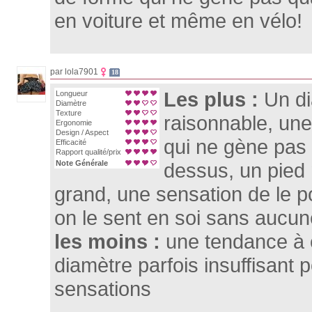
en voiture et même en vélo!
par lola7901
18
Les plus :
Un d
Longueur
Diamètre
Texture
raisonnable, un
Ergonomie
Design / Aspect
qui ne gène pa
Efficacité
Rapport qualité/prix
Note Générale
dessus, un pied n
grand, une sensation de le po
on le sent en soi sans aucu
les moins :
une tendance à 
diamètre parfois insuffisant
sensations