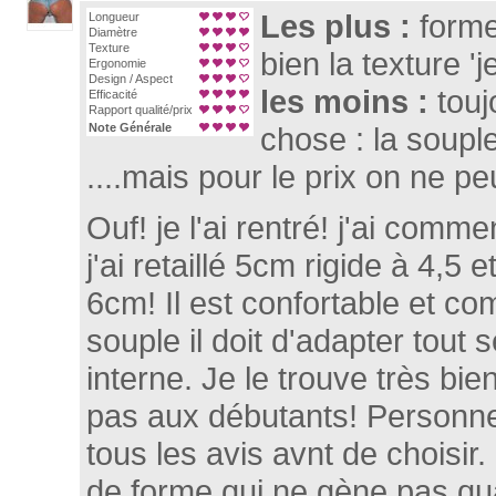
Les plus :
forme 
Longueur
Diamètre
Texture
bien la texture 'j
Ergonomie
Design / Aspect
les moins :
tou
Efficacité
Rapport qualité/prix
Note Générale
chose : la soupl
....mais pour le prix on ne peu
Ouf! je l'ai rentré! j'ai comm
j'ai retaillé 5cm rigide à 4,5 e
6cm! Il est confortable et com
souple il doit d'adapter tout 
interne. Je le trouve très bie
pas aux débutants! Personnel
tous les avis avnt de choisir.
de forme qui ne gène pas qu