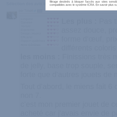
filtrage destinés à bloquer l'accès aux sites sensib
Sélection des avis les plus recommandés :
compatibles avec le système ICRA. En savoir plus s
par Timatt
222
Les plus :
Pas t
Longueur
Diamètre
Texture
assez douce, pro
Ergonomie
Design / Aspect
forme d'œuf, prix
Efficacité
Rapport qualité/prix
Note Générale
différents coloris
les moins :
Finissions très
de jelly, base trop souple, s
forte que d'autres jouets d
Tout d'abord, le miens fait 6
non 7.
c'est mon premier jouet de cett
acheté car j'avais envie de 