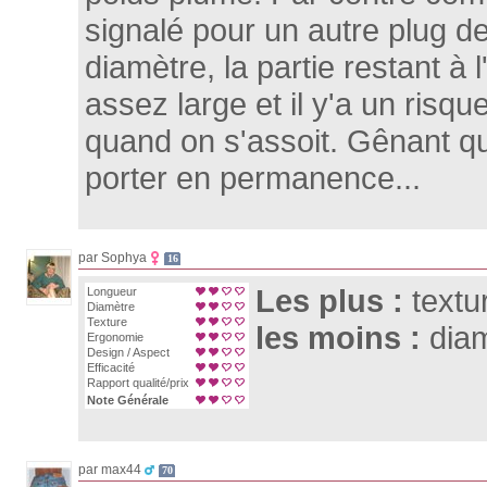
signalé pour un autre plug de
diamètre, la partie restant à l
assez large et il y'a un risque
quand on s'assoit. Gênant q
porter en permanence...
par Sophya
16
Les plus :
textu
Longueur
Diamètre
Texture
les moins :
diam
Ergonomie
Design / Aspect
Efficacité
Rapport qualité/prix
Note Générale
par max44
70