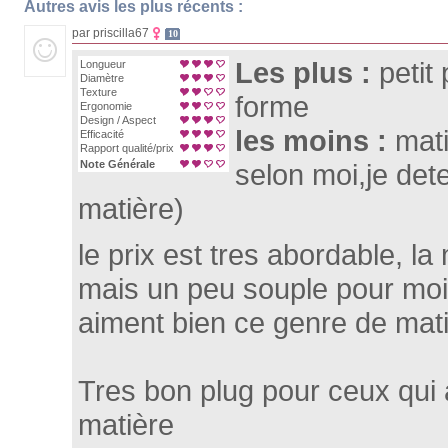
Autres avis les plus récents :
par priscilla67
10
Les plus :
petit
Longueur
Diamètre
Texture
forme
Ergonomie
Design / Aspect
les moins :
mati
Efficacité
Rapport qualité/prix
Note Générale
selon moi,je det
matière)
le prix est tres abordable, la
mais un peu souple pour moi
aiment bien ce genre de mati
Tres bon plug pour ceux qui
matière