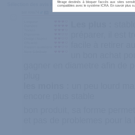
filtrage destinés à bloquer l'accès aux sites sensib
Sélection des avis les plus recommandés :
compatibles avec le système ICRA. En savoir plus s
par ross74
26
Les plus :
stabl
Longueur
Diamètre
Texture
préparer, il est t
Ergonomie
Design / Aspect
facile à retirer 
Efficacité
Rapport qualité/prix
Note Générale
un bon achat pou
gagner en diametre afin de p
plug
les moins :
un peu lourd mai
encore plus stable
bon produit, sa forme permet 
et pas de problemes pour la l