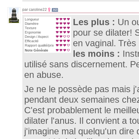
par caroline22
163
Les plus :
Un ou
Longueur
Diamètre
Texture
pour se dilater! S
Ergonomie
Design / Aspect
en vaginal. Très 
Efficacité
Rapport qualité/prix
Note Générale
les moins :
Inst
utilisé sans discernement. Pe
en abuse.
Je ne le possède pas mais j'a
pendant deux semaines chez
C'est probablement le meilleu
dilater l'anus. Il convient a to
j'imagine mal quelqu'un dire 