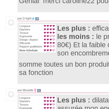
Genial merci caroline22 pour
par D-light
28
Les plus :
effic
Longueur
Diamètre
Texture
les moins :
le p
Ergonomie
Design / Aspect
80€) Et la faible
Efficacité
Rapport qualité/prix
Note Générale
son encombreme
somme toutes un bon produit
sa fonction
par Mouette
41
Les plus :
dilat
Longueur
Diamètre
Texture
assurée,mon engi
Ergonomie