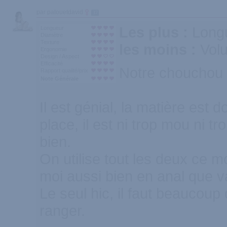
par patouetdavid
37
Les plus :
Longu
Longueur
Diamètre
Texture
les moins :
Vol
Ergonomie
Design / Aspect
Efficacité
Notre chouchou
Rapport qualité/prix
Note Générale
Il est génial, la matière est d
place, il est ni trop mou ni tro
bien.
On utilise tout les deux ce mo
moi aussi bien en anal que v
Le seul hic, il faut beaucoup
ranger.