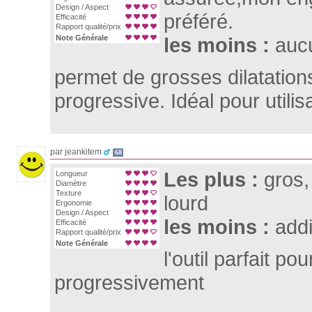
Design / Aspect
préféré.
Efficacité
Rapport qualité/prix
Note Générale
les moins :
auc
permet de grosses dilatation
progressive. Idéal pour utilis
par jeankitem
68
Les plus :
gros,
Longueur
Diamètre
Texture
lourd
Ergonomie
Design / Aspect
les moins :
addi
Efficacité
Rapport qualité/prix
Note Générale
l'outil parfait pou
progressivement