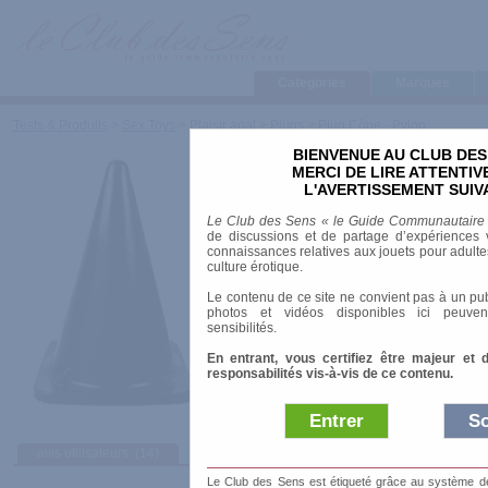
Categories
Marques
Tests & Produits
>
Sex Toys
>
Plaisir anal
>
Plugs
>
Plug Cône - Pylon
BIENVENUE AU CLUB DES
Plug Cône - Pylon
MERCI DE LIRE ATTENTI
L'AVERTISSEMENT SUIV
Marque
:
X-Man All Black (Belgo Prism)
Le Club des Sens « le Guide Communautaire
Prix indicatif
: 16.90 €
de discussions et de partage d’expériences v
connaissances relatives aux jouets pour adultes,
Longueur
: 13.00 cm
culture érotique.
Diamètre
: 18.00 cm
Le contenu de ce site ne convient pas à un pub
Vibrant
: non
photos et vidéos disponibles ici peuven
Matière
: Silicone
sensibilités.
En entrant, vous certifiez être majeur et 
responsabilités vis-à-vis de ce contenu.
Entrer
So
avis utilisateurs
(14)
Afficher :
Sélec
Le Club des Sens est étiqueté grâce au système de l