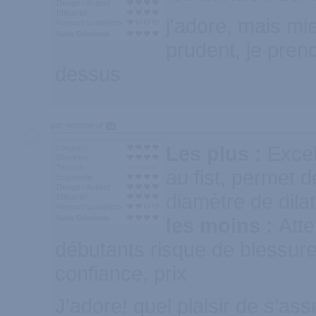
Design / Aspect
Efficacité
j'adore, mais mi
Rapport qualité/prix
Note Générale
prudent, je pren
dessus
par yerome
11
Les plus :
Excel
Longueur
Diamètre
Texture
au fist, permet 
Ergonomie
Design / Aspect
diamètre de dilat
Efficacité
Rapport qualité/prix
Note Générale
les moins :
Atte
débutants risque de blessure
confiance, prix
J'adore! quel plaisir de s’ass