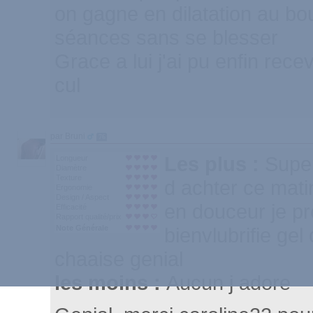
on gagne en dilatation au bo
séances sans se blesser
Grace a lui j'ai pu enfin rece
cul
par Bruni
76
Les plus :
Super
Longueur
Diamètre
Texture
d achter ce mati
Ergonomie
Design / Aspect
en douceur je p
Efficacité
Rapport qualité/prix
Note Générale
bienvlubrifie gel
chaaise genial
les moins :
Aucun j adore