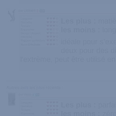
par Lolita69
134
Les plus :
matiè
Longueur
Diamètre
Texture
les moins :
lon
Ergonomie
Design / Aspect
Efficacité
idéale pour s'ex
Rapport qualité/prix
Note Générale
deux pour des di
l'extrème, peut être utilisé e
Autres avis les plus récents :
par deep
33
Les plus :
parfai
Longueur
Diamètre
Texture
les moins :
zér
Ergonomie