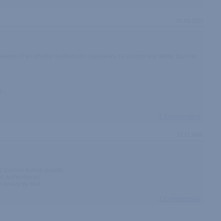
01.03.2010
rieux, cf les photos illustrant les catégories, ou encore leur twitter (qui me
...
1 Commentaire
13.11.2008
al d'assez bonne qualité.
us authentiques.
n trouve de tout.
1 Commentaire