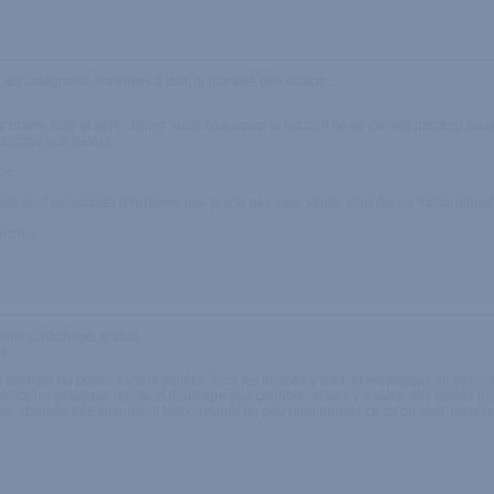
les catégories, les mises à jour, la pluralité des vidéos...
 trouve clair et aéré. J'aime aussi beaucoup le fait qu'il ne se prenne pas trop au sé
 encore leur devise.
ce.
idéos sont saccadées (problème que je n'ai pas avec xtude, youtube ou megaupload)
rd'hui.
idité d'affichage, gratuit
s
 cherche du porno, c'est la variété. Tous les thèmes y sont, et les images en génér
ricains, plastique refaite et doublage peu crédible, mais il y a aussi des vidéos pl
es, d'autres très longues. Il faut naviguer un peu pour trouver ce qu'on veut, mais o