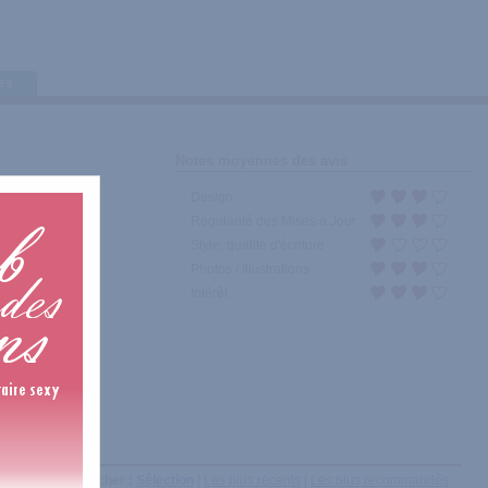
tes
Notes moyennes des avis
Design
Régularité des Mises à Jour
Style, qualité d'écriture
Photos / Illustrations
Intérêt
Afficher :
Sélection
|
Les plus récents
|
Les plus recommandés