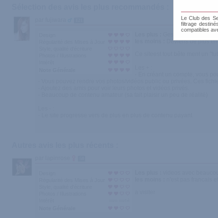
Sélection des avis les plus recommandés :
Le Club des Sen
par fujiwara
121
filtrage destin
compatibles av
Les plus :
Gestion d'amis et de
Design
les moins :
Deviens de plus en
Régularité des Mises à Jour
Style, qualité d'écriture
Ce siteest tout bête ment un "t
Photos / Illustrations
Intérêt
Les + :
Note Générale
- En créant un compte, vous po
- Vous pouvez rendre vos photos/vidéos public ou privées. Ces fichie
- Ajoutez des amis pour voir leurs photos et vidéos privés.
- Beaucoup de contenu amateur (sa fait plaisir un peu de réalité)
Les - :
- Le site progresse vers de plus en plus de contenu payant
Autres avis les plus récents :
par lapinrose
50
Les plus :
videos avec beaucou
Design
les moins :
n'est pas francais 
Régularité des Mises à Jour
Style, qualité d'écriture
a visiter
Photos / Illustrations
Intérêt
Note Générale