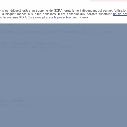
s est étiqueté grâce au système de l'ICRA, organisme indépendant qui permet l'utilisation
és à bloquer l'accès aux sites sensibles. Il est conseillé aux parents d'installer
un de ces
ec le système ICRA. En savoir plus sur
la protection des mineurs
.
 privatisation du contenu, résolution moyenne des vidéos
 plus payant
ub" pour le porno. Néanmoins il présente quelques fonctions sympathiques :
uvez uploader des photos et es vidéos.
rs "privés" ne seront visibles que par vos amis.
p de catégorie
et ressemble a youporn