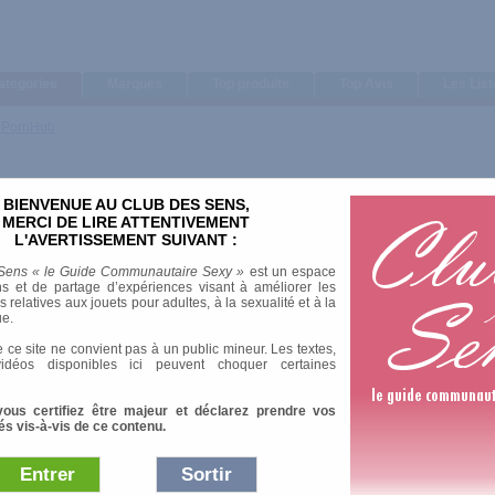
ategories
Marques
Top produits
Top Avis
Les Lis
>
PornHub
BIENVENUE AU CLUB DES SENS,
MERCI DE LIRE ATTENTIVEMENT
L'AVERTISSEMENT SUIVANT :
Sens « le Guide Communautaire Sexy »
est un espace
s et de partage d’expériences visant à améliorer les
relatives aux jouets pour adultes, à la sexualité et à la
ue.
 ce site ne convient pas à un public mineur. Les textes,
idéos disponibles ici peuvent choquer certaines
vous certifiez être majeur et déclarez prendre vos
és vis-à-vis de ce contenu.
Entrer
Sortir