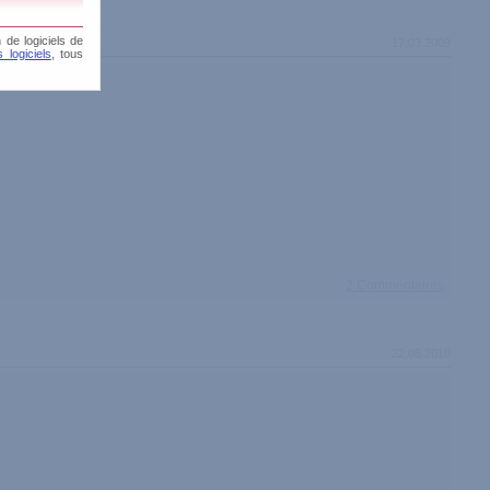
 de logiciels de
17.03.2009
 logiciels
, tous
2 Commentaires
22.05.2010