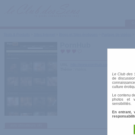
C
Tests & Produits
>
Sites Internet
>
Blogs et Sites érotiques
>
Partage de vidéos
PornHub
URL
:
http://www.pornhub.com/
Thème
: Vidéos
Le Club des 
de discussion
connaissances 
culture érotiq
Le contenu de
photos et v
sensibilités.
En entrant, 
responsabilit
avis utilisateurs
(4)