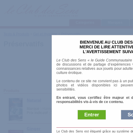
Categories
Marques
Tests & Produits
>
Gel et Hygiène
>
Préservatifs
BIENVENUE AU CLUB DES
Préservatifs
MERCI DE LIRE ATTENTI
L'AVERTISSEMENT SUIV
Le Club des Sens « le Guide Communautaire
de discussions et de partage d’expériences v
connaissances relatives aux jouets pour adultes,
culture érotique.
Le contenu de ce site ne convient pas à un pub
photos et vidéos disponibles ici peuven
sensibilités.
Produits
En entrant, vous certifiez être majeur et 
Natural
responsabilités vis-à-vis de ce contenu.
Marque :
Hansaplast
Prix indicatif :
3.90 €
Entrer
So
Ginger
Le Club des Sens est étiqueté grâce au système de l