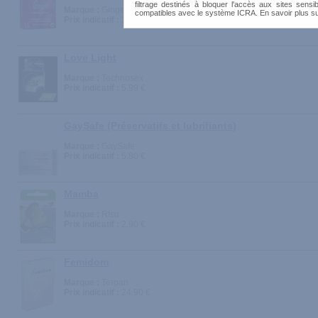
filtrage destinés à bloquer l'accès aux sites sensib
Marque :
Ginger
compatibles avec le système ICRA. En savoir plus s
Prix indicatif :
1.66 €
Love Light
Marque :
Technosex
Prix indicatif :
5.99 €
GaySafe (Préservatifs et lubrifiants)
Marque :
GaySafe
Prix indicatif :
5.80 €
Mamba
Marque :
Rfsu
Prix indicatif :
2.90 €
Femidom
Marque :
Terpan
Prix indicatif :
24.90 €