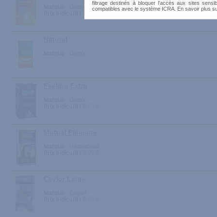
filtrage destinés à bloquer l'accès aux sites sensib
Marque :
Durex
compatibles avec le système ICRA. En savoir plus s
Prix indicatif :
11.90 €
Natural
Marque :
Durex
Feeling Extra
Marque :
Durex
Prix indicatif :
8.50 €
Mutual Pleasure
Marque :
Hansaplast
Prix indicatif :
3.90 €
Ceylor Large
Marque :
Ceylor
Prix indicatif :
8.60 €