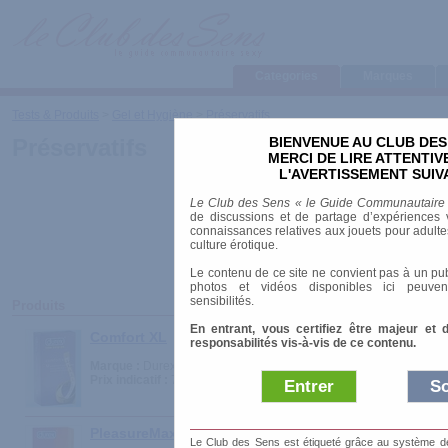
Categories
Marques
Tests & Produits
>
Gel et Hygiène
>
Préservatifs
BIENVENUE AU CLUB DES
Préservatifs
MERCI DE LIRE ATTENTI
L'AVERTISSEMENT SUIV
Le Club des Sens « le Guide Communautaire
de discussions et de partage d’expériences v
connaissances relatives aux jouets pour adultes,
culture érotique.
Le contenu de ce site ne convient pas à un pub
photos et vidéos disponibles ici peuven
sensibilités.
Produits
En entrant, vous certifiez être majeur et 
Comfort XL
responsabilités vis-à-vis de ce contenu.
Marque :
Durex
Prix indicatif :
7.90 €
Entrer
So
PleasureMax Warming
Le Club des Sens est étiqueté grâce au système de l