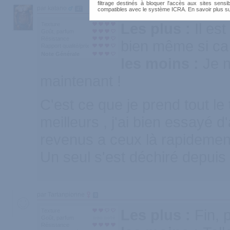
filtrage destinés à bloquer l'accès aux sites sensib
par katano
47
compatibles avec le système ICRA. En savoir plus s
Les plus :
Il es
Texture
Goût, parfum
Résistance
bien même si ca
Rapport qualité/prix
Note Générale
les moins :
Je n
maintenant !
C'est ce que je prend tout le
meilleurs , j'ai bien essayé d
revenus a ceux là rapidemen
Un seul s'est déchiré depuis 
par Tartanpionne
0
Les plus :
Fin, 
Texture
Goût, parfum
Résistance