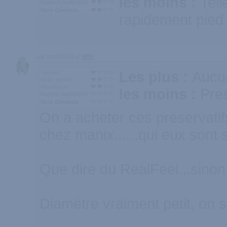
les moins :
Tel
Rapport qualité/prix
Note Générale
rapidement pied 
par docti2356
142
Les plus :
Aucun
Texture
Goût, parfum
Résistance
les moins :
Pre
Rapport qualité/prix
Note Générale
On a acheter ces préservatifs
chez manix......qui eux sont s
Que dire du RealFeel...sinon 
Diamètre vraiment petit, on se 