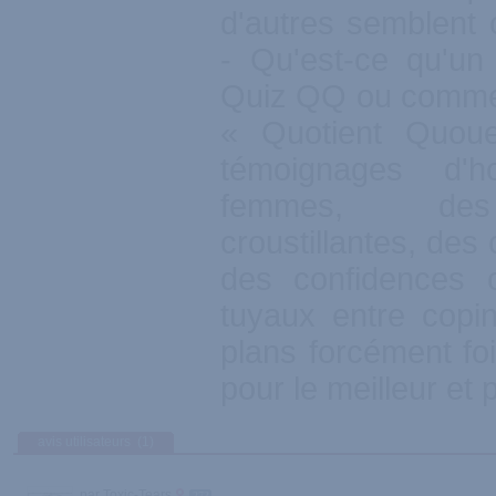
d'autres semblent 
- Qu'est-ce qu'u
Quiz QQ ou commen
« Quotient Quoue
témoignages d
femmes, des
croustillantes, des
des confidences 
tuyaux entre copi
plans forcément foi
pour le meilleur et p
avis utilisateurs
(1)
par Toxic-Tears
273