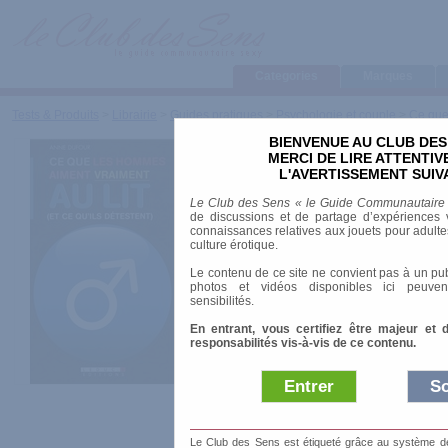
Categories
Marques
Tests & Produits
>
Librairie
>
Guides pratiques
>
Psychologie et couple
>
Ce que 
BIENVENUE AU CLUB DES
Ce que les
MERCI DE LIRE ATTENTI
L'AVERTISSEMENT SUIV
aiment vraim
Le Club des Sens « le Guide Communautaire
de discussions et de partage d’expériences v
(et ce qu'ils
connaissances relatives aux jouets pour adultes,
culture érotique.
Le contenu de ce site ne convient pas à un pub
photos et vidéos disponibles ici peuven
sensibilités.
Marque
:
Editions 
En entrant, vous certifiez être majeur et 
responsabilités vis-à-vis de ce contenu.
Date de sortie
: 22
Entrer
So
Prix indicatif
: 5.9
Auteur
:
Anne Dufour
Le Club des Sens est étiqueté grâce au système de l