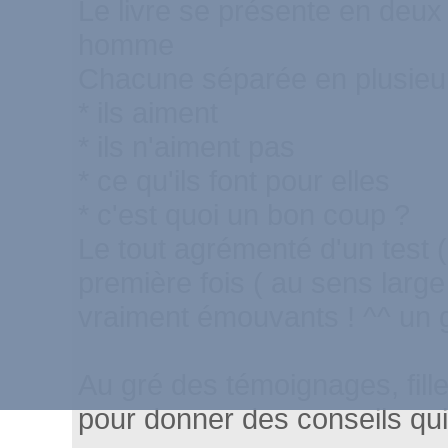
Le livre se présente en deux p
homme
Chacune séparée en plusieur
* ils aiment
* ils n'aiment pas
* ce qu'ils font pour elles
* c'est quoi un bon coup ?
Le tout agrémenté d'un test ( 
première fois ( au sens large
vraiment émouvants ! ^^ un gr
Au gré des témoignages, fill
pour donner des conseils qui