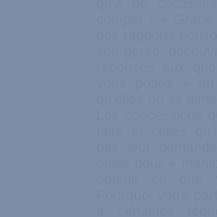
qu'à de cocasses
compte ! » Grâce 
des rapports horiz
son genre, découvr
réponses aux que
vous posez « en
qu'elles ou ils aim
Les concessions qu
faire et celles qu
pas leur demande
outils pour « manip
obtenir ce que 
Pourquoi votre par
à certaines requ