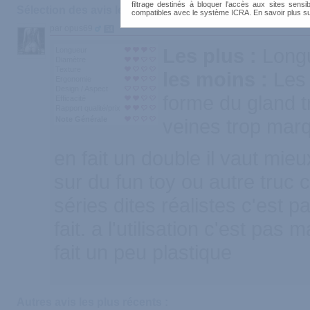
filtrage destinés à bloquer l'accès aux sites sensib
Sélection des avis les plus recommandés :
compatibles avec le système ICRA. En savoir plus s
par opus69
54
Les plus :
Longu
Longueur
Diamètre
Texture
les moins :
Les 
Ergonomie
Design / Aspect
forme du gland t
Efficacité
Rapport qualité/prix
Note Générale
veines trop mar
en fait un double il vaut mie
sur du fun toy ou autre truc 
séries dites réalistes c'est p
fait. a l'utilisation c'est pas
fait un peu plastique
Autres avis les plus récents :