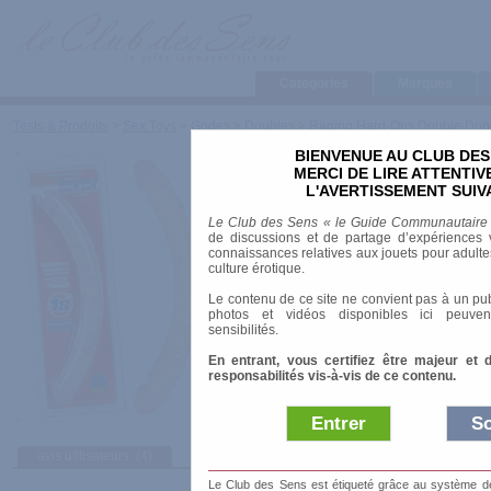
Categories
Marques
Tests & Produits
>
Sex Toys
>
Godes
>
Doubles
>
Raging Hard-Ons Double Dong
BIENVENUE AU CLUB DES
Raging Hard-Ons Dou
MERCI DE LIRE ATTENTI
Gode Réaliste)
L'AVERTISSEMENT SUIV
Le Club des Sens « le Guide Communautaire
de discussions et de partage d’expériences v
Marque
:
Doc Johnson
connaissances relatives aux jouets pour adultes,
Prix indicatif
: 45.00 €
culture érotique.
Longueur
: 45.00 cm
Le contenu de ce site ne convient pas à un pub
Diamètre
: 4.00 cm
photos et vidéos disponibles ici peuven
sensibilités.
En entrant, vous certifiez être majeur et 
responsabilités vis-à-vis de ce contenu.
Entrer
So
avis utilisateurs
(4)
Afficher :
Sélec
Le Club des Sens est étiqueté grâce au système de l