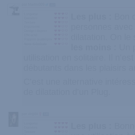
par Maitre009
222
Les plus :
Bon d
Longueur
Diamètre
Texture
personnes avec
Ergonomie
Design / Aspect
dilatation. On le
Efficacité
Rapport qualité/prix
Note Générale
les moins :
Un 
utilisation en solitaire. Il n'e
débutants dans les plaisirs a
C'est une alternative intére
de dilatation d'un Plug.
par virgibi
149
Les plus :
Bonn
Longueur
Diamètre
Texture