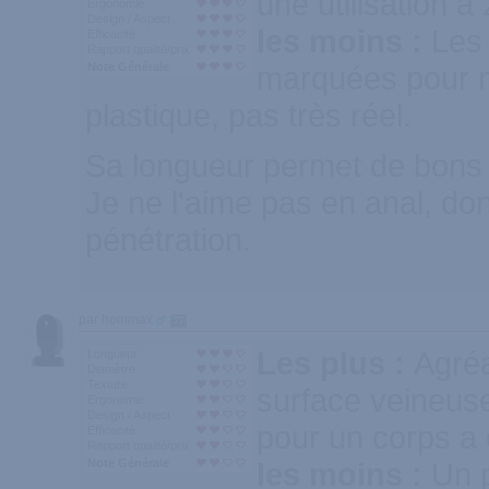
une utilisation à 
Ergonomie
Design / Aspect
les moins :
Les 
Efficacité
Rapport qualité/prix
Note Générale
marquées pour m
plastique, pas très réel.
Sa longueur permet de bons 
Je ne l'aime pas en anal, do
pénétration.
par hommax
77
Les plus :
Agréa
Longueur
Diamètre
Texture
surface veineuse
Ergonomie
Design / Aspect
pour un corps a 
Efficacité
Rapport qualité/prix
Note Générale
les moins :
Un p