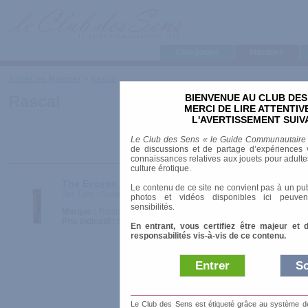
Categories
Marques
Toutes les Marques
>
Rascal
BIENVENUE AU CLUB DES
Rascal
MERCI DE LIRE ATTENTI
L'AVERTISSEMENT SUIV
Le Club des Sens « le Guide Communautaire
de discussions et de partage d’expériences v
connaissances relatives aux jouets pour adultes,
culture érotique.
The Excess black
Le contenu de ce site ne convient pas à un pub
Sex Toys > Godes > Grandes tailles
photos et vidéos disponibles ici peuven
sensibilités.
Marque :
Rascal
Prix indicatif :
50.00 €
En entrant, vous certifiez être majeur et 
responsabilités vis-à-vis de ce contenu.
Entrer
So
Le Club des Sens est étiqueté grâce au système de l