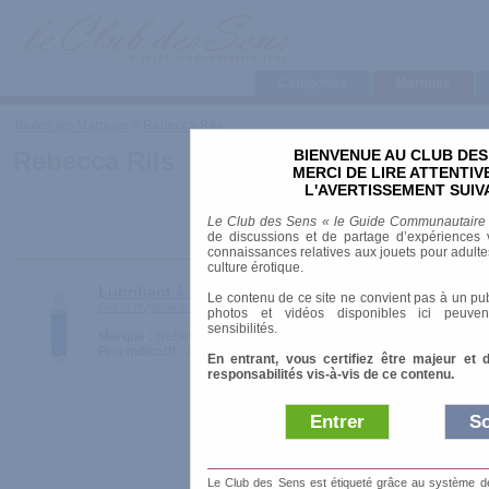
Categories
Marques
Toutes les Marques
>
Rebecca Rils
BIENVENUE AU CLUB DES
Rebecca Rils
MERCI DE LIRE ATTENTI
L'AVERTISSEMENT SUIV
Le Club des Sens « le Guide Communautaire
de discussions et de partage d’expériences v
connaissances relatives aux jouets pour adultes,
culture érotique.
Lubrifiant à base d'eau
Le contenu de ce site ne convient pas à un pub
Gel et Hygiène > Lubrifiants
photos et vidéos disponibles ici peuven
sensibilités.
Marque :
Rebecca Rils
Prix indicatif :
8.00 €
En entrant, vous certifiez être majeur et 
responsabilités vis-à-vis de ce contenu.
Entrer
So
Le Club des Sens est étiqueté grâce au système de l