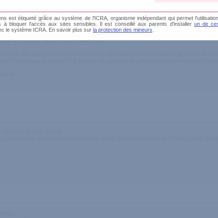
s est étiqueté grâce au système de l'ICRA, organisme indépendant qui permet l'utilisation
és à bloquer l'accès aux sites sensibles. Il est conseillé aux parents d'installer
un de ces
ec le système ICRA. En savoir plus sur
la protection des mineurs
.
semble beaucoup a youporn avec plus de belles vidéos
e de recherche , pas de sous catégorie
vrir ce site que je trouve vraiment bien. Les vidéos y sont gratuites et je trouve as
 sont un peu plus grosse. il y a aussi un système de previsualisation vraiment prat
uverte.
l on veut et c'est gratuit
rger mais rien n'empeche de mettre la video choisie en favori donc pas grand chos
vidéos