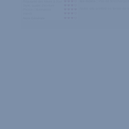
les moins :
Pas de téléchargem
Régularité des Mises à Jour
Style, qualité d'écriture
Notre site préféré en terme de v
Photos / Illustrations
Intérêt
Note Générale