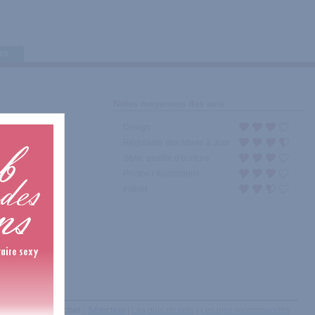
tes
Notes moyennes des avis
Design
Régularité des Mises à Jour
Style, qualité d'écriture
Photos / Illustrations
Intérêt
Afficher :
Sélection
|
Les plus récents
|
Les plus recommandés