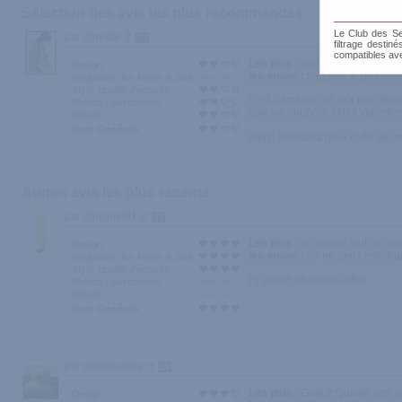
Sélection des avis les plus recommandés :
Le Club des Sen
par chrystal
74
filtrage destin
compatibles av
Les plus :
vidéos gratuite,res
Design
les moins :
toujours le problèm
Régularité des Mises à Jour
Style, qualité d'écriture
c'est Samsara qui m'a fais décou
Photos / Illustrations
que sur youporn et les vignettes
Intérêt
Note Générale
merci Samsara pour cette deco
Autres avis les plus récents :
par chrisjoel91
15
Les plus :
on trouve tout ce que 
Design
les moins :
on ne peux telecha
Régularité des Mises à Jour
Style, qualité d'écriture
j y passe un temps infini
Photos / Illustrations
Intérêt
Note Générale
par mandragore
26
Les plus :
Gratuit;Qualité des 
Design