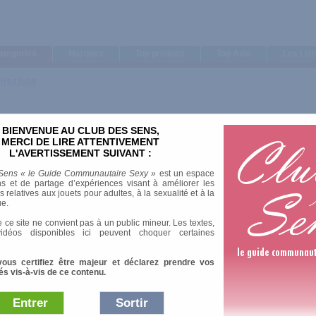
ategories
Marques
Top produits
Top Avis
Les Lis
>
RedTube
BIENVENUE AU CLUB DES SENS,
MERCI DE LIRE ATTENTIVEMENT
L'AVERTISSEMENT SUIVANT :
Sens « le Guide Communautaire Sexy »
est un espace
s et de partage d’expériences visant à améliorer les
relatives aux jouets pour adultes, à la sexualité et à la
ue.
 ce site ne convient pas à un public mineur. Les textes,
idéos disponibles ici peuvent choquer certaines
vous certifiez être majeur et déclarez prendre vos
és vis-à-vis de ce contenu.
Entrer
Sortir