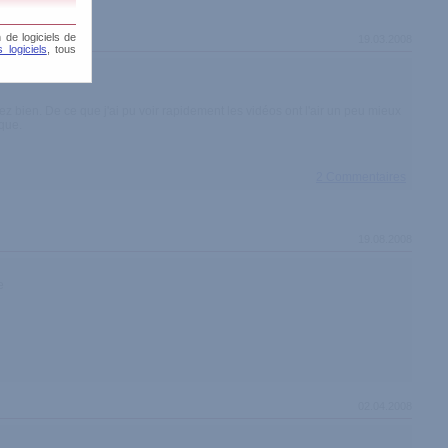
 de logiciels de
19.03.2008
 logiciels
, tous
sez bien. De ce que j'ai pu voir rapidement les vidéos ont l'air un peu mieux
ique.
2 Commentaires
19.08.2008
e
02.04.2008