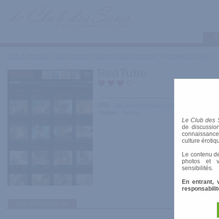
C
Tests & Produits
>
Sites Internet
>
Blogs et Sites érotiques
>
Partage de vidéos
RedTube
URL
:
http://www.redtube.com/
Thème
: Vidéos
Le Club des 
de discussion
connaissances 
culture érotiq
Le contenu de
photos et v
sensibilités.
En entrant, 
responsabilit
avis utilisateurs
(3)