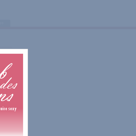
tes
is
is