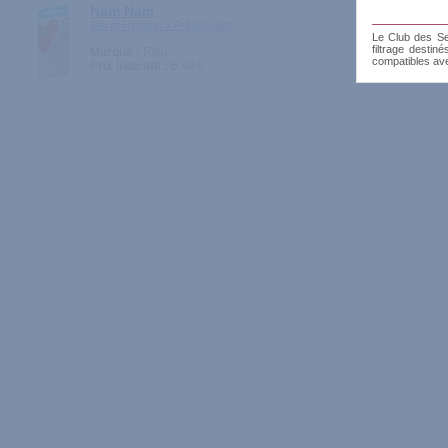
Nam Nam
Gel et Hygiène > Préservatifs
Le Club des Sen
filtrage destin
Marque :
Rfsu
compatibles av
Prix indicatif :
6.40 €