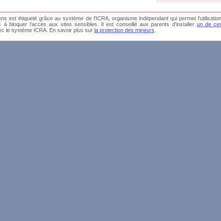
s est étiqueté grâce au système de l'ICRA, organisme indépendant qui permet l'utilisation
és à bloquer l'accès aux sites sensibles. Il est conseillé aux parents d'installer
un de ces
0 Av
ec le système ICRA. En savoir plus sur
la protection des mineurs
.