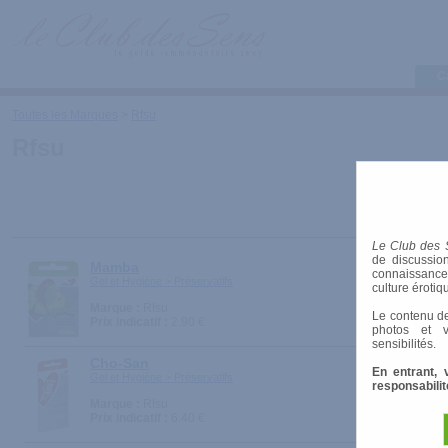
C
Toutes les Marques
>
Rfsu
Rfsu
Le Club des 
de discussion
Mamba
connaissances 
Gel et Hygiène > Préservatifs
culture érotiq
Marque :
Rfsu
Le contenu de
Prix indicatif :
2.90 €
photos et v
sensibilités.
Cho-San
En entrant, 
Gel et Hygiène > Préservatifs
responsabilit
Marque :
Rfsu
Prix indicatif :
6.40 €