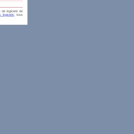
 de logiciels de
 logiciels
, tous
is