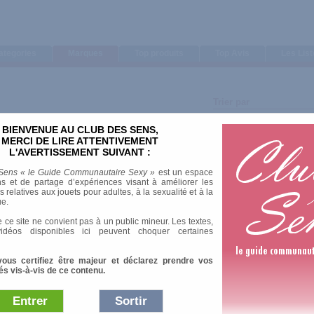
ategories
Marques
Top produits
Top Avis
Les Lis
Trier par
Note moyenne
BIENVENUE AU CLUB DES SENS,
Nombre d'avis
MERCI DE LIRE ATTENTIVEMENT
L'AVERTISSEMENT SUIVANT :
Sens « le Guide Communautaire Sexy »
est un espace
s et de partage d’expériences visant à améliorer les
relatives aux jouets pour adultes, à la sexualité et à la
ue.
1 Av
 ce site ne convient pas à un public mineur. Les textes,
idéos disponibles ici peuvent choquer certaines
vous certifiez être majeur et déclarez prendre vos
és vis-à-vis de ce contenu.
1 Av
Entrer
Sortir