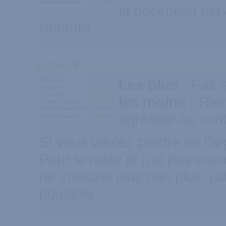
Note Générale
la déception est
l'attente
par hchrist
6
Les plus :
Pas 
Efficacité
Texture
Ergonomie
les moins :
Rie
Design / Aspect
Rapport qualité/prix
agréable,au cont
Note Générale
Si vous voulez perdre de l'arg
Pour le reste je n'ai pas enc
ne cherche plus non plus, j'ai
poubelle