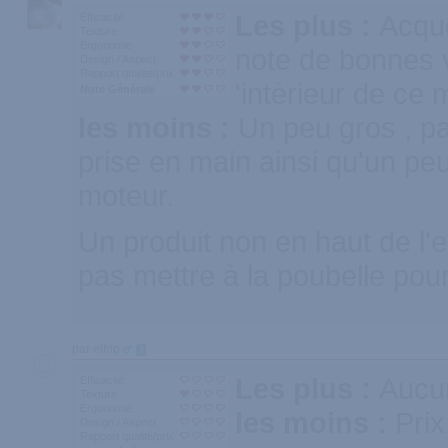
Les plus :
Acqué
Efficacité
Texture
Ergonomie
note de bonnes v
Design / Aspect
Rapport qualité/prix
'intèrieur de ce 
Note Générale
les moins :
Un peu gros , p
prise en main ainsi qu'un peu
moteur.
Un produit non en haut de l'
pas mettre à la poubelle pour
par elfrip
1
Les plus :
Aucu
Efficacité
Texture
Ergonomie
les moins :
Prix
Design / Aspect
Rapport qualité/prix