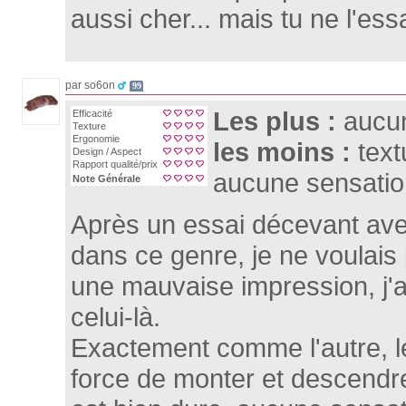
aussi cher... mais tu ne l'es
par so6on
99
Les plus :
aucu
Efficacité
Texture
Ergonomie
les moins :
text
Design / Aspect
Rapport qualité/prix
aucune sensatio
Note Générale
Après un essai décevant ave
dans ce genre, je ne voulais
une mauvaise impression, j
celui-là.
Exactement comme l'autre, le
force de monter et descendr