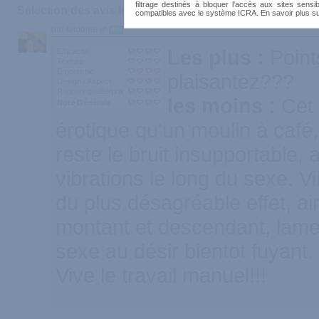
filtrage destinés à bloquer l'accès aux sites sensib
Sélection des avis les plus recommandés :
compatibles avec le système ICRA. En savoir plus s
par tatoome
300
Les plus :
Point
Efficacité
Texture
Ergonomie
plaisantez???
Design / Aspect
Rapport qualité/prix
les moins :
Cet 
Note Générale
érotique qu'un moulin à café, 
reste le bruit insupportable, 
vibrations le long du sexe. V
du plus désagréable effet, ai
montant et descendant, lame
sexe au désir bientot fuyant.
Vive le travail manuel!!!