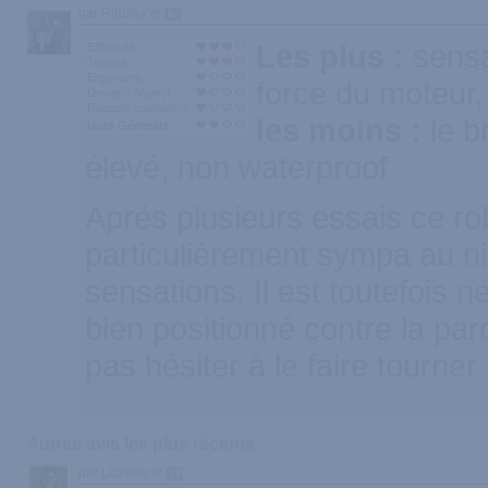
par Rigolax
84
Les plus :
sensa
Efficacité
Texture
Ergonomie
force du moteur,
Design / Aspect
Rapport qualité/prix
les moins :
le b
Note Générale
élevé, non waterproof
Aprés plusieurs essais ce ro
particulièrement sympa au n
sensations. Il est toutefois n
bien positionné contre la par
pas hésiter à le faire tourne
Autres avis les plus récents :
par Lickway
10