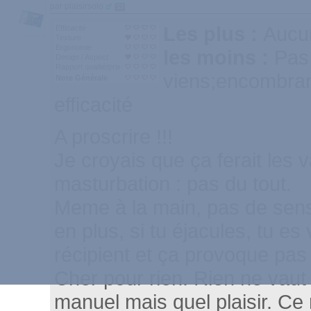
par plaisirsolo
53
Les plus :
Aucu
Efficacité
Texture
Ergonomie
les moins :
Pas
Design / Aspect
Rapport qualité/prix
viens;encombran
Note Générale
efficacité
A proscrire !!!
Je croyais que ça ferait les v
masturbation : pas du tout.
Meme à la main, pas de sens
en plus, si tu éjacules, tu es
récipient et ça provoque pas 
Cher pour rien. Rien ne vau
manuel mais quel plaisir. Ce