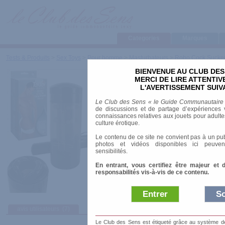
Categories
Marques
Tests & Produits
>
Sex Toys
>
Pour homme
>
Masturbateurs
>
Robo Cock Sucke
BIENVENUE AU CLUB DES
Robo Cock Sucker
MERCI DE LIRE ATTENTI
L'AVERTISSEMENT SUIV
Marque
:
Toy Joy
Le Club des Sens « le Guide Communautaire
Prix indicatif
: 44.90 €
de discussions et de partage d’expériences v
connaissances relatives aux jouets pour adultes,
Vibrant
: oui
culture érotique.
Le contenu de ce site ne convient pas à un pub
photos et vidéos disponibles ici peuven
sensibilités.
En entrant, vous certifiez être majeur et 
responsabilités vis-à-vis de ce contenu.
Entrer
So
avis utilisateurs
(7)
Afficher :
Sélec
Le Club des Sens est étiqueté grâce au système de l