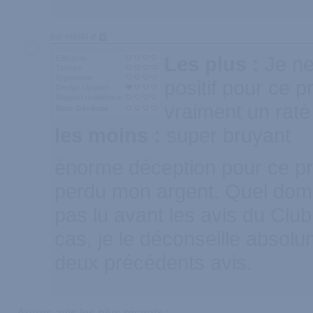
par etastu
6
Les plus :
Je ne
Efficacité
Texture
Ergonomie
positif pour ce pr
Design / Aspect
Rapport qualité/prix
vraiment un raté
Note Générale
les moins :
super bruyant
énorme déception pour ce pro
perdu mon argent. Quel dom
pas lu avant les avis du Clu
cas, je le déconseille absol
deux précédents avis.
Autres avis les plus récents :