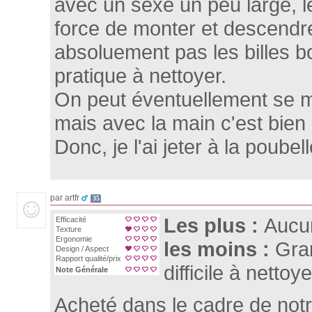
avec un sexe un peu large, l
force de monter et descendr
absoluement pas les billes bo
pratique à nettoyer.
On peut éventuellement se 
mais avec la main c'est bien 
Donc, je l'ai jeter à la poubelle
par artfr
35
Les plus :
Aucu
Efficacité
Texture
Ergonomie
les moins :
Gra
Design / Aspect
Rapport qualité/prix
difficile à nettoy
Note Générale
Acheté dans le cadre de notre