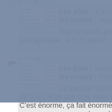
par Slobo
20
Les plus :
Y'en 
Efficacité
Texture
Ergonomie
les moins :
Tout
Design / Aspect
Rapport qualité/prix
Note Générale
Trop bruyant, pas 
pas agréable, aucun plaisir.
par so6on
99
Les plus :
aucu
Efficacité
Texture
Ergonomie
les moins :
Trop
Design / Aspect
Rapport qualité/prix
Note Générale
La succion d'un 
dit que c'était pas mal, mais 
C'est énorme, ça fait énormé