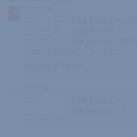
par aramis91
5
Les plus :
hum i
Efficacité
Texture
Ergonomie
moins cher !
Design / Aspect
Rapport qualité/prix
les moins :
auc
Note Générale
moteur fragile et bruyant
ne pas acheter
par x3-mail
0
Les plus :
=
Efficacité
Texture
Ergonomie
les moins :
=
Design / Aspect
Rapport qualité/prix
Note Générale