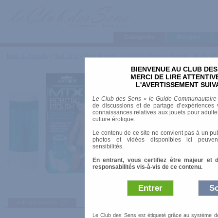
Categories
Marques
Tests & Produits
>
Sex Toys
>
Pour homme
>
Masturbateurs
>
Robotic Mouth M
BIENVENUE AU CLUB DES
Robotic Mouth MTX1
MERCI DE LIRE ATTENTI
L'AVERTISSEMENT SUIV
Marque
:
Seven Creations
Le Club des Sens « le Guide Communautaire
Prix indicatif
: 39.95 €
de discussions et de partage d’expériences v
connaissances relatives aux jouets pour adultes,
Longueur
: 12.00 cm
culture érotique.
Diamètre
: 0.00 cm
Le contenu de ce site ne convient pas à un pub
Vibrant
: oui
photos et vidéos disponibles ici peuven
Résiste à l'eau
: non
sensibilités.
Existe en version bouche et vagin
En entrant, vous certifiez être majeur et 
responsabilités vis-à-vis de ce contenu.
Entrer
So
avis utilisateurs
(7)
Afficher :
Sélec
Le Club des Sens est étiqueté grâce au système de l