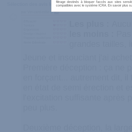
filtrage destinés à bloquer l'accès aux sites sensib
Sélection des avis les plus recommandés :
compatibles avec le système ICRA. En savoir plus s
par Vin-cent-mille
38
Les plus :
Aucu
Efficacité
Texture
Ergonomie
les moins :
Pas
Design / Aspect
Rapport qualité/prix
grandes tailles, i
Note Générale
Jeune et insouciant j'ai achet
Première déception : ça ne
en forçant... autrement dit, il f
en état de semi érection et e
l'excitation suffisante après
peu plus.
Deuxième déception, la larg