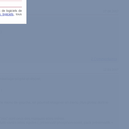
 de logiciels de
07.08.2007
 logiciels
, tous
).
2 Commentaires
12.03.2007
emballage soigné et discret
 !
ans le menu de gauche, on pourrait imaginer un menu plus global dont le
ck "mix" sont ceux des marques elles-même.
its variés et/ou rigolos ( préservatif phosphorescent, pack préservatifs +