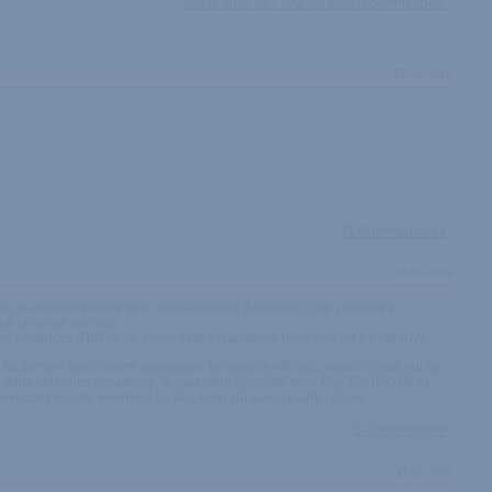
Voir la suite des avis les plus recommandés...
27.06.2010
11 Commentaires
29.09.2009
uve, les relations mails avec miss Pandora (Pandora Corp.) sont très
é et ce qui est reçu.
 les annonces d'offres de façon assez chaotique, mais bon on s'y retrouve.
rte facilement avec divers avantages: un service efficace, rapide (mais qui se
ans certaines occasions, le paiement sécurisé avec Pay-Pal (facilité et
 de recommander vivement ce site, bien sûr avec quatre coeurs.
1 Commentaire
30.03.2008