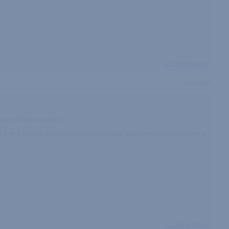
1 Commentaire
06.12.2007
our moins cher surtout.
 et les 144 à 54,80 je ne suis pas déçue on passe quand même de 0,80 cents à
1 Commentaire