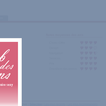
tes
Notes moyennes des avis
Choix / Offre
Design
Navigation
Services
Prix
Discrétion des envois
Afficher :
Sélection
|
Les plus récents
|
Les plus recommandés