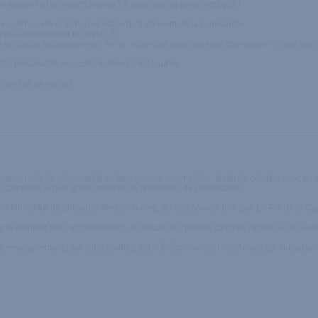
s jeunes ( et les moins jeunes ) à avoir des rapports protégés !
 des alertes email à chaque étape du traitement de la commande.
 la livraison par la poste ( !! ).
ans un carton soigneusement fermé, repérable pour ceux qui connaissent le site par l
n des préservatifs masculin et féminin est fournie.
 un site de vente !
ionnants de préservatifs en tous genres : aromatisés, texturés, colorés, avec ou sans
i comporte le plus grand nombre de références de préservatifs.
r fait le tour de plusieurs sites similaires, je crois pouvoir dire que Le Roi de la C
 le moment mais apparemment, les délais de livraison sont très rapides et les envoi
s renseignements sur leurs produits et j'ai été contactée dans l'heure qui suivait p