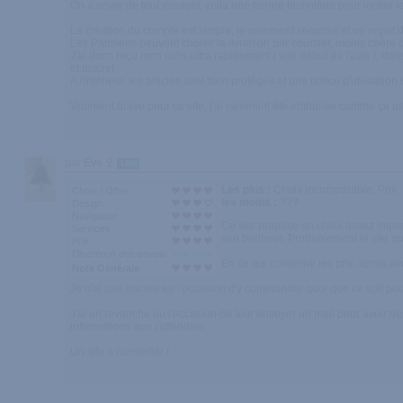
On a envie de tout essayer, voila une bonne technique pour inciter le
La création du compte est simple, le paiement sécurisé et on reçoit
Les Parisiens peuvent choisir la livraison par coursier, moins chère que
J'ai donc reçu mon colis ultra rapidement ( voir début de l'avis ), d
et discret.
A l'intérieur, les articles sont bien protégés et une notice d'utilisatio
Vraiment bravo pour ce site, j'ai rarement été emballée comme ça par
par Eve
1408
Les plus :
Choix incomparable, Prix
Choix / Offre
les moins :
???
Design
Navigation
Ce site propose un choix assez impress
Services
son bonheur. Probablement le site qu
Prix
Discrétion des envois
En ce qui concerne les prix, après avoi
Note Générale
Je n'ai pas encore eu l'occasion d'y commander quoi que ce soit pour
J'ai en revanche eu l'occasion de leur envoyer un mail pour avoir de
informations que j'attendais.
Un site à conseiller !