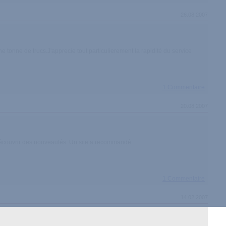
26.08.2007
 tonne de trucs.J'apprecie tout particulierement la rapidité du service
1 Commentaire
20.08.2007
de découvrir des nouveautés. Un site a recommandé .
1 Commentaire
14.02.2007