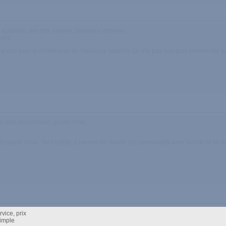
agréable, des prix canons, livraisons express.
ment
n'ai pas pour le moment eu de mauvaise surprise (je n'ai pas non plus commandé une
ni, bon classement , grand choix
 un grand choix. Tres lisible, il permet de choisir ces préservatifs avec facilité et 
rvice, prix
simple