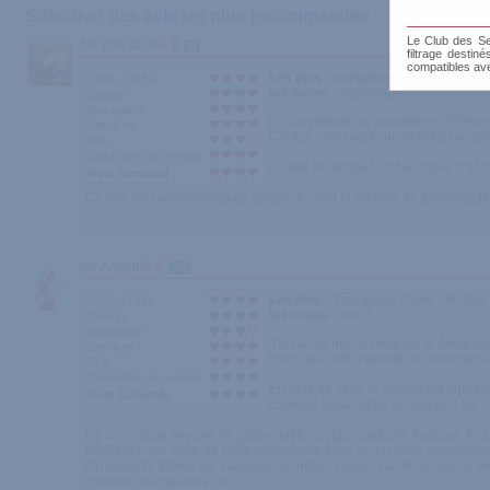
Sélection des avis les plus recommandés :
Le Club des Sen
par chrysalyde
83
filtrage destin
compatibles av
Les plus :
navigation optimisée, descr
Choix / Offre
les moins :
emballage
Design
Navigation
j'a commandé un assortiment (Préserv
Services
C'est le seul point sur lequel il pourr
Prix
Discrétion des envois
Le site est simpas, et trés facile d'ac
Note Générale
Ce que j'ai particulièrement apprécié, c'est la rapidité de livraison
par Angel69
300
Les plus :
Très grand choix, site clai
Choix / Offre
les moins :
rien !
Design
Navigation
J'ai passé ma commande le dimanche ap
Services
Rien que cette rapidité de traitemen
Prix
Discrétion des envois
En plus de cela, le design est agréab
Note Générale
contenu apparaitrait en cliquant sur l
Il y a un choix énorme de préservatifs : goûts, couleurs, textures, fo
D'ailleurs une sorte de boite découverte avec un ou deux exemplaire
On retrouve toutes les marques connues : durex, manix, condomi, etc 
musique d'ambiance, etc )