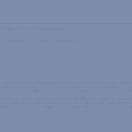
ir, Tarifs assez bas, Livraison très rapide
otection et la lubrification !!! Je n'irai jamais voir autre part
 emballages soignés, l' information suit de près la commande, on sait où elle se tro
 est aisée, les prix sont nettement avantageux, correspondance de ce qui est annonc
 ce n'est une petite restriction concernant la page d'accueil assez confuse alignant
ractifs, ils sont juste un peu plus élevés que sur un autre site, mais le choix l'empo
pressionnante encore augmentée de quelques exclusivités qui s'avèrent opportunes d
onnalisés, j'ai commandé deux fois chez eux: deux fois très content, je me permets