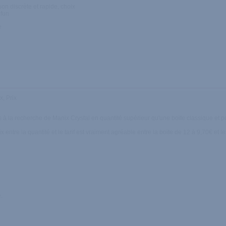
son discrète et rapide, choix
 fun
e
x, Prix
ais à la recherche de Manix Crystal en quantité supérieur qu'une boite classique et p
rix entre la quantité et le tarif est vraiment agréable entre la boite de 12 à 9,70€
.