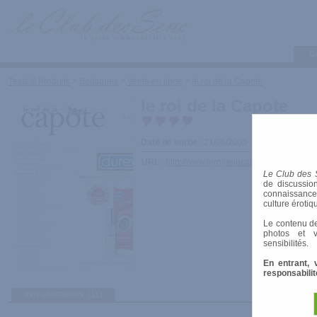
C
Tests & Produits
>
Boutiques
>
Vente en ligne
>
le roi de la Capote
le roi de la Capote
Date de sortie
: 21/06/2005
URL
:
http://www.leroidelacapote.com
Le Club des 
de discussion
connaissances 
culture érotiq
Le contenu de
photos et v
sensibilités.
En entrant, 
responsabilit
avis utilisateurs
(11)