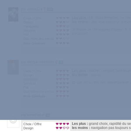
par annie37a
104
Les plus :
Un choix immense, un site 
Choix / Offre
les moins :
J'en vois pas pour le mo
Design
Navigation
Je trouve ce site vraiment super! Je 
Services
(livraison).
Prix
Discrétion des envois
Note Générale
par morganedesfees
60
Les plus :
discret, complet, bien four
Choix / Offre
les moins :
aucun
Design
Navigation
ce site est un très bon site et permet
Services
Prix
Discrétion des envois
Note Générale
par kamahat
16
Les plus :
grand choix, rapidité du se
Choix / Offre
les moins :
navigation pas toujours 
Design