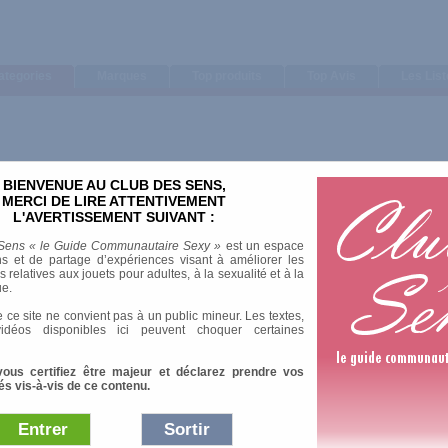
ategories
Marques
Top produits
Top Avis
Les Lis
BIENVENUE AU CLUB DES SENS,
MERCI DE LIRE ATTENTIVEMENT
L'AVERTISSEMENT SUIVANT :
Sens « le Guide Communautaire Sexy »
est un espace
s et de partage d’expériences visant à améliorer les
relatives aux jouets pour adultes, à la sexualité et à la
ue.
 ce site ne convient pas à un public mineur. Les textes,
idéos disponibles ici peuvent choquer certaines
vous certifiez être majeur et déclarez prendre vos
és vis-à-vis de ce contenu.
Entrer
Sortir