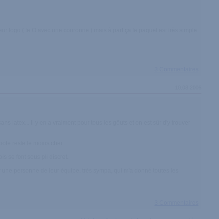
eur logo ( le O avec une couronne ) mais à part ça le paquet est très simple
3 Commentaires
10.08.2006
 latex... Il y en a vraiment pour tous les gôuts et on est sûr d'y trouver
apote reste le moins cher.
s se font sous pli discret.
ar une personne de leur équipe, très sympa, qui m'a donné toutes les
3 Commentaires