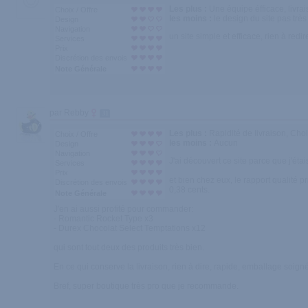
Les plus :
Une équipe éfficace, livrai
Choix / Offre
les moins :
le design du site pas très
Design
Navigation
un site simple et efficace, rien à redir
Services
Prix
Discrétion des envois
Note Générale
par Rebby
31
Les plus :
Rapidité de livraison, Choi
Choix / Offre
les moins :
Aucun
Design
Navigation
J'ai découvert ce site parce que j'ét
Services
Prix
et bien chez eux, le rapport qualité p
Discrétion des envois
0,38 cents.
Note Générale
J'en ai aussi profité pour commander:
- Romantic Rocket Type x3
- Durex Chocolat Select Temptations x12
qui sont tout deux des produits très bien.
En ce qui conserve la livraison, rien à dire, rapide, emballage soigné
Bref, super boutique très pro que je recommande.