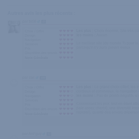
Autres avis les plus récents :
par bi06
43
Les plus :
Choix énorme, Site très cla
Choix / Offre
les moins :
Aucun
Design
Navigation
Le meilleur site (du monde ?) pour la pr
Services
parcequ'il n'y aura jamais mieux.
Prix
Discrétion des envois
Note Générale
par zac
100
Les plus :
Le grand choix offert, les
Choix / Offre
cordiaux et conviviaux, la navigation
Design
les moins :
Pas de points négatifs si
Navigation
Services
Concernant les prix: tout en étant att
Prix
paie assez cherot), une diversité im
Discrétion des envois
rapidité), qualité des envois dépers
Note Générale
par AnFguy
32