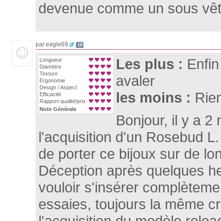
devenue comme un sous vête
par eagle69
18
Les plus :
Enfin
Longueur
Diamètre
Texture
avaler
Ergonomie
Design / Aspect
les moins :
Rie
Efficacité
Rapport qualité/prix
Note Générale
Bonjour, il y a 2 m
l'acquisition d'un Rosebud L.
de porter ce bijoux sur de l
Déception après quelques heu
vouloir s'insérer complèteme
essaies, toujours la même cra
l'acquisition du modèle relo