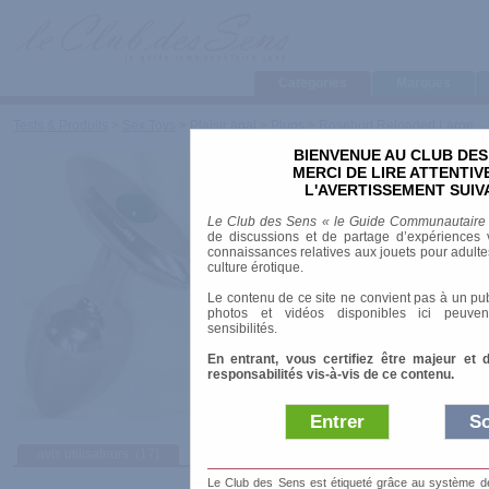
Categories
Marques
Tests & Produits
>
Sex Toys
>
Plaisir anal
>
Plugs
>
Rosebud Reloaded Large
BIENVENUE AU CLUB DES
Rosebud Reloaded L
MERCI DE LIRE ATTENTI
L'AVERTISSEMENT SUIV
Marque
:
Julian Snelling
Le Club des Sens « le Guide Communautaire
Date de sortie
: 01/05/2007
de discussions et de partage d’expériences v
Prix indicatif
: 95.00 €
connaissances relatives aux jouets pour adultes,
culture érotique.
Longueur
: 8.00 cm
Le contenu de ce site ne convient pas à un pub
Diamètre
: 3.00 cm
photos et vidéos disponibles ici peuven
Vibrant
: non
sensibilités.
Matière
: Acier
En entrant, vous certifiez être majeur et 
5 coloris de cristal disponibles.
responsabilités vis-à-vis de ce contenu.
Entrer
So
avis utilisateurs
(17)
Afficher :
Sélec
Le Club des Sens est étiqueté grâce au système de l