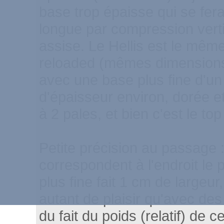
base trop épaisse qui se ferai
longue par compression verti
assise. Le Hellis est le même
reloaded (mêmes dimensions
avec une base plus fine d'un 
d'épaisseur environ, dorée e
à 2 pales, et bien c'est le top 
Petite précision au passage 
correspondent à l'endroit le p
plus fine fait 1 cm de largeu
autant de plaisir qu'avec des
du fait du poids (relatif) de c