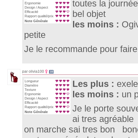
toutes la journé
Ergonomie
Design / Aspect
bel objet
Efficacité
Rapport qualité/prix
Note Générale
les moins :
Ogi
petite
Je le recommande pour faire 
par olivia100
10
Les plus :
exele
Longueur
Diamètre
Texture
les moins :
un 
Ergonomie
Design / Aspect
Efficacité
Je le porte souv
Rapport qualité/prix
Note Générale
ai tres agréabl
on marche sai tres bon bone 