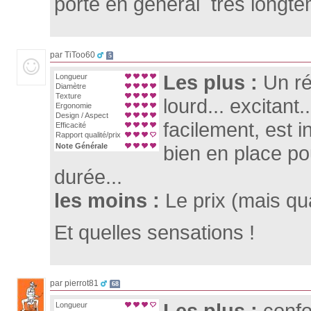
porte en général tres longt
par TiToo60
5
Les plus :
Un rég
Longueur
Diamètre
Texture
lourd... excitant..
Ergonomie
Design / Aspect
facilement, est in
Efficacité
Rapport qualité/prix
Note Générale
bien en place po
durée...
les moins :
Le prix (mais qu
Et quelles sensations !
par pierrot81
68
Les plus :
confo
Longueur