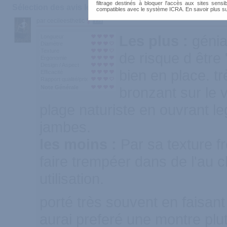
filtrage destinés à bloquer l'accès aux sites sensib
Sélection des avis les plus recommandés :
compatibles avec le système ICRA. En savoir plus s
par cecileesthetic
179
Les plus :
génia
Longueur
Diamètre
Texture
de risque d être "
Ergonomie
Design / Aspect
bien en place. tr
Efficacité
Rapport qualité/prix
Note Générale
bronzant sur le 
plage naturiste en ouvrant l
jambes.
les moins :
Par sa texture fr
faire trempéer dans de l'au 
utilisation.
porté très souvent en faisant
aurai preferé une montre plu