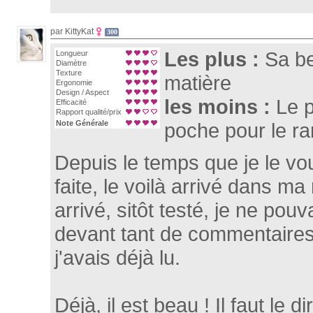
par KittyKat
300
Les plus :
Sa be
Longueur
Diamètre
Texture
matière
Ergonomie
Design / Aspect
les moins :
Le p
Efficacité
Rapport qualité/prix
Note Générale
poche pour le r
Depuis le temps que je le vou
faite, le voilà arrivé dans ma 
arrivé, sitôt testé, je ne pou
devant tant de commentaires
j'avais déjà lu.
Déjà, il est beau ! Il faut le di