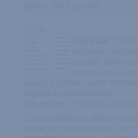
pierre. Effet garanti.
par glc
17
Les plus :
Très 
Longueur
Diamètre
Texture
agréable, de tail
Ergonomie
Design / Aspect
pouvoir être po
Efficacité
Rapport qualité/prix
Note Générale
comme un bijou, 
assez excitant (aussi bien e
regard en étant porté).
les moins :
Vraiment aucun
J'ai eu plusieurs plugs que j
porter en permanence pour m