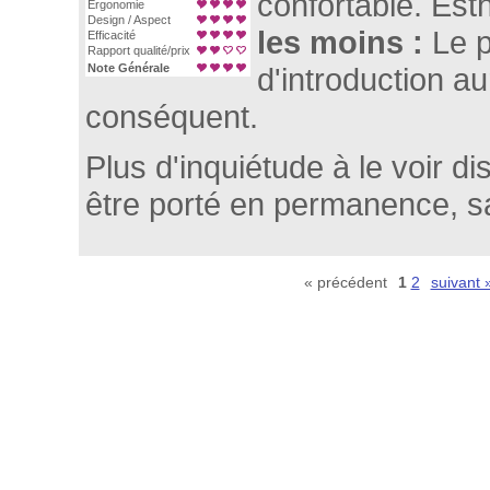
confortable. Est
Ergonomie
Design / Aspect
les moins :
Le p
Efficacité
Rapport qualité/prix
Note Générale
d'introduction au
conséquent.
Plus d'inquiétude à le voir di
être porté en permanence, 
« précédent
1
2
suivant 