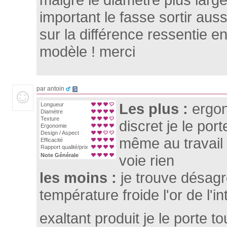
important le fasse sortir aus
sur la différence ressentie e
modèle ! merci
par antoin
5
Les plus :
ergo
Longueur
Diamètre
Texture
discret je le por
Ergonomie
Design / Aspect
même au travail
Efficacité
Rapport qualité/prix
Note Générale
voie rien
les moins :
je trouve désagr
température froide l'or de l'i
exaltant produit je le porte to