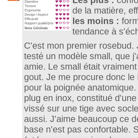
Diamètre
Texture
de la matière, eff
Ergonomie
Design / Aspect
les moins :
form
Efficacité
Rapport qualité/prix
Note Générale
tendance à s'éc
C'est mon premier rosebud. 
testé un modèle small, que j'
amie. Le small était vraiment
gout. Je me procure donc le 
pour la poignée anatomique. 
plug en inox, constitué d'un
vissé sur une tige avec socle
aussi. J'aime beaucoup ce de
base n'est pas confortable. Si