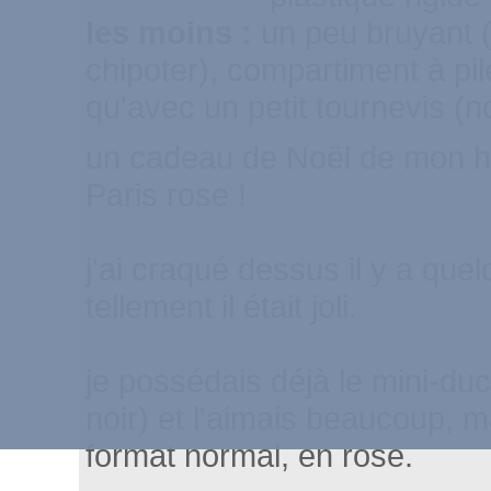
les moins :
un peu bruyant (
chipoter), compartiment à pil
qu'avec un petit tournevis (n
un cadeau de Noël de mon h
Paris rose !
j'ai craqué dessus il y a que
tellement il était joli.
je possédais déjà le mini-duc
noir) et l'aimais beaucoup, ma
format normal, en rose.