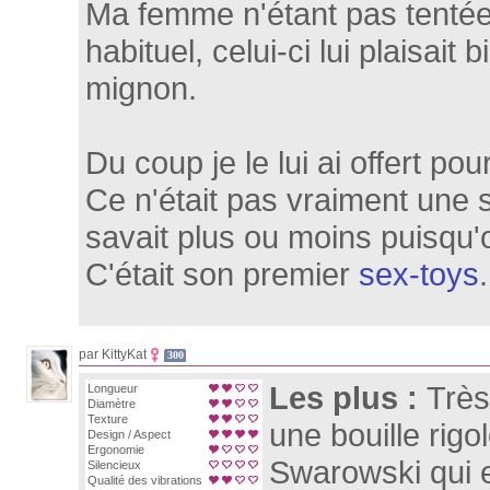
Ma femme n'étant pas tenté
habituel, celui-ci lui plaisait
mignon.
Du coup je le lui ai offert po
Ce n'était pas vraiment une s
savait plus ou moins puisqu'o
C'était son premier
sex-toys
.
par KittyKat
300
Les plus :
Très
Longueur
Diamètre
Texture
une bouille rigo
Design / Aspect
Ergonomie
Swarowski qui e
Silencieux
Qualité des vibrations