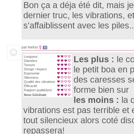
Bon ça a déja été dit, mais j
dernier truc, les vibrations, e
s'affaiblissent avec les piles..
par leeloo
32
Les plus :
le c
Longueur
Diamètre
Texture
le petit boa en 
Design / Aspect
Ergonomie
des caresses se
Silencieux
Qualité des vibrations
Efficacité
forme bien sur
Rapport qualité/prix
Note Générale
les moins :
la 
vibrations est pas terrible et 
tout silencieux alors coté dis
repassera!