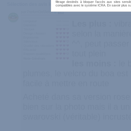
filtrage destinés à bloquer l'accès aux sites sensib
Sélection des avis les plus recommandés :
compatibles avec le système ICRA. En savoir plus s
par ParfumDeMelon
134
Les plus :
vibr
Longueur
Diamètre
Texture
selon la manière
Design / Aspect
Ergonomie
^^, peut passer
Silencieux
Qualité des vibrations
Efficacité
tout plein
Rapport qualité/prix
Note Générale
les moins :
le 
plumes, le velcro du boa est f
facile à mettre en route
Acheté dans sa version rose.
bien sur la photo mais il a un 
swarovski (véritable) incrust