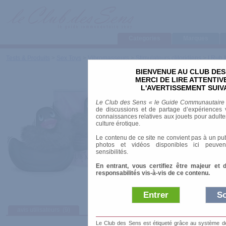
Categories
Marques
Tests & Produits
>
Sex Toys
>
Vibromasseurs
>
Stimulateurs clitoridiens
>
I Rub 
BIENVENUE AU CLUB DES
I Rub My Duckie - Par
MERCI DE LIRE ATTENTI
L'AVERTISSEMENT SUIV
Marque
:
Big Teaze Toys
Le Club des Sens « le Guide Communautaire
Prix indicatif
: 39.90 €
de discussions et de partage d’expériences v
connaissances relatives aux jouets pour adultes,
Longueur
: 13.50 cm
culture érotique.
Diamètre
: 5.50 cm
Le contenu de ce site ne convient pas à un pub
Résiste à l'eau
: étanche
photos et vidéos disponibles ici peuven
Alimentation
: Piles
sensibilités.
En entrant, vous certifiez être majeur et 
responsabilités vis-à-vis de ce contenu.
Entrer
So
avis utilisateurs
(9)
Afficher :
Sélec
Le Club des Sens est étiqueté grâce au système de l