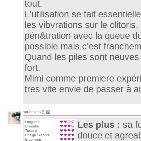
tout.
L'utilisation se fait essentiel
les vibvrations sur le clitoris
pén&tration avec la queue d
possible mais c'est francheme
Quand les piles sont neuves i
fort.
Mimi comme premiere expéri
tres vite envie de passer à au
par briseis
29
Les plus :
sa f
Longueur
Diamètre
Texture
douce et agreabl
Design / Aspect
Ergonomie