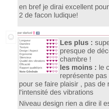
en bref je dirai excellent po
2 de facon ludique!
par starlust
20
Les plus :
supe
Longueur
Diamètre
Texture
presque de dé
Design / Aspect
Ergonomie
chambre !
Silencieux
Qualité des vibrations
Efficacité
les moins :
le 
Rapport qualité/prix
Note Générale
représente pas 
pour se faire plaisir , pas de
l'intensité des vibrations
Niveau design rien a dire il