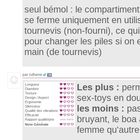
seul bémol : le compartiment 
se ferme uniquement en utili
tournevis (non-fourni), ce qu
pour changer les piles si on 
main (de tournevis)
par ruthene
18
Les plus :
perm
Longueur
Diamètre
Texture
sex-toys en dou
Design / Aspect
Ergonomie
les moins :
pas
Silencieux
Qualité des vibrations
Efficacité
bruyant, le boa
Rapport qualité/prix
Note Générale
femme qu'autre