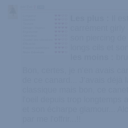
par Eve
1408
Les plus :
Il es
Longueur
Diamètre
Texture
carrément girly 
Design / Aspect
Ergonomie
son piercing de 
Silencieux
Qualité des vibrations
Efficacité
longs cils et s
Rapport qualité/prix
Note Générale
les moins :
bru
Bon, certes, je n'en avais c
de ce canard... J'avais déjà 
classique mais bon, ce canet
l'oeil depuis trop longtemps 
et son écharpe glamour... Alors
par me l'offrir...!!