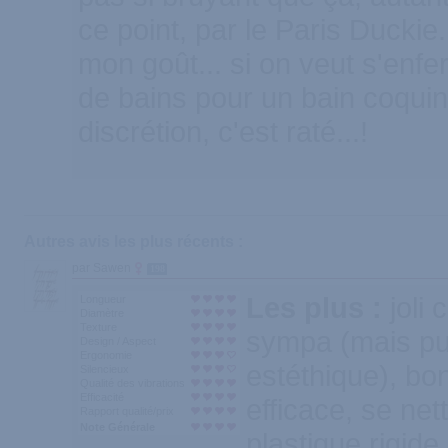
ce point, par le Paris Duckie
mon goût... si on veut s'enfe
de bains pour un bain coquin
discrétion, c'est raté...!
Autres avis les plus récents :
par Sawen
198
Les plus :
joli
Longueur
Diamètre
Texture
sympa (mais p
Design / Aspect
Ergonomie
estéthique), bon
Silencieux
Qualité des vibrations
Efficacité
efficace, se net
Rapport qualité/prix
Note Générale
plastique rigid