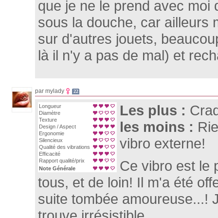
que je ne le prend avec moi 
sous la douche, car ailleurs
sur d'autres jouets, beaucoup
là il n'y a pas de mal) et rec
par mylady
22
Les plus :
Cra
Longueur
Diamètre
Texture
les moins :
Rie
Design / Aspect
Ergonomie
vibro externe!
Silencieux
Qualité des vibrations
Efficacité
Rapport qualité/prix
Ce vibro est le
Note Générale
tous, et de loin! Il m'a été off
suite tombée amoureuse...! J'a
trouve irrésistible.