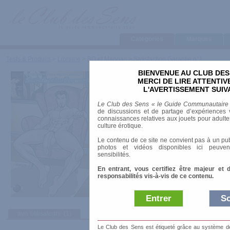
Categories
Marques
Tests & Produits
>
Librairie
>
BD et Mangas
>
Satisfaction Garantie n°1
BIENVENUE AU CLUB DES
Satisfaction Garantie
MERCI DE LIRE ATTENTI
L'AVERTISSEMENT SUIV
Marque
:
H&O éditions
Le Club des Sens « le Guide Communautaire
Date de sortie
: 01/01/2003
de discussions et de partage d’expériences v
Prix indicatif
: 6.00 €
connaissances relatives aux jouets pour adultes,
culture érotique.
Auteur
:
Patrick Fillion
Le contenu de ce site ne convient pas à un pub
Collection
:
Satisfaction Garantie
photos et vidéos disponibles ici peuven
ISBN-10
: 2845470703
sensibilités.
Nombre de pages
: 25.00 pages
En entrant, vous certifiez être majeur et 
Satisfaction Garantie n°1 est le premier n
responsabilités vis-à-vis de ce contenu.
quatre comics.
Entrer
So
avis utilisateurs
(1)
Le Club des Sens est étiqueté grâce au système de l