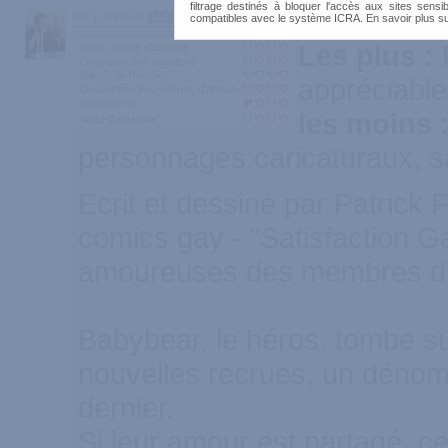
filtrage destinés à bloquer l'accès aux sites sensib
par Lukkas
1326
compatibles avec le système ICRA. En savoir plus s
Les plus :
Style, qualité d'écriture
Originalité des situations
Intérêt de l'histoire
appréciable
Description des scènes d'amour
Illustrations
les moins 
Note Générale
personnages caricaturaux, 
Ecrit et dessiné par Patrick 
comics gay - "Satisfaction G
amoureuses des membres d'u
Babybear, le héros, tombe s
nouvelles recrues, un dénomm
dernier.
Si leur amour est partagé, ce