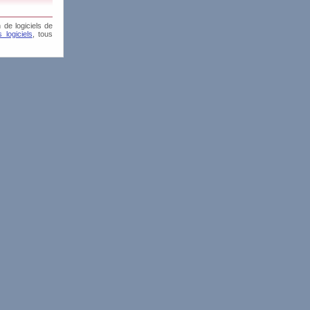
 de logiciels de
 logiciels
, tous
is