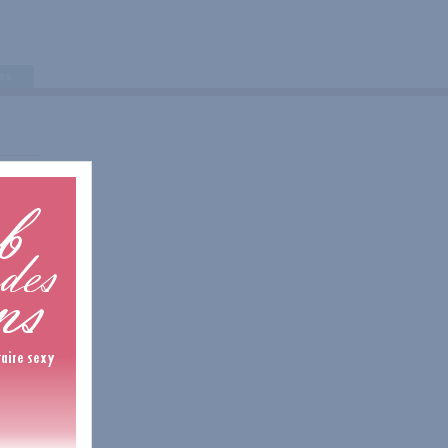
tes
is
is