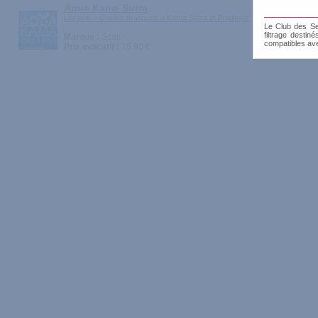
Aqua Kama Sutra
Librairie > Guides pratiques > Kama Sutra et Positions
Le Club des Sen
filtrage destin
Marque :
Scali
compatibles av
Prix indicatif :
15.90 €