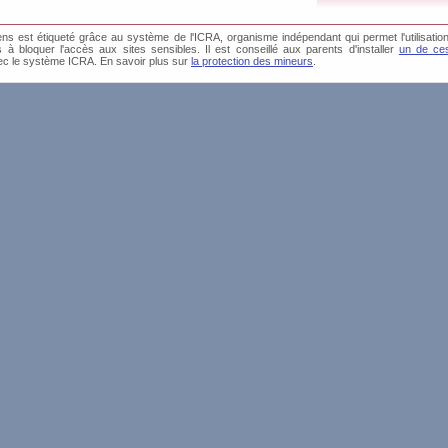
s est étiqueté grâce au système de l'ICRA, organisme indépendant qui permet l'utilisation
és à bloquer l'accès aux sites sensibles. Il est conseillé aux parents d'installer
un de ces
1 Av
ec le système ICRA. En savoir plus sur
la protection des mineurs
.