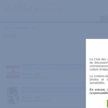
C
Toutes les Marques
>
Scali
Scali
Le Club des 
de discussion
Le Kama Sutra revu et corrigé par les filles
connaissances 
Librairie > Guides pratiques > Kama Sutra et Positions
culture érotiq
Marque :
Scali
Le contenu de
Prix indicatif :
19.00 €
photos et v
sensibilités.
Sade revu et corrigé pour les filles : Traité d'éducati
En entrant, 
Librairie > Culture érotique > Essais et philosophie
responsabilit
Marque :
Scali
Prix indicatif :
20.00 €