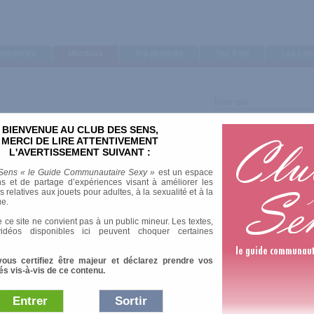
ategories
Marques
Top produits
Top Avis
Les Lis
Trier par
Note moyenne
BIENVENUE AU CLUB DES SENS,
Nombre d'avis
MERCI DE LIRE ATTENTIVEMENT
L'AVERTISSEMENT SUIVANT :
Sens « le Guide Communautaire Sexy »
est un espace
s et de partage d’expériences visant à améliorer les
relatives aux jouets pour adultes, à la sexualité et à la
ue.
2 Av
 ce site ne convient pas à un public mineur. Les textes,
idéos disponibles ici peuvent choquer certaines
on et punitions, si méritoires
vous certifiez être majeur et déclarez prendre vos
és vis-à-vis de ce contenu.
3 Av
Entrer
Sortir