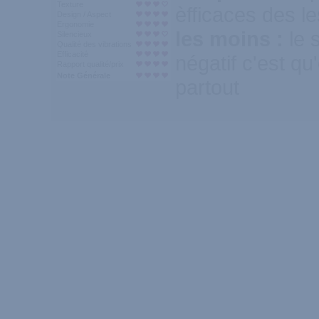
Texture
èfficaces des le
Design / Aspect
Ergonomie
les moins :
le 
Silencieux
Qualité des vibrations
Efficacité
négatif c'est qu
Rapport qualité/prix
Note Générale
partout