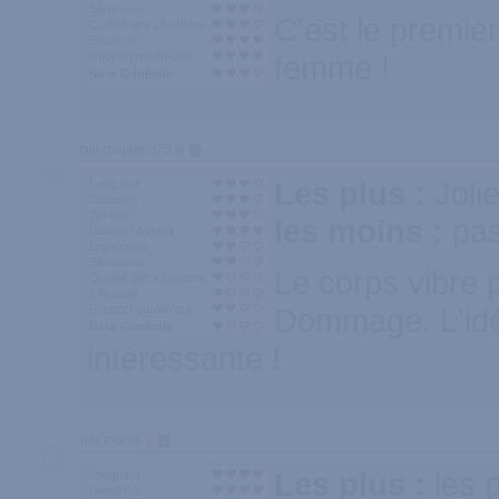
Silencieux
C'est le premier
Qualité des vibrations
Efficacité
Rapport qualité/prix
femme !
Note Générale
par majalolo75
5
Les plus :
Joli
Longueur
Diamètre
Texture
les moins :
pas
Design / Aspect
Ergonomie
Silencieux
Le corps vibre p
Qualité des vibrations
Efficacité
Rapport qualité/prix
Dommage. L'idée
Note Générale
intéressante !
par tounis
5
Les plus :
les 
Longueur
Diamètre