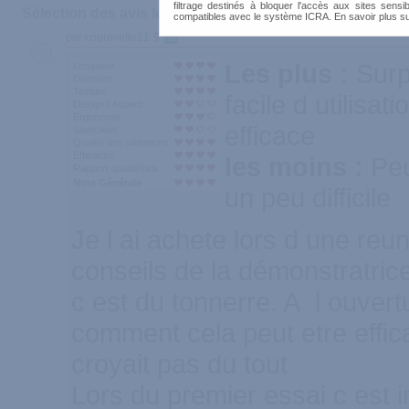
filtrage destinés à bloquer l'accès aux sites sensib
Sélection des avis les plus recommandés :
compatibles avec le système ICRA. En savoir plus s
par coquinette21
32
Les plus :
Surp
Longueur
Diamètre
Texture
facile d utilisat
Design / Aspect
Ergonomie
efficace
Silencieux
Qualité des vibrations
Efficacité
les moins :
Peu
Rapport qualité/prix
Note Générale
un peu difficile
Je l ai achete lors d une reu
conseils de la démonstratric
c est du tonnerre. A l ouve
comment cela peut etre effic
croyait pas du tout
Lors du premier essai c est i