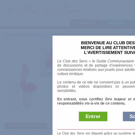
Categories
Marques
Tests & Produits
>
Sex Toys
>
Vibromasseurs
>
Stimulateurs clitoridiens
>
E-sen
BIENVENUE AU CLUB DES
E-sensual
MERCI DE LIRE ATTENTI
L'AVERTISSEMENT SUIV
Marque
:
NMC
Le Club des Sens « le Guide Communautaire
Prix indicatif
: 7.90 €
de discussions et de partage d’expériences v
connaissances relatives aux jouets pour adultes,
Longueur
: 15.00 cm
culture érotique.
Diamètre
: 2.50 cm
Le contenu de ce site ne convient pas à un pub
Résiste à l'eau
: éclaboussures
photos et vidéos disponibles ici peuven
Matière
: Gelatinex
sensibilités.
Alimentation
: Piles
En entrant, vous certifiez être majeur et 
responsabilités vis-à-vis de ce contenu.
Entrer
So
avis utilisateurs
(4)
Afficher :
Sélec
Le Club des Sens est étiqueté grâce au système de l