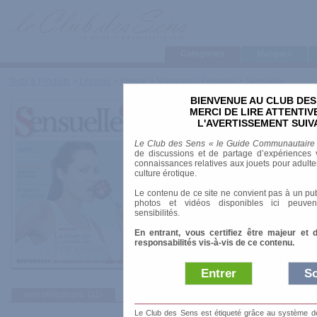
Categories
Marques
Tests & Produits
>
Librairie
>
Presse
>
Magazines Féminins
>
Sensuelle
BIENVENUE AU CLUB DES
Sensuelle
MERCI DE LIRE ATTENTI
L'AVERTISSEMENT SUIV
Marque
:
Arani éditions
Le Club des Sens « le Guide Communautaire
Prix indicatif
: 2.95 €
de discussions et de partage d’expériences v
connaissances relatives aux jouets pour adultes,
Genre
: Sexualité
culture érotique.
Format
: A5
Le contenu de ce site ne convient pas à un pub
photos et vidéos disponibles ici peuven
sensibilités.
En entrant, vous certifiez être majeur et 
responsabilités vis-à-vis de ce contenu.
Entrer
So
avis utilisateurs
(11)
Afficher :
Sélec
Le Club des Sens est étiqueté grâce au système de l