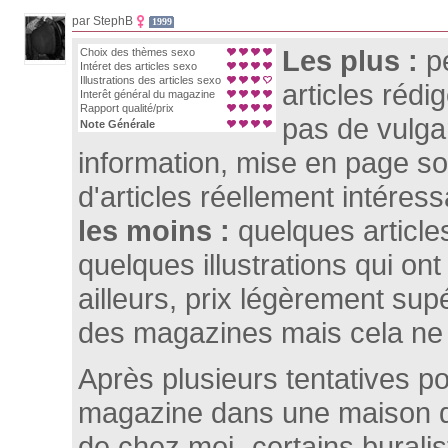
par StephB
1999
Les plus :
p
Choix des thèmes sexo
Intéret des articles sexo
Illustrations des articles sexo
articles réd
Interêt général du magazine
Rapport qualité/prix
pas de vulgar
Note Générale
information, mise en page s
d'articles réellement intéres
les moins :
quelques article
quelques illustrations qui ont
ailleurs, prix légèrement su
des magazines mais cela ne
Après plusieurs tentatives p
magazine dans une maison d
de chez moi -certains burali