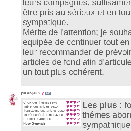
leurs compagnes, suffisamen
être pris au sérieux et en t
sympatique.
Mérite de l'attention; je souh
équipée de continuer tout e
leur recommander de prévoir
articles de fond afin d'articu
un tout plus cohérent.
par Angel69
300
Les plus :
f
Choix des thèmes sexo
Intéret des articles sexo
Illustrations des articles sexo
thémes abord
Interêt général du magazine
Rapport qualité/prix
sympathique
Note Générale