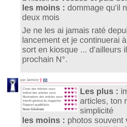
les moins :
dommage qu'il n
deux mois
Je ne les ai jamais raté depu
lancement et je continuerai à 
sort en kiosque ... d'ailleurs i
prochain N°.
par Jannice
25
Les plus :
i
Choix des thèmes sexo
Intéret des articles sexo
Illustrations des articles sexo
articles, ton
Interêt général du magazine
Rapport qualité/prix
simplicité
Note Générale
les moins :
photos souvent 