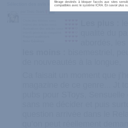
filtrage destinés à bloquer l'accès aux sites sensib
Sélection des avis les plus recommandés :
compatibles avec le système ICRA. En savoir plus s
par Toxic-Tears
273
Les plus :
l
Choix des thèmes sexo
Intéret des articles sexo
Illustrations des articles sexo
qualité du pa
Interêt général du magazine
Rapport qualité/prix
abordés, les
Note Générale
les moins :
bisemestriel, p
de nouveautés à la longue,
Ca faisait un moment que j'h
magazine de ce genre... Jt 
pubs pour SToys, Sensuelle e
sans me décider et puis surt
question arrivée dans le Rel
qu'on peut réellement dema