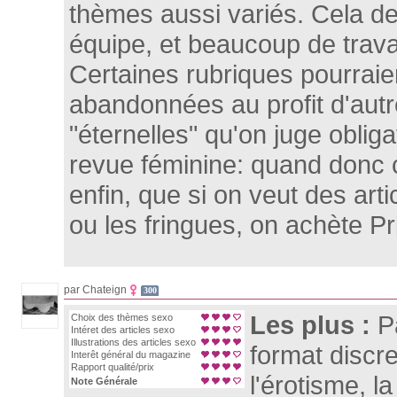
thèmes aussi variés. Cela d
équipe, et beaucoup de travai
Certaines rubriques pourraie
abandonnées au profit d'autr
"éternelles" qu'on juge oblig
revue féminine: quand donc 
enfin, que si on veut des arti
ou les fringues, on achète Pr
par Chateign
300
Les plus :
P
Choix des thèmes sexo
Intéret des articles sexo
Illustrations des articles sexo
format discre
Interêt général du magazine
Rapport qualité/prix
l'érotisme, la
Note Générale