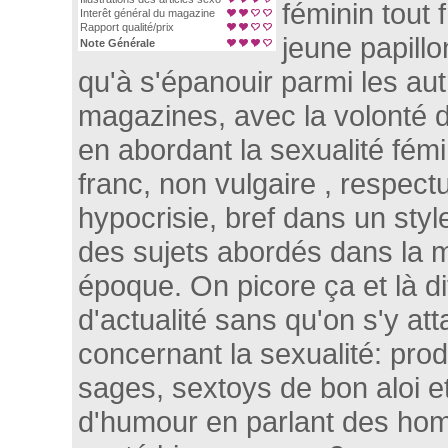
féminin tout
Interêt général du magazine
Rapport qualité/prix
jeune papill
Note Générale
qu'à s'épanouir parmi les au
magazines, avec la volonté 
en abordant la sexualité fém
franc, non vulgaire , respect
hypocrisie, bref dans un styl
des sujets abordés dans la 
époque. On picore ça et là di
d'actualité sans qu'on s'y att
concernant la sexualité: prod
sages, sextoys de bon aloi e
d'humour en parlant des ho