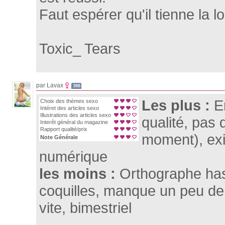
Faut espérer qu'il tienne la l
Toxic_ Tears
par Lavax
300
Les plus :
E
Choix des thèmes sexo
Intéret des articles sexo
Illustrations des articles sexo
qualité, pas 
Interêt général du magazine
Rapport qualité/prix
moment), exi
Note Générale
numérique
les moins :
Orthographe ha
coquilles, manque un peu de s
vite, bimestriel