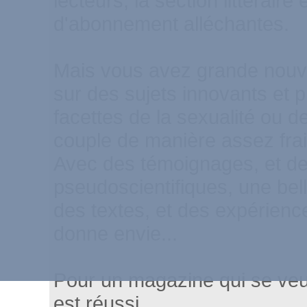
lecteurs, la section littéraire 
d'abonnement alléchantes.
Mais vous avez grande nouve
sur des sujets innovants et 
facettes de la sexualité ou de 
couple de manière assez frai
Avec des témoignages, et d
pseudoscientifiques, une bel
des textes, et des expérienc
donne envie...
Pour un magazine qui se veut
est réussi.