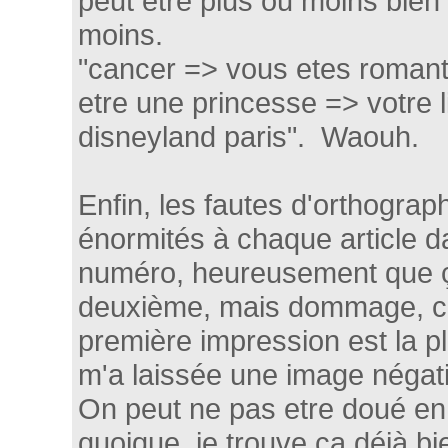
peut etre plus ou moins bien fa
moins.
"cancer => vous etes romant
etre une princesse => votre l
disneyland paris". Waouh.
Enfin, les fautes d'orthograp
énormités à chaque article d
numéro, heureusement que ç
deuxième, mais dommage, c
première impression est la pl
m'a laissée une image négat
On peut ne pas etre doué en
quoique, je trouve ça déjà 