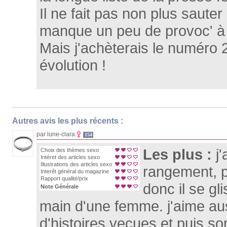
Il ne fait pas non plus sauter 
manque un peu de provoc' à 
Mais j'achèterais le numéro 
évolution !
Autres avis les plus récents :
par lune-clara
154
Les plus :
j
Choix des thèmes sexo
Intéret des articles sexo
Illustrations des articles sexo
rangement, pe
Interêt général du magazine
Rapport qualité/prix
donc il se gl
Note Générale
main d'une femme. j'aime aus
d'histoires vecues et puis son