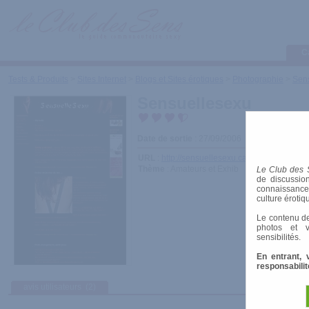
C
Tests & Produits
>
Sites Internet
>
Blogs et Sites érotiques
>
Photographie
>
Sen
Sensuellesexu
Date de sortie
: 27/09/2006
URL
:
http://sensuellesexu.canalblog.com/
Thème
: Amateurs et Exhib
Le Club des 
de discussion
connaissances 
culture érotiq
Le contenu de
photos et v
sensibilités.
En entrant, 
responsabilit
avis utilisateurs
(2)