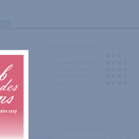
tes
Notes moyennes des avis
Design
Régularité des Mises à Jour
Style, qualité d'écriture
Photos / Illustrations
Intérêt
Sélections thématiques
récents
|
Les plus recommandés
Sensuellesexu fait partie des sélections des