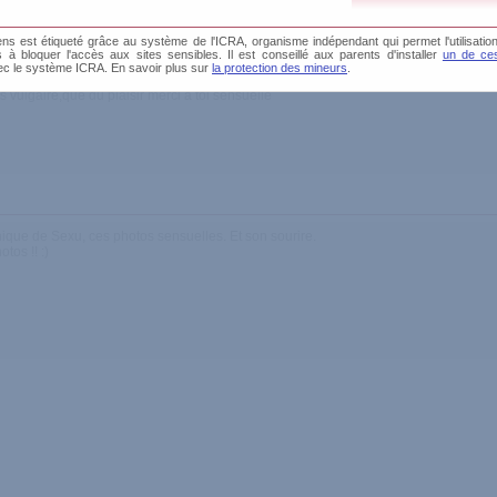
s est étiqueté grâce au système de l'ICRA, organisme indépendant qui permet l'utilisation
és à bloquer l'accès aux sites sensibles. Il est conseillé aux parents d'installer
un de ces
ec le système ICRA. En savoir plus sur
la protection des mineurs
.
 vulgaire,que du plaisir merci a toi sensuelle
ique de Sexu, ces photos sensuelles. Et son sourire.
tos !! :)