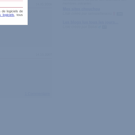
membres suivantes :
14.05.2008
Mes sites chouchou
 de logiciels de
Liste créée par
sensuellesexu
300
 logiciels
, tous
Les blogs lus tous les jours...
Liste créée par
Belial
17
14.10.2007
1 Commentaire