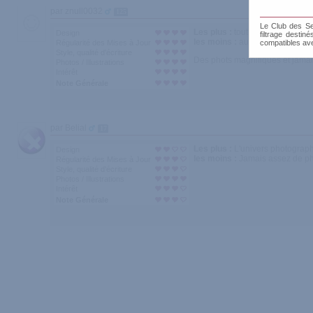
par znull0032
125
Le Club des Sen
Les plus :
tout
Design
filtrage destin
les moins :
aucun
Régularité des Mises à Jour
compatibles av
Style, qualité d'écriture
Des phots magnifiques et jamais
Photos / Illustrations
Intérêt
Note Générale
par Belial
17
Les plus :
L'univers photograph
Design
les moins :
Jamais assez de pho
Régularité des Mises à Jour
Style, qualité d'écriture
Photos / Illustrations
Intérêt
Note Générale