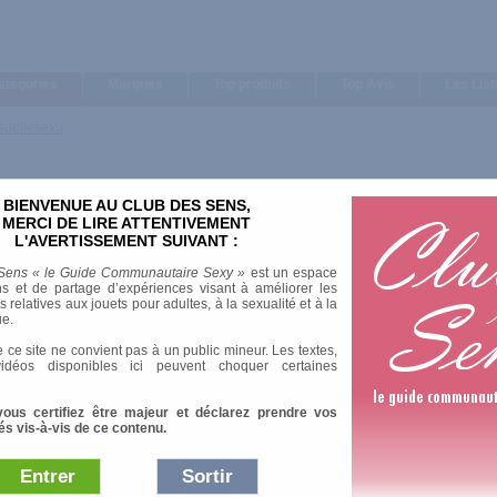
ategories
Marques
Top produits
Top Avis
Les Lis
suellesexu
BIENVENUE AU CLUB DES SENS,
MERCI DE LIRE ATTENTIVEMENT
L'AVERTISSEMENT SUIVANT :
Sens « le Guide Communautaire Sexy »
est un espace
s et de partage d’expériences visant à améliorer les
relatives aux jouets pour adultes, à la sexualité et à la
ue.
 ce site ne convient pas à un public mineur. Les textes,
idéos disponibles ici peuvent choquer certaines
vous certifiez être majeur et déclarez prendre vos
és vis-à-vis de ce contenu.
Entrer
Sortir
Afficher :
Sélection
|
Les plus 