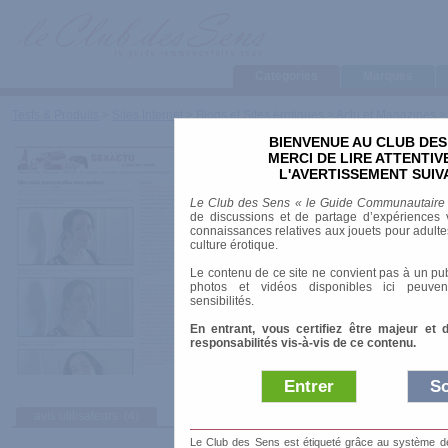
Categories
Marques
Tests & Produits
>
Sites Internet
>
Blogs et Sites érotiques
>
Actu et Magazines
BIENVENUE AU CLUB DES
Sexactu
MERCI DE LIRE ATTENTI
L'AVERTISSEMENT SUIV
Le Club des Sens « le Guide Communautaire
URL
:
http://www.sexactu.com/
de discussions et de partage d’expériences v
connaissances relatives aux jouets pour adultes,
Thème
: Chroniques
culture érotique.
Le contenu de ce site ne convient pas à un pub
photos et vidéos disponibles ici peuven
sensibilités.
En entrant, vous certifiez être majeur et 
responsabilités vis-à-vis de ce contenu.
Entrer
So
avis utilisateurs
(4)
Le Club des Sens est étiqueté grâce au système de l