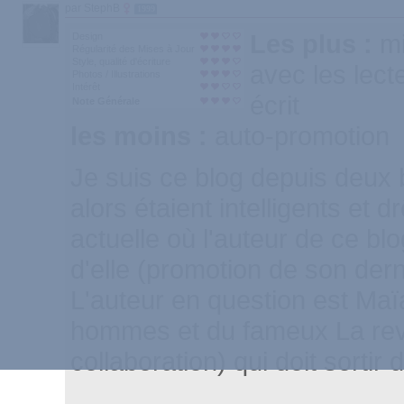
par StephB
1999
Les plus :
mi
Design
Régularité des Mises à Jour
Style, qualité d'écriture
avec les lect
Photos / Illustrations
Intérêt
écrit
Note Générale
les moins :
auto-promotion
Je suis ce blog depuis deux 
alors étaient intelligents et d
actuelle où l'auteur de ce bl
d'elle (promotion de son derni
L'auteur en question est Maï
hommes et du fameux La revan
collaboration) qui doit sortir