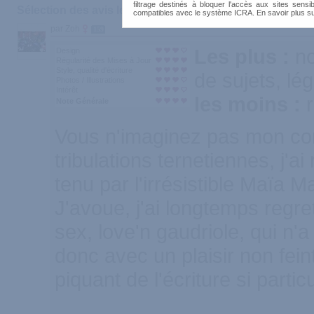
filtrage destinés à bloquer l'accès aux sites sensib
Sélection des avis les plus recommandés :
compatibles avec le système ICRA. En savoir plus s
par Zoh
159
Les plus :
n
Design
Régularité des Mises à Jour
Style, qualité d'écriture
de sujets, lé
Photos / Illustrations
Intérêt
les moins :
Note Générale
Vous n'imaginez pas mon co
tribulations ternetiennes, j'a
tenu par l'irrésistible Maïa M
J'avoue, j'ai longtemps regre
sex, love'n gaudriole, qui n'
donc avec un plaisir non fein
piquant de l'écriture si particu