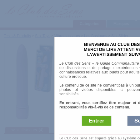
Categories
Marques
Tests & Produits
>
Sex Toys
>
Vibromasseurs
>
Les Basiques
>
Silk Slider
BIENVENUE AU CLUB DES
Silk Slider
MERCI DE LIRE ATTENTI
L'AVERTISSEMENT SUIV
Marque
:
Toy Joy
Le Club des Sens « le Guide Communautaire
Prix indicatif
: 8.80 €
de discussions et de partage d’expériences v
connaissances relatives aux jouets pour adultes,
Longueur
: 13.00 cm
culture érotique.
Diamètre
: 2.70 cm
Le contenu de ce site ne convient pas à un pub
Matière
: Plastique
photos et vidéos disponibles ici peuven
Résiste à l'eau
: éclaboussures
sensibilités.
Alimentation
: Piles
En entrant, vous certifiez être majeur et 
responsabilités vis-à-vis de ce contenu.
Entrer
So
avis utilisateurs
(4)
Afficher :
Sélect
Le Club des Sens est étiqueté grâce au système de l