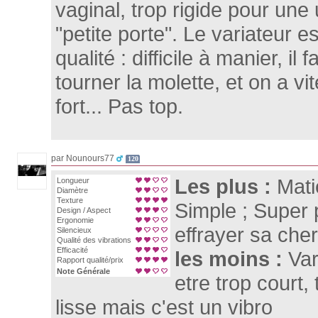
vaginal, trop rigide pour une u
"petite porte". Le variateur 
qualité : difficile à manier, il 
tourner la molette, et on a vite
fort... Pas top.
par Nounours77
120
Les plus :
Mati
Longueur
Diamètre
Texture
Simple ; Super 
Design / Aspect
Ergonomie
effrayer sa che
Silencieux
Qualité des vibrations
Efficacité
les moins :
Var
Rapport qualité/prix
Note Générale
etre trop court,
lisse mais c'est un vibro