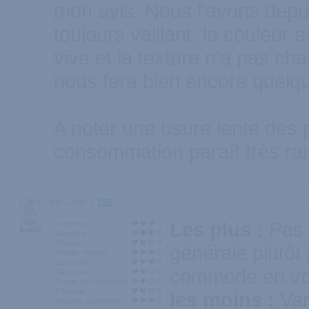
mon avis. Nous l'avons depui
toujours vaillant, la couleur 
vive et la texture n'a pas cha
nous fera bien encore quelq
A noter une usure lente des p
consommation paraît très ra
par Lavax
300
Les plus :
Pas 
Longueur
Diamètre
Texture
générale plutôt j
Design / Aspect
Ergonomie
commode en v
Silencieux
Qualité des vibrations
Efficacité
les moins :
Var
Rapport qualité/prix