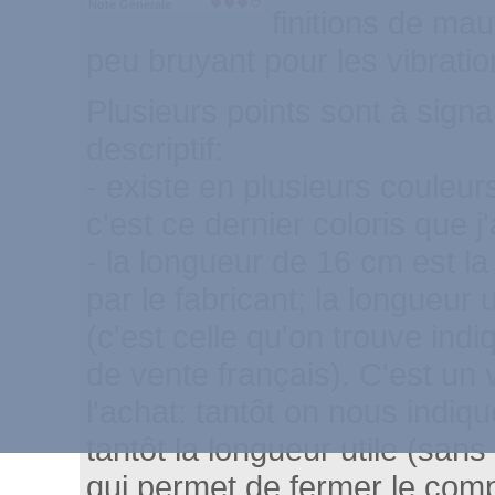
Note Générale
finitions de mau
peu bruyant pour les vibratio
Plusieurs points sont à signa
descriptif:
- existe en plusieurs couleur
c'est ce dernier coloris que j'
- la longueur de 16 cm est la
par le fabricant; la longueur 
(c'est celle qu'on trouve indi
de vente français). C'est un 
l'achat: tantôt on nous indiqu
tantôt la longueur utile (san
qui permet de fermer le compa