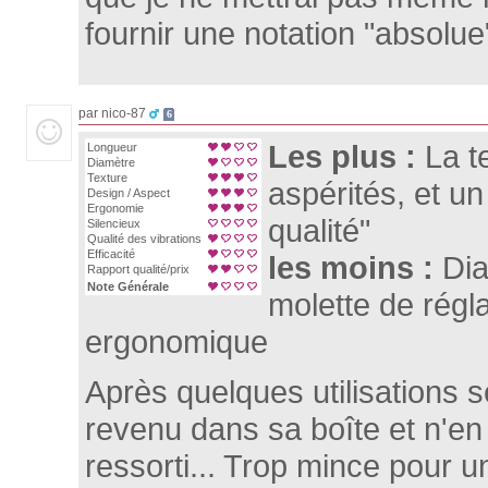
fournir une notation "absolue
par nico-87
6
Les plus :
La t
Longueur
Diamètre
Texture
aspérités, et u
Design / Aspect
Ergonomie
qualité"
Silencieux
Qualité des vibrations
Efficacité
les moins :
Dia
Rapport qualité/prix
Note Générale
molette de régl
ergonomique
Après quelques utilisations s
revenu dans sa boîte et n'en
ressorti... Trop mince pour un