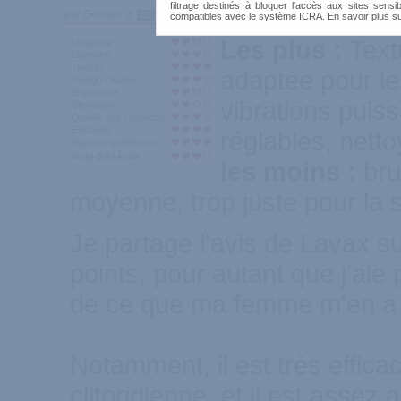
filtrage destinés à bloquer l'accès aux sites sensib
par Georgio
227
compatibles avec le système ICRA. En savoir plus s
Les plus :
Textu
Longueur
Diamètre
Texture
adaptée pour l
Design / Aspect
Ergonomie
vibrations puis
Silencieux
Qualité des vibrations
Efficacité
réglables, nett
Rapport qualité/prix
Note Générale
les moins :
bru
moyenne, trop juste pour la s
Je partage l'avis de Lavax 
points, pour autant que j'aie 
de ce que ma femme m'en a d
Notamment, il est très effica
clitoridienne, et il est assez 