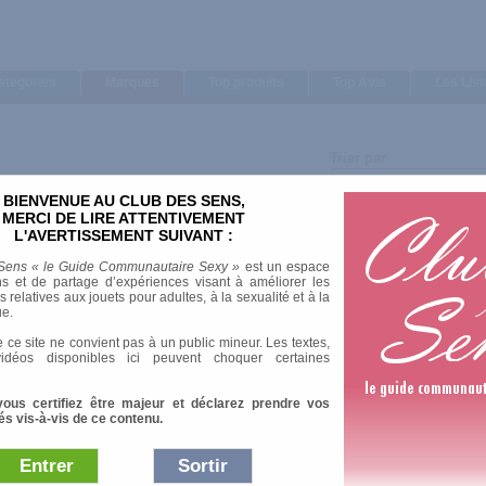
ategories
Marques
Top produits
Top Avis
Les Lis
Trier par
Note moyenne
BIENVENUE AU CLUB DES SENS,
Nombre d'avis
MERCI DE LIRE ATTENTIVEMENT
L'AVERTISSEMENT SUIVANT :
Sens « le Guide Communautaire Sexy »
est un espace
s et de partage d’expériences visant à améliorer les
relatives aux jouets pour adultes, à la sexualité et à la
ue.
4 Av
 ce site ne convient pas à un public mineur. Les textes,
idéos disponibles ici peuvent choquer certaines
vous certifiez être majeur et déclarez prendre vos
és vis-à-vis de ce contenu.
Entrer
Sortir