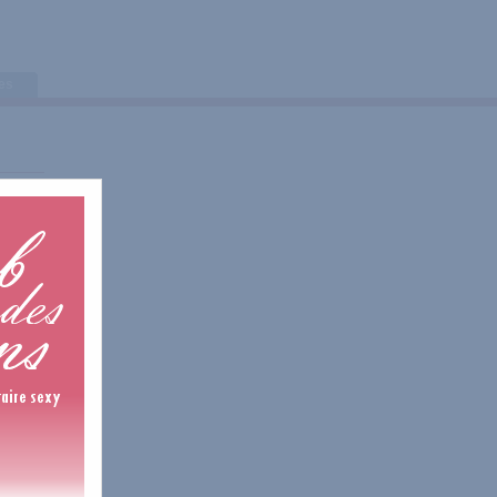
tes
is