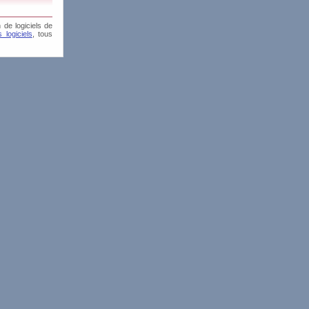
 de logiciels de
 logiciels
, tous