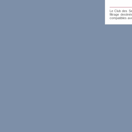
Le Club des Sen
filtrage destin
compatibles av