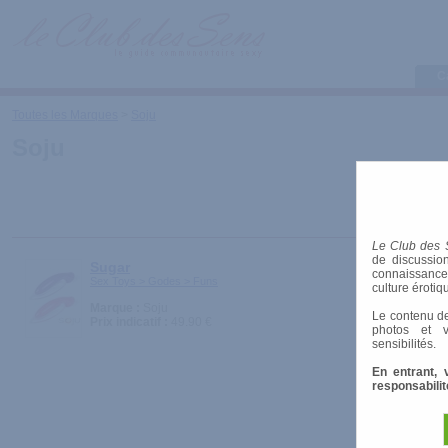
C
Toutes les Marques
>
Soju
Soju
Le Club des 
de discussion
Sugar
connaissances 
Sex Toys > Godes > Funs
culture érotiq
Marque :
Soju
Le contenu de
Prix indicatif :
49.90 €
photos et v
sensibilités.
En entrant, 
responsabilit