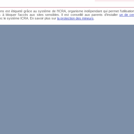
s est étiqueté grâce au système de l'ICRA, organisme indépendant qui permet l'utilisation
és à bloquer l'accès aux sites sensibles. Il est conseillé aux parents d'installer
un de ces
ec le système ICRA. En savoir plus sur
la protection des mineurs
.