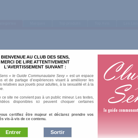
ategories
Marques
Top produits
Top Avis
Les Lis
BIENVENUE AU CLUB DES SENS,
MERCI DE LIRE ATTENTIVEMENT
L'AVERTISSEMENT SUIVANT :
Sens « le Guide Communautaire Sexy »
est un espace
s et de partage d’expériences visant à améliorer les
relatives aux jouets pour adultes, à la sexualité et à la
ue.
 ce site ne convient pas à un public mineur. Les textes,
idéos disponibles ici peuvent choquer certaines
vous certifiez être majeur et déclarez prendre vos
és vis-à-vis de ce contenu.
Entrer
Sortir