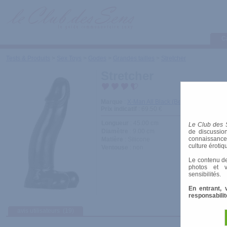
C
Tests & Produits
>
Sex Toys
>
Godes
>
Grandes tailles
>
Stretcher
Stretcher
Marque
:
X-Man All Black (Belgo Prism)
Prix indicatif
: 69.50 €
Longueur
: 45.00 cm
Le Club des 
Diamètre
: 9.00 cm
de discussion
connaissances 
Matière
: Silicone
culture érotiq
Ventouse
: non
Le contenu de
photos et v
sensibilités.
En entrant, 
responsabilit
avis utilisateurs
(19)