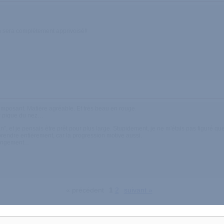
n sera complètement apprivoisé!!
mposant. Matière agréable. Et très beau en rouge.
eur pique du nez…
", et je pensais être prêt pour plus large. Stupidement, je ne m'étais pas figuré q
e prendre entièrement, car la progression motive aussi.
 rangement…
« précédent
1
2
suivant »