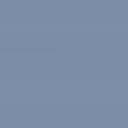
c'est d'arriver a arreter mes séances !
!