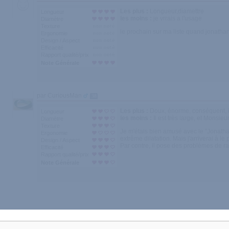
Les plus :
Longueur,diamettre
Longueur
les moins :
je vrrais a l'usage
Diamètre
Texture
le prochain sur ma liste quand jonatha
Ergonomie
Design / Aspect
Efficacité
Rapport qualité/prix
Note Générale
par CuriousMan
38
Les plus :
Doux, énorme, conséquent, i
Longueur
les moins :
Il est très large, et Monsi
Diamètre
Texture
Je m'étais bien amusé avec le "Jonathan
Ergonomie
extrême dilatation. Mais j'arriverai à l
Design / Aspect
Par contre, il pose des problèmes de
Efficacité
Rapport qualité/prix
Note Générale