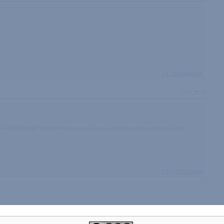
1 Commentaire
17.11.2011
ue les 9,5 cm de diamètre annoncés (non vérifiés) représentaient une
1 Commentaire