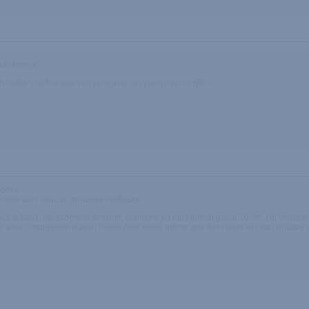
 adhérence
n dilaté une foie que l'on joue avec on veut plus s'arrêter
onomie
droit tous seul, la ventouse inefficace
k w/balls, j'ai acheté le strecher, diamètre au plus fort du gland 10 cm, j'ai voulu a
s avec l'impression d'avoir l'anus bien dilaté même une fois retirer et ceci pendan