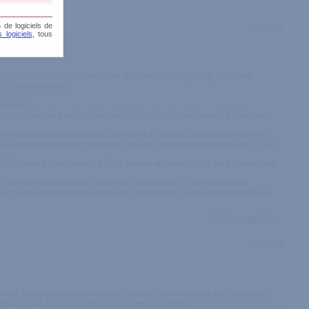
 de logiciels de
11.02.2012
 logiciels
, tous
 un vif plaisir à se l'introduire dans leur orifice préféré, une envie
 : je l'ai commandé !
emballe...
,5cm de diamètre au bord du gland (30cm de circonférence), 8,75cm en
il est pratiquement impossible de le tenir à la main. L'idéal est d'être aidé
se du gode (en forme de testicules) n'étant pas vraiment ventousable, il faut
ulté à vaincre pour pouvoir goûter ensuite au plaisir de se faire prendre par
 très bon lubrifiant sans lésiner sur la quantité (J-Lube est parfait).
u membre sont appelés à pénétrer l'intimité de l'heureux propriétaire de
11 Commentaires
05.06.2010
rvant, j'ai entrepris de chevaucher la Bête !Je me suis dit que c'était pas
ification au J-Lube ,je passe aux choses sérieuses.