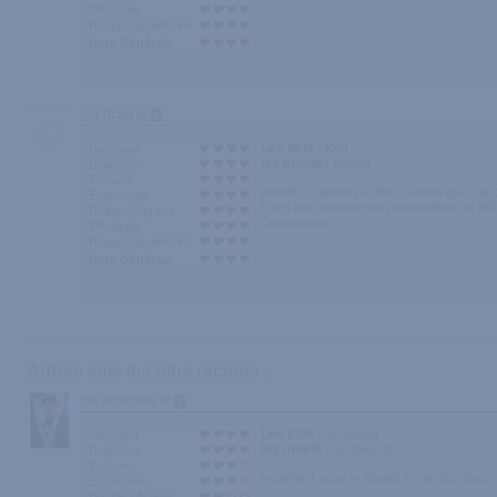
Efficacité
Rapport qualité/prix
Note Générale
par hcad
8
Les plus :
tout
Longueur
les moins :
aucun
Diamètre
Texture
perso je l'adore, le seul soucis que j'ai 
Ergonomie
C'est une excellente preparation au fist 
Design / Aspect
j'adooooore
Efficacité
Rapport qualité/prix
Note Générale
Autres avis les plus récents :
par egnos89
2
Les plus :
longueur
Longueur
les moins :
un peu dur
Diamètre
Texture
excellent pour le travail en profondeur
Ergonomie