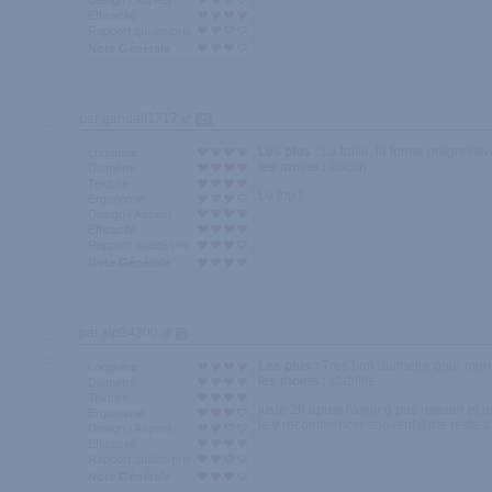
Design / Aspect
Efficacité
Rapport qualité/prix
Note Générale
par gandalf1717
25
Les plus :
La taille, la forme progressi
Longueur
les moins :
aucun
Diamètre
Texture
Le top !
Ergonomie
Design / Aspect
Efficacité
Rapport qualité/prix
Note Générale
par slp34300
5
Les plus :
Tres bon diametre pour mon 
Longueur
les moins :
stabilité
Diamètre
Texture
juste 2h apres l'avoir g pas resister et
Ergonomie
je v recommencer souvent il me reste a
Design / Aspect
Efficacité
Rapport qualité/prix
Note Générale