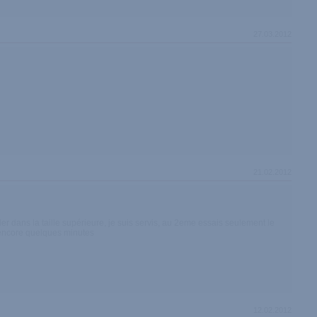
27.03.2012
21.02.2012
ller dans la taille supérieure, je suis servis, au 2eme essais seulement le
t encore quelques minutes
12.02.2012