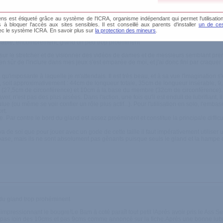
s est étiqueté grâce au système de l'ICRA, organisme indépendant qui permet l'utilisation
és à bloquer l'accès aux sites sensibles. Il est conseillé aux parents d'installer
un de ces
ec le système ICRA. En savoir plus sur
la protection des mineurs
.
 forme du gland progressive
able, encombrement, gland un peu trop proéminent
sur le stretcher et de visionner des vidéos de dames et de messieurs semblant prendre
 bien sûr de l'inclure dans mes jeux s'est emparée de moi, et j'ai donc fini par craquer
 qu'imposante à laquelle je m'attendais. Il est très beau, et à sa vue l'imagination s'
 soit approximativement : 44cm de longueur totale, 35cm de longueur insérable, 9
 (27,5cm de circonférence) et 10cm à la base du membre (32cm de circonférence).
aver, n'est pas des plus aisées. Dans l'action, une fois qu'il est enduit de lubrifiant, 
ue (ou même se voir confier un rôle plus actif...). Pour l'utilisation en solo, l'emba
rt.
le. Par contre le bord du gland est assez proéminent et constitue la principale diffic
va de soi que pour jouer avec un gode de cette taille il faut impérativement utiliser un
ase, mais ils ne sont absolument pas gênants puisque seuls le gland et la hampe d
 du gland trop prohéminent
t impressionnant le bougre!Le Bam à coté paraît tout petit !Aprés avoir pris le Ass Se
it pas loin des 10cms et pas 9cms comme annoncé sur la fiche.Aprés une bonne lubr