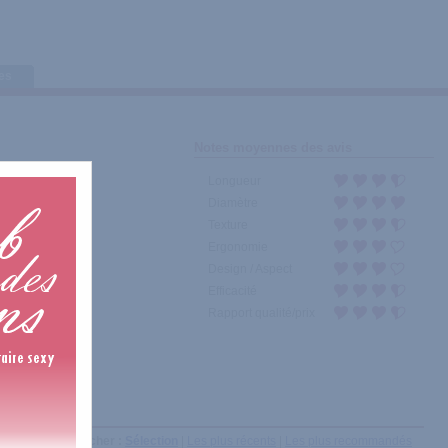
tes
Notes moyennes des avis
Longueur
Diamètre
Texture
Ergonomie
Design / Aspect
Efficacité
Rapport qualité/prix
Afficher :
Sélection
|
Les plus récents
|
Les plus recommandés