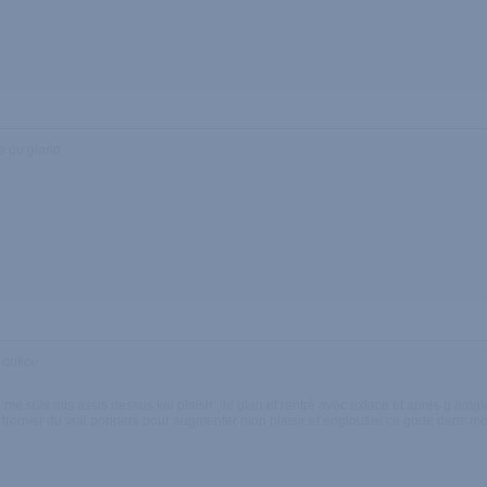
ve du gland
orifice
 je me suis mis assis dessus kel plaisir , le glan et rentré avec extace et apres g emg
 trouver du vrai poppers pour augmenter mon plaisir et engloutire ce gode dans mes