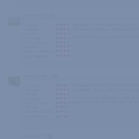
par piercing69
7
Les plus :
bon diamètre remplie bien
Longueur
les moins :
ventouse un peut juste en
Diamètre
Texture
vraiment top pour bien sentir et être bie
Ergonomie
Design / Aspect
Efficacité
Rapport qualité/prix
Note Générale
par christian84
16
Les plus :
très bon gode, texture, erg
Longueur
les moins :
un peu souple, ne tiens pas 
Diamètre
Texture
Après avoir essayé le B51 et le Giant coc
Ergonomie
gland est passé, on se sent bien rempli
Design / Aspect
Efficacité
Rapport qualité/prix
Note Générale
par Mouette
41