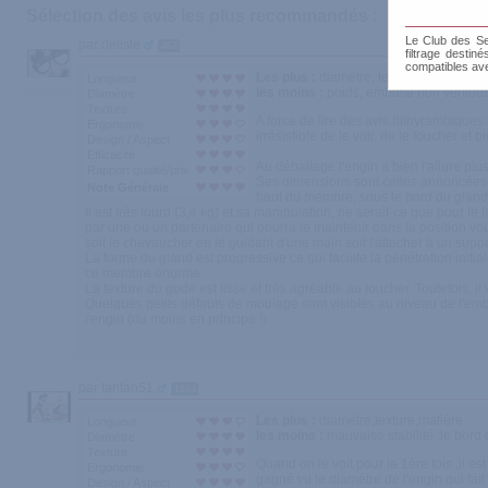
Sélection des avis les plus recommandés :
Le Club des Sen
par delisle
463
filtrage destin
compatibles av
Les plus :
diamètre, texture, longueur,
Longueur
les moins :
poids, embase non ventous
Diamètre
Texture
A force de lire des avis dithyrambiques 
Ergonomie
irrésistible de le voir, de le toucher et
Design / Aspect
Efficacité
Au déballage l'engin a bien l'allure plus
Rapport qualité/prix
Ses dimensions sont celles annoncées,
Note Générale
haut du membre, sous le bord du gland
Il est très lourd (3,4 kg) et sa manipulation, ne serait-ce que pour le l
par une ou un partenaire qui pourra le maintenir dans la position voul
soit le chevaucher en le guidant d'une main soit l'attacher à un suppo
La forme du gland est progressive ce qui facilite la pénétration initia
ce membre énorme.
La texture du gode est lisse et très agréable au toucher. Toutefois, il 
Quelques petits défauts de moulage sont visibles au niveau de l'emb
l'engin (du moins en principe !).
par fanfan51
1824
Les plus :
diamétre,texture,matiére
Longueur
les moins :
mauvaise stabilité ,le bord
Diamètre
Texture
Quand on le voit pour la 1ére fois ,il es
Ergonomie
gagné vu le diamétre de l'engin qui fa
Design / Aspect