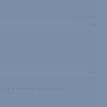
4 Commentaires
24.12.2013
24.04.2013
loutie presque toute la longeur ce fut merveuilleux
 entrailles