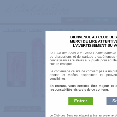
Categories
Marques
Tests & Produits
>
Sex Toys
>
Pour homme
>
Gaines et extensions
>
Super Stret
BIENVENUE AU CLUB DES
Super Stretch Silicon
MERCI DE LIRE ATTENTI
Extendeur Picot
L'AVERTISSEMENT SUIV
Le Club des Sens « le Guide Communautaire
de discussions et de partage d’expériences v
Marque
:
(inconnue)
connaissances relatives aux jouets pour adultes,
Prix indicatif
: 7.90 €
culture érotique.
Longueur
: 13.50 cm
Le contenu de ce site ne convient pas à un pub
Matière
: Silicone
photos et vidéos disponibles ici peuven
Diamètre
: 3.50 cm
sensibilités.
En entrant, vous certifiez être majeur et 
responsabilités vis-à-vis de ce contenu.
Entrer
So
avis utilisateurs
(1)
Le Club des Sens est étiqueté grâce au système de l