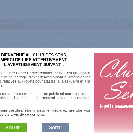
ategories
Marques
Top produits
Top Avis
Les Lis
ch Silicone Sleeve - Perles Transparente
e Sleeve - Perles Transparente
BIENVENUE AU CLUB DES SENS,
MERCI DE LIRE ATTENTIVEMENT
L'AVERTISSEMENT SUIVANT :
Sens « le Guide Communautaire Sexy »
est un espace
s et de partage d’expériences visant à améliorer les
relatives aux jouets pour adultes, à la sexualité et à la
ue.
 ce site ne convient pas à un public mineur. Les textes,
idéos disponibles ici peuvent choquer certaines
vous certifiez être majeur et déclarez prendre vos
és vis-à-vis de ce contenu.
Entrer
Sortir