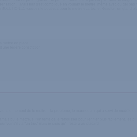
aqué pour ce prolongateur.. Au premier abord il m'a plu car j'ai trouvé la longueur
 sensation. ...Mais tout s'est compliqué en voulant le mettre, même avec du gel pas 
A SOLUTION...1 -coupez le bout et 2 pour le mettre écartez le. Résultat un gland pl
 a mettre en place
st une légère constriction
ient le moment de le mettre... là problème, le mannequin qui a servi de modèle devaie
mais pu le mettre. si l'on tente de le retrousser pour l'enfiler plus facilement, les bil
our voir s'il y a "un truc" mais je crois qu'il restera au placard