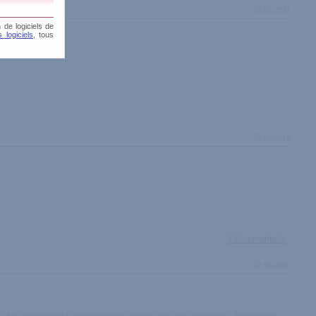
16.02.2011
 de logiciels de
 logiciels
, tous
23.03.2010
1 Commentaire
02.03.2010