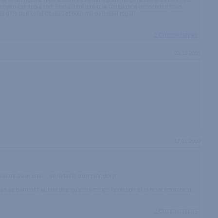
 et le changement de texture trés exitant pour ma partenaire. J'avais hate
moyen car trop étroit! Bref autant dire que l'ambiance descendait mais
us gros que celui dessus et pour ma part quel régal.
2 Commentaires
23.10.2009
17.01.2009
nt avoir une ... de la taille d'un petit doigt.
les se barrent!!! autant dire qu'entre temps l'exitation et le reste retombent...
2 Commentaires