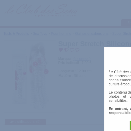
C
Tests & Produits
>
Sex Toys
>
Pour homme
>
Gaines et extensions
>
Super Stret
Super Stretch Silicon
Marque
:
(inconnue)
Prix indicatif
: 7.90 €
Longueur
: 12.00 cm
Le Club des 
Matière
: Silicone
de discussion
connaissances 
culture érotiq
Le contenu de
photos et v
sensibilités.
En entrant, 
responsabilit
avis utilisateurs
(5)