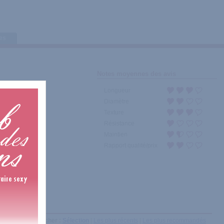
tes
Notes moyennes des avis
Longueur
Diamètre
Texture
Résistance
Maintien
Rapport qualité/prix
Afficher :
Sélection
|
Les plus récents
|
Les plus recommandés