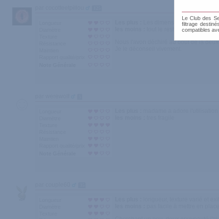
par cocotteetpillou
125
Le Club des Sen
Les plus :
Les dimensions
Longueur
filtrage destin
les moins :
tout le reste
Diamètre
compatibles av
Texture
Nous l'avon déchiré au bout de la deuxie
Résistance
Je le déconseil vivement.
Maintien
Rapport qualité/prix
Note Générale
par werewolf
5
Les plus :
madame a adore l'utilisation
Longueur
les moins :
tres fragile
Diamètre
Texture
Résistance
Maintien
Rapport qualité/prix
Note Générale
par couple60
35
Les plus :
longueur, texture varié et exi
Longueur
les moins :
pas facile à mettre en place
Diamètre
Texture