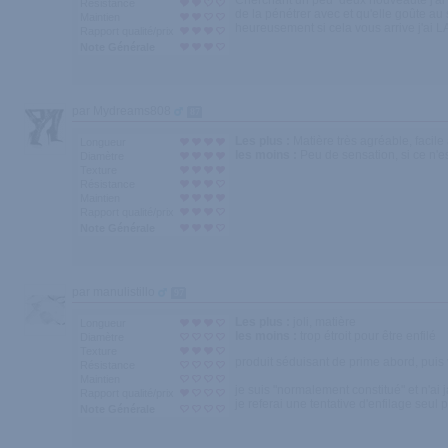
Cherchant un peu deux nouveauté j'ai cr
Résistance
de la pénétrer avec et qu'elle goûte au
Maintien
heureusement si cela vous arrive j'ai L
Rapport qualité/prix
Note Générale
par Mydreams808
87
Les plus :
Matière très agréable, facile
Longueur
les moins :
Peu de sensation, si ce n'e
Diamètre
Texture
Résistance
Maintien
Rapport qualité/prix
Note Générale
par manulistillo
97
Les plus :
joli, matière
Longueur
les moins :
trop étroit pour être enfilé
Diamètre
Texture
produit séduisant de prime abord, puis v
Résistance
Maintien
je suis "normalement constitué" et n'ai ja
Rapport qualité/prix
je referai une tentative d'enfilage seul p
Note Générale