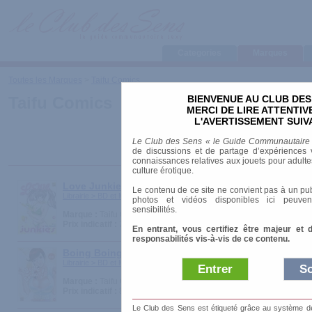
Categories
Marques
Toutes les Marques
>
Taifu Comics
BIENVENUE AU CLUB DES
Taifu Comics
MERCI DE LIRE ATTENTI
L'AVERTISSEMENT SUIV
Le Club des Sens « le Guide Communautaire
de discussions et de partage d’expériences v
connaissances relatives aux jouets pour adultes,
culture érotique.
Love Junkies
Le contenu de ce site ne convient pas à un pub
Librairie > BD et Mangas
photos et vidéos disponibles ici peuven
sensibilités.
Marque :
Taifu Comics
Prix indicatif :
7.95 €
En entrant, vous certifiez être majeur et 
responsabilités vis-à-vis de ce contenu.
Boing Boing
Librairie > BD et Mangas
Entrer
So
Marque :
Taifu Comics
Prix indicatif :
8.95 €
Le Club des Sens est étiqueté grâce au système de l