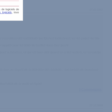
 de logiciels de
07.02.2007
 logiciels
, tous
es inconditionnels classiques qui figurent évidemnent sur les pages du site.
de rappels pour les têtes de linottes dans mon genre.
our la livraison, ce qui est bien utile quand on a des voisins, un concierge
ais bon, au regard de la sélection des produits... pas besoin de beaucoup
ntournable de la vente en ligne!
5 Commentaires
27.12.2006