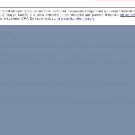
s est étiqueté grâce au système de l'ICRA, organisme indépendant qui permet l'utilisation
és à bloquer l'accès aux sites sensibles. Il est conseillé aux parents d'installer
un de ces
ec le système ICRA. En savoir plus sur
la protection des mineurs
.
ial, Serieux et Rose!!!!
st beau...
 rose bonbon, aus liens simples rendant la navigation facile et conviviale.
oix des produits: qualité et originalité sont au rendez vous, sans biensur oublier l
ité de payer par paypal (pratique pour ceux qui en sont déjà utilisateurs) et mails 
 carton simple et anonyme, avec la possibilité également de laisser des consignes p
ue je pourrai éventuellement y ajouter c'est peut-être un choix un peu limité... M
vec 50% de reduc pour l'hotesse... uhm!)
rai l'occasion, je compléte mon avis sur ce site sans faille qui est selon moi un inco