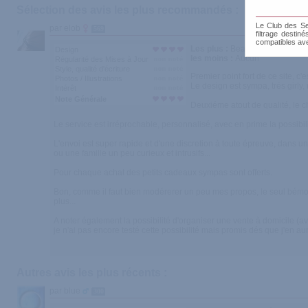
Sélection des avis les plus recommandés :
Le Club des Sen
par elob
569
filtrage destin
compatibles av
Les plus :
Beau, Original,Conviv
Design
les moins :
Aucun
Régularité des Mises à Jour
Style, qualité d'écriture
Premier point fort de ce site, c'e
Photos / Illustrations
Le design est sympa, trés girly,
Intérêt
Note Générale
Deuxiéme atout de qualité, le ch
Le service est irréprochable, personnalisé, avec en prime la possibil
L'envoi est super rapide et d'une discretion à toute épreuve, dans un
ou une famille un peu curieux et intrusifs...
Pour chaque achat des petits cadeaux sympas sont offerts.
Bon, comme il faut bien modérerer un peu mes propos, le seul bémol q
plus...
A noter également la possibilité d'organiser une vente à domicile (a
je n'ai pas encore testé cette possibilité mais promis dés que j'en au
Autres avis les plus récents :
par blue
300