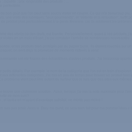
; rapidité ; prix; originalité des produits ; …
te perfectible.
t de bon goût que l'on peut sans soucis visiter en couple. Ce qui m'a beaucoup plu, 
s, une visite des rubriques: "jeux gourmands", et "détente et la relaxation", suffit
 de produit plait particulièrement à la gente féminine, car ils subliment les prélimin
mme des vibros où des œufs, est fournie. Personnellement, quant à ces produits, j'a
ux visites en un mois d'écart, j'ai pu constater l'arrivée de nombreuses nouveautés
, solide, et les produits bien protégés par du papier bulle. Ils étaient couchés sur un 
 paquet, on sent déjà la promesse de moments raffinés à venir.
 commande ont été fournis des échantillons d'autres produits. J'ai beaucoup appréci
de petits détails. Par exemple: le nom de la catégorie que l'on est en train d'explore
ux différentes catégories, J'ai mis un peu de temps pour trouver un produit bien pr
Ce problème vient peut être autant du surfeur que je suis que des sites eux-même
 trouve une clubienne assidue. Aussi, lorsque j'ai mis la note maximale pour l'avi
tivité de mon avis?
 ; et tantra en m'ayant d'avantage satisfait, ne mérite pas moins !
en suis pas privé. Alors si Dieu me punit, ce sera bien fait pour ma pomme! Mais il 