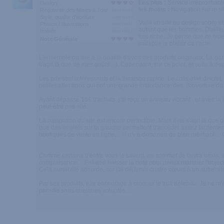
Les plus :
Service irréprochable 
Design
les moins :
Navigation sur le si
Régularité des Mises à Jour
Style, qualité d'écriture
Voilà un site au design sobre e
Photos / Illustrations
autant que les hommes. D'ailleur
Intérêt
très riche. Je pense que ce type
Note Générale
multiplie le plaisir de l'acte.
L'ensemble du site a la qualité d'avoir des produits originaux. La ga
s'agit là que de mes goûts…). Cependant, sur ce point, et suite à de
Les prix sont intéressants et la livraison rapide. Le colis était discret
petites attentions qui ont une grande importance: dès l'ouverture du
Ayant dépassé 15€ d'achats, j'ai reçu un anneau vibrant ; et avec la
peut-être pas allé.
La navigation du site est encore perfectible. Mais il ne s'agit là que 
que des onglets sur la gauche permettent d'accéder assez facilement a
boutiques de vente en ligne… il n'y a donc rien de bien méchant… 
Comme certains d'entre vous le savent, au sommet de tantra oaxis, se
complaisance… Fallait-il baisser la note pour mieux marquer l'objec
Cela aurait été absurde, car j'ai déjà mis quatre cœurs à un autre site
Par ses produits, elle encourage à croquer le fruit défendu. Je ne m'
paradis sans quelques voluptés…