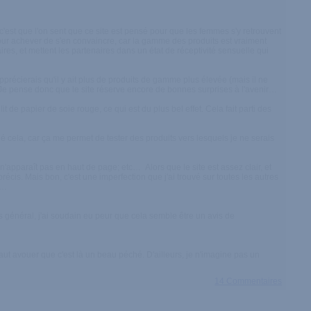
c'est que l'on sent que ce site est pensé pour que les femmes s'y retrouvent
 pour achever de s'en convaincre, car la gamme des produits est vraiment
aires, et mettent les partenaires dans un état de réceptivité sensuelle qui
pprécierais qu'il y ait plus de produits de gamme plus élevée (mais il ne
. Je pense donc que le site réserve encore de bonnes surprises à l'avenir…
lit de papier de soie rouge, ce qui est du plus bel effet. Cela fait parti des
é cela, car ça me permet de tester des produits vers lesquels je ne serais
r n'apparaît pas en haut de page; etc… Alors que le site est assez clair, et
écis. Mais bon, c'est une imperfection que j'ai trouvé sur toutes les autres
s…
s général, j'ai soudain eu peur que cela semble être un avis de
faut avouer que c'est là un beau péché. D'ailleurs, je n'imagine pas un
14 Commentaires