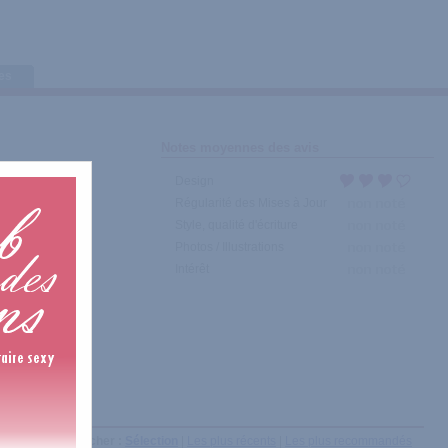
tes
Notes moyennes des avis
Design
Régularité des Mises à Jour
Style, qualité d'écriture
Photos / Illustrations
Intérêt
Afficher :
Sélection
|
Les plus récents
|
Les plus recommandés