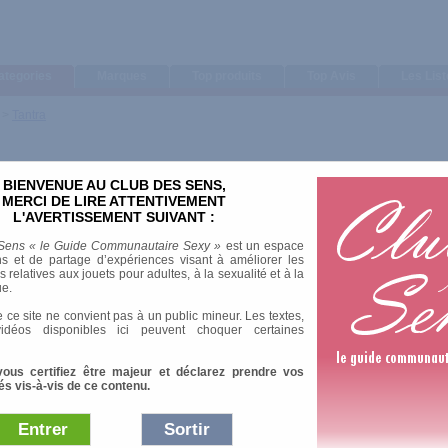
ategories
Marques
Top produits
Top Avis
Les Lis
>
Tantra
BIENVENUE AU CLUB DES SENS,
MERCI DE LIRE ATTENTIVEMENT
L'AVERTISSEMENT SUIVANT :
Sens « le Guide Communautaire Sexy »
est un espace
s et de partage d’expériences visant à améliorer les
relatives aux jouets pour adultes, à la sexualité et à la
ue.
 ce site ne convient pas à un public mineur. Les textes,
idéos disponibles ici peuvent choquer certaines
vous certifiez être majeur et déclarez prendre vos
és vis-à-vis de ce contenu.
Entrer
Sortir