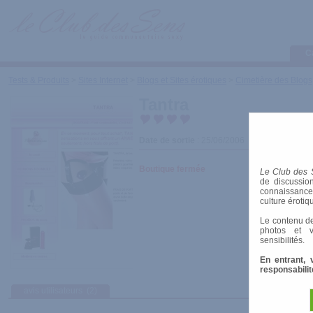
C
Tests & Produits
>
Sites Internet
>
Blogs et Sites érotiques
>
Cimetière des Blogs
Tantra
Date de sortie
: 25/06/2006
Boutique fermée
Le Club des 
de discussion
connaissances 
culture érotiq
Le contenu de
photos et v
sensibilités.
En entrant, 
responsabilit
avis utilisateurs
(2)