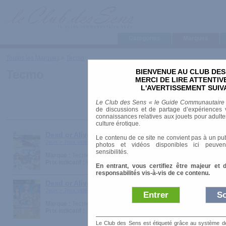
Categories
Marques
Toutes les Marques
>
Tecmo
BIENVENUE AU CLUB DES
Tecmo
MERCI DE LIRE ATTENTI
L'AVERTISSEMENT SUIV
Le Club des Sens « le Guide Communautaire
de discussions et de partage d’expériences v
connaissances relatives aux jouets pour adultes,
culture érotique.
Dead or Alive Xtreme 2
Le contenu de ce site ne convient pas à un pub
Jeux > Jeux vidéos
photos et vidéos disponibles ici peuven
sensibilités.
Marque :
Tecmo
Prix indicatif :
60.00 €
En entrant, vous certifiez être majeur et 
responsabilités vis-à-vis de ce contenu.
Dead or Alive Xtreme Beach Volleyball
Jeux > Jeux vidéos
Entrer
So
Marque :
Tecmo
Prix indicatif :
19.90 €
Le Club des Sens est étiqueté grâce au système de l