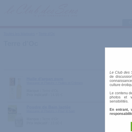
C
Toutes les Marques
>
Terre d'Oc
Terre d'Oc
Le Club des 
de discussion
Huile d'argan pure
connaissances 
Massage et Plaisirs > Huiles et Crèmes
culture érotiq
Marque :
Terre d'Oc
Le contenu de
Prix indicatif :
14.95 €
photos et v
sensibilités.
Poudre de Bain lactée
En entrant, 
Massage et Plaisirs > Pour le bain
responsabilit
Marque :
Terre d'Oc
Prix indicatif :
13.60 €