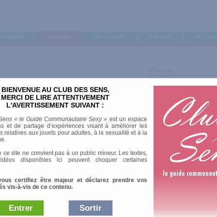
ategories
Marques
Top produits
Top Avis
Les Lis
Trier par
Note moyenne
BIENVENUE AU CLUB DES SENS,
Nombre d'avis
MERCI DE LIRE ATTENTIVEMENT
L'AVERTISSEMENT SUIVANT :
Sens « le Guide Communautaire Sexy »
est un espace
s et de partage d’expériences visant à améliorer les
relatives aux jouets pour adultes, à la sexualité et à la
ue.
3 Av
 ce site ne convient pas à un public mineur. Les textes,
idéos disponibles ici peuvent choquer certaines
vous certifiez être majeur et déclarez prendre vos
és vis-à-vis de ce contenu.
1 Av
Entrer
Sortir