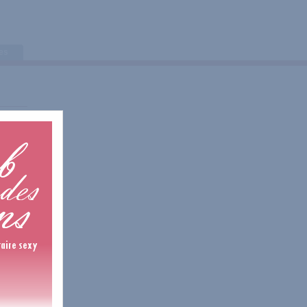
tes
is
is