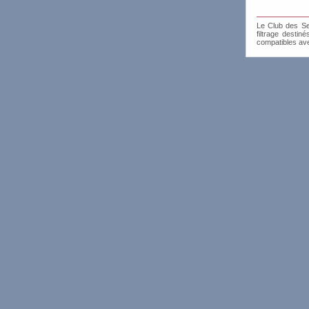
Le Club des Sen
filtrage destin
compatibles av