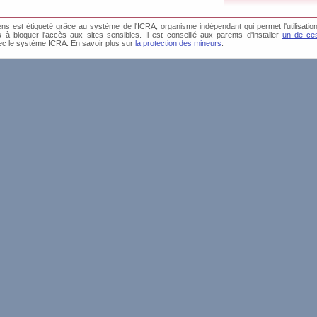
s est étiqueté grâce au système de l'ICRA, organisme indépendant qui permet l'utilisation
és à bloquer l'accès aux sites sensibles. Il est conseillé aux parents d'installer
un de ces
ec le système ICRA. En savoir plus sur
la protection des mineurs
.