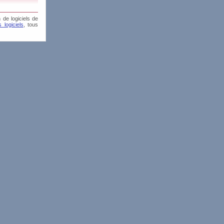
 de logiciels de
 logiciels
, tous