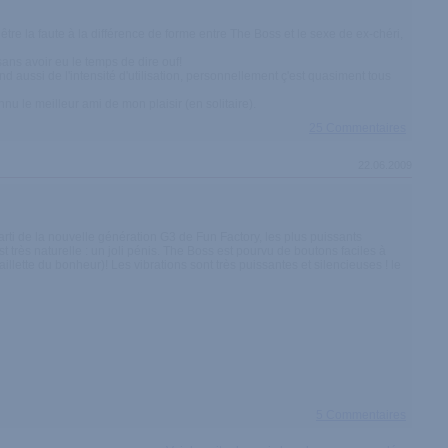
tre la faute à la différence de forme entre The Boss et le sexe de ex-chéri,
 sans avoir eu le temps de dire ouf!
d aussi de l'intensité d'utilisation, personnellement ç'est quasiment tous
nnu le meilleur ami de mon plaisir (en solitaire).
25 Commentaires
22.06.2009
parti de la nouvelle génération G3 de Fun Factory, les plus puissants
t très naturelle : un joli pénis. The Boss est pourvu de boutons faciles à
aillette du bonheur)! Les vibrations sont très puissantes et silencieuses ! le
5 Commentaires