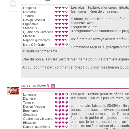
Les plus :
Texture, silencieux, vibrat
Longueur
les moins :
Rien de chez rien,
Diamètre
Texture
D'abord, faisons le tour de la "bête":
Design / Aspect
Diamètre: 4cm
Ergonomie
Longueur: 21 cm
Silencieux
8 programmes de vibrations et 3 prog
Qualité des vibrations
Efficacité
Voilà premier sextoys acheté après un
Rapport qualité/prix
Note Générale
Commande reçu et là, précipitamment o
et seulement madame.
Que du bon allez-y les yeux fermer même pour une première expéri
Ah oui pour ma part, commander chez lilou plaisir, très bon en tout po
par sensualover
15
Les plus :
Texture peau de pêche, vib
Longueur
les moins :
j'en vois pas vraiment , p
Diamètre
Texture
commentaire laisser le 05/05/le littl
Design / Aspect
beaucoup lu tous les divers comment
Ergonomie
une souplesse permettant de l'incurver 
Silencieux
façon de le guider et la jouissance no
Qualité des vibrations
crois que je ne me serais jamais arr
Efficacité
temps de me familiariser et voir combi
Rapport qualité/prix