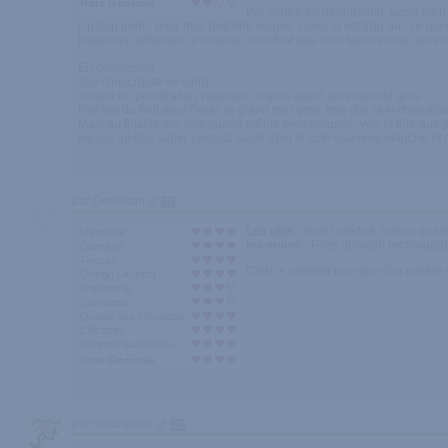
Note Générale
Par contre en pénétration, aussi bien 
Un bon gode, pour moi, doit être souple. Celui là est trop dur, ce qu
beaucoup absorber la mouille, n'en font pas mon favoris pour la pénétra
En conclusion :
Top choucroute en vibro
correct en pénétration vaginale, le gros gland est vraiment gros.
Pas top du tout pour l'anal, le gland trop gros, trop dur, la texture abso
Mais au final je me suis quand même bien amusée, voir la tête que je f
Ha oui un truc super sympaz aussi c'est le cote vraiment etanche et q
par Gerberan
11
Les plus :
Beau produit, bonne qualité,
Longueur
les moins :
Piles duracell rechargea
Diamètre
Texture
C'est le premier toys que l'on achète 
Design / Aspect
Ergonomie
Silencieux
Qualité des vibrations
Efficacité
Rapport qualité/prix
Note Générale
par roadrunner
22