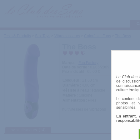
C
Tests & Produits
>
Sex Toys
>
Vibromasseurs
>
Colorés et Funs
>
The Boss
The Boss
Marque
:
Fun Factory
Date de sortie
: 01/05/2009
Prix indicatif
: 65.00 €
Le Club des 
Longueur
: 21.60 cm
de discussion
Diamètre
: 4.00 cm
connaissances 
culture érotiq
Résiste à l'eau
: étanche
Matière
: Silicone
Le contenu de
Alimentation
: Piles
photos et v
sensibilités.
huit vitesses de vibrations
En entrant, 
responsabilit
avis utilisateurs
(14)