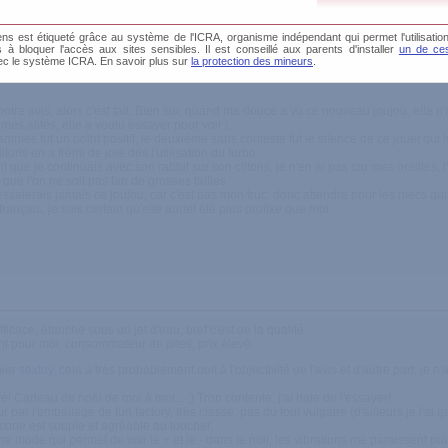
s est étiqueté grâce au système de l'ICRA, organisme indépendant qui permet l'utilisation
és à bloquer l'accès aux sites sensibles. Il est conseillé aux parents d'installer
un de ces
ec le système ICRA. En savoir plus sur
la protection des mineurs
.
préciable, l'efficacité de ses vibrations, sa texture, enfin tout
tre avis, alors c'est fait. Bien sur, quand ma douce a vu ce nouveau joujou, elle n
es alités, elle a voulu essayer pour voir !.
ogrammes fut un point positif, le deuxième sans conteste fut le silence de ce jouet q
toris en a frémi de joie dés l'utilisation du turbo.
ue je continuais avec son rabbit sur son clitoris, je n'en ai pas cru mes oreilles, l'e
que l'on ne soit pas fan de grosses tailles.
essaierais jamais ce joujou, car c'est pas mon truc. donc attendre pour les mecs qui
français, je suis certain qu'elle aurait été plus prolixe que moi.
ficace, étanche sous un jet d'eau, bref c'est de la qualité.
t pour moi, consommateur de piles, prix élevé.
mier
sextoy
, cela a très probablement nuit à l'objectivité de l'avis et d'autre part, je
vé! Cadeau de noël de moi à moi... ;) Trop contente, j'ai hate de l'essayer!
 par l'emballage de fun factory, très classe, pas du tout vulgaire (d'ailleurs je l'ai
ilicone est souple et agréable au toucher.
 diode qui permet de voir le + et le - dans le noir, les vibrations me paraissent pu