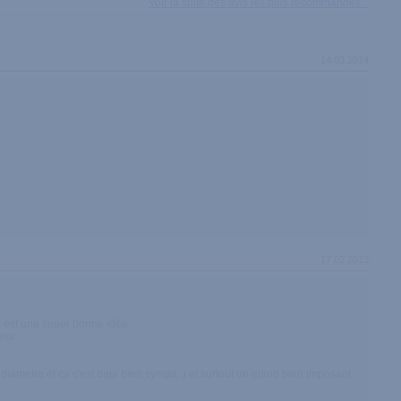
Voir la suite des avis les plus recommandés...
14.03.2014
17.02.2013
de est une super bonne idée.
eur.
diametre et ca c'est deja bien sympa :) et surtout un gland bien imposant