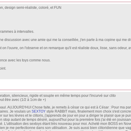
ion, design semi-réaliste, coloré, et FUN
rammes à intervalles.
e discussion avec une amie qui me la conseillée, j'en parle à ma copine qui me dit
n l'ouvre, on l'observe et on remarque qu'il est réaliste doux, lisse, sans odeur,
ence avec les toys comme nous.
int.
ration, silencieux, rigide et souple en même temps pour l'incurvé sur clito
eut être avec (1/2 à 1cm de +)
e paul. AUJOURD'HUI Chose faite, je remets à césar ce qui est à César : Pour ma part
aires. Je voulais un
SEXTOY
style RABBIT mais, finalement mon choix s'est conc
sur les lèvres et le clitoris, j'apprends de jour en jour a diriger le plaisir que je p
n stop autant de temps désiré, aujourd'hui pour la première fois j'ai été en jouissa
êté. L'utilisation des sextoys étant très nouveau pour moi. Acheté mon BOSS en No
en je me perfectionne dans son utilisation. Je suis aussi bien clitoridienne que vagi