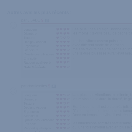
Autres avis les plus récents :
par LISADE
25
Les plus :
beau disign , bonne longue
Longueur
les moins :
texture peau de peche pa
Diamètre
Texture
tres bon vibromasseur puissant
Design / Aspect
avec différent mode de vibration
Ergonomie
mais sa texture peau de peche en f
Silencieux
une texture plus lisse aurait était mie
Qualité des vibrations
t
Efficacité
Rapport qualité/prix
Note Générale
par charliefolies
46
Les plus :
les vibrations excellente, 
Longueur
les moins :
la texture, la dureté, le 
Diamètre
Texture
Esthétiquement il est plutôt très joli
Design / Aspect
D'ailleurs pour continuer sur ce fameux
Ergonomie
Donc en temps que vibro il est très t
Silencieux
Qualité des vibrations
les dimensions sont très satsfaisante
Efficacité
qui une fois introduit avec en plus le
Rapport qualité/prix