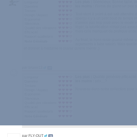
Les plus :
Silencieux, Bonne taille, d
Longueur
les moins :
Forme du gland un peu pr
Diamètre
Texture
Tout vient à point à qui sait attendre 
Design / Aspect
aperçu il y a un petit bout de temps e
Ergonomie
n'avons pas trop joué avec le mode vib
Silencieux
léger, la lubrification n'était pas a
Qualité des vibrations
mais cela manquait de pratique et de
Efficacité
Rapport qualité/prix
Au final, le boss reste quand même un b
Note Générale
arguments à faire valoir). Mais quelles
et donner à madame le plaisir qu'elle mérite ;)
par bruno13
80
Les plus :
Qualité générale,efficacité..
Longueur
les moins :
prix....?
Diamètre
Texture
Nouveau dans notre collection pour le ba
Design / Aspect
Ergonomie
Silencieux
Qualité des vibrations
Efficacité
Rapport qualité/prix
Note Générale
par FLY-OUT
16