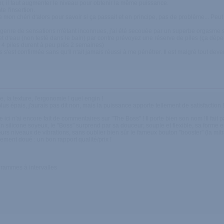
, il faut augmenter le niveau pour obtenir la même puissance.
te l'insertion.
on chéri d'alors pour savoir si ça passait et en principe, pas de problème... Peut ê
fice: ce genre de sensations m'étant inconnues, j'ai été secouée par un superbe orgasme
jet d'eau (non testé dans le bain) par contre prévoyez une réserve de piles (ça dépen
s 4 piles durent à peu près 2 semaines)
s s'est confirmée sans qu'il n'ait jamais réussi à me pénétrer. Il est malgré tout deve
e, la texture, l'ergonomie ! quel engin !
t plus épais, j'aurais pas dit non, mais la puissance apporte tellement de satisfaction !
ci n'ai encore fait de commentaires sur "The Boss" ! Il porte bien son nom !Il fait 
 silicone soyeux, le "Boss" surprend par sa douceur; souple et flexible, sa forme es
ieurs niveaux de vibrations, sans oublier bien sûr le fameux bouton "booster" (la mitr
llement doué : un bon rapport qualité/prix !
grammes à intervalles