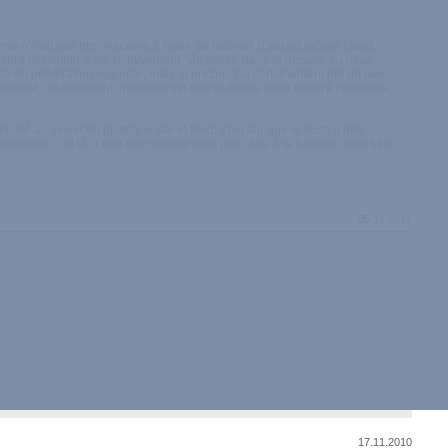
'était pas trop réticente à l'idée de l'utiliser, d'autant qu'elle l'avait
mière utilisation a été relativement "simpliste" dans la mesure ou nous
lisé en pénétration vaginale, mais là encore, j'ai certainement été un peu
 par moment. Globalement, madame est quand même allée jusqu'à l'orgasme,
omparé au velvet en plastique dur et froid, c'est sur que le boss a des
lui-même... et là, il faut que je progresse pour être à la hauteur de la bête
05.11.2011
17.11.2010