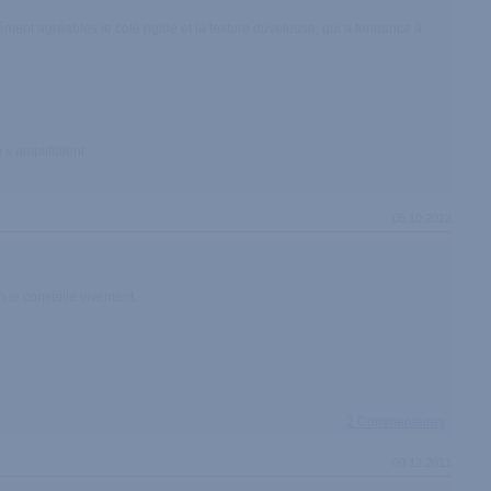
cément agréables le coté rigide et la texture duveteuse, qui a tendance à
 s amplifiaient
05.10.2012
on le conseille vivement.
2 Commentaires
09.12.2011