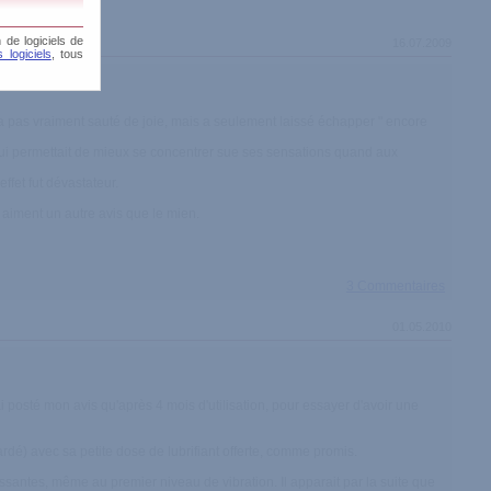
 de logiciels de
16.07.2009
 logiciels
, tous
'a pas vraiment sauté de joie, mais a seulement laissé échapper " encore
ui lui permettait de mieux se concentrer sue ses sensations quand aux
ffet fut dévastateur.
 aiment un autre avis que le mien.
3 Commentaires
01.05.2010
 n'ai posté mon avis qu'après 4 mois d'utilisation, pour essayer d'avoir une
 gardé) avec sa petite dose de lubrifiant offerte, comme promis.
issantes, même au premier niveau de vibration. Il apparait par la suite que