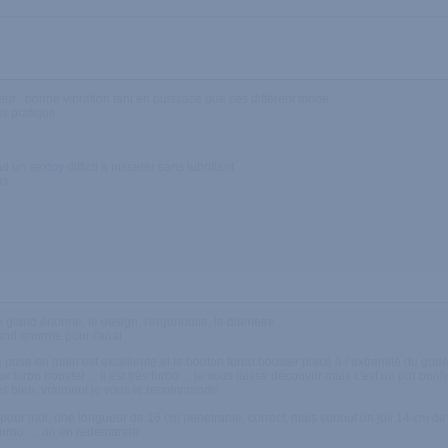
ur , bonne vibration tant en puissace que ces différent mode
s pratique
ond un
sextoy
difficil a insserer sans lubrifiant
ux
le gland énorme, le design, l'ergonomie, le diametre
gland enorme pour l'anal
, la prise en main est excellente et le bouton turbo booster placé à l’extrémité du go
 turbo booster ... il est très turbo ... je vous laisse découvrir mais c'est un pur bonh
rès bien, vraiment je vous le recommande.
 pour moi, une longueur de 16 cm penetrante, correct, mais surtout un joli 14 cm de 
 turbo .... on en redemande