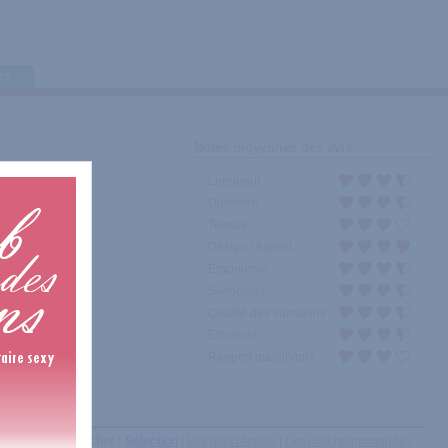
tes
Notes moyennes des avis
Longueur
Diamètre
Texture
Design / Aspect
Ergonomie
Silencieux
Qualité des vibrations
Efficacité
Rapport qualité/prix
Afficher :
Sélection
|
Les plus récents
|
Les plus recommandés