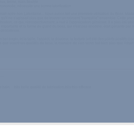
oux, ferme, mais flexible
ononcée, nécessite une bonne lubrification
disait notre bon Lafontaine... Nous avons fait une première utilisation du Boss. Madame n
t qu'il ne s'agissait plus que de trouver un moment "tranquille" ensemble. Cette pre
ration, ce qui, rétrospectivement, a nuit à l'appréciation générale. Il a plus été uti
ssez importante et la forme du gland du boss, qui n'est pas anodine, était gênante
 délicatesse.
el engin, et la taille, l'aspect, la douceur, la texture ont été des points positifs (c
 que soient les qualités du boss, la manière de s'en servir fait bien plus que l'objet 
...
in.....très belle qualité de fabrication,très très efficace......