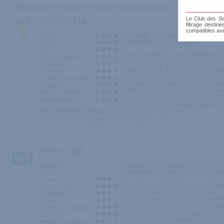
Sélection des avis les plus recommandés :
Le Club des Sen
par silkeman
31
filtrage destin
compatibles av
Les plus :
Sa discrétion, un silence ap
Longueur
les moins :
Aucun à ce jour
Diamètre
Texture
J'avais promis que nous donnerions no
Design / Aspect
un ? " mais curieuse, dés que nous fûm
Ergonomie
Déjà, la facilité d'utilisation des pr
Silencieux
vibrations, elle m'a avouée que son cli
Qualité des vibrations
Quand elle s'est pénétré avec pendant q
Efficacité
Donc, "magique " ce joujou, pour peu 
Rapport qualité/prix
Quand à moi, je n'ai pas essayé et n'
Note Générale
Si ma douce savait parler et écrire le 
Donc Mesdames, essayez ce Boss, et parlez-en nous.
Dans tous les cas c'est un excellent vibro.
par Anayla
122
Les plus :
Beau produit, silencieux, ef
Longueur
les moins :
Diametre un peu importan
Diamètre
Texture
Notez que: d'une part, c'est mon pre
Design / Aspect
vision du produit sur le long terme.
Ergonomie
Ca y est! Mon premier
sextoy
est arri
Silencieux
L'objet de mes désirs est mis en valeur
Qualité des vibrations
Avec les piles, l'objet est lourd. La s
Efficacité
Passons aux choses sérieuses: il a une
Rapport qualité/prix