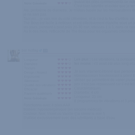
quand les piles commencentà se vider
Note Générale
C'est bien lubrifée et exitée que je ten
Aie, problème de diametre. Je m'étais basée sur les mensurations de m
je ne sais pas.
Tant pis... je vais voir du coté clitoridien, et là c'est le feu d'arti
The Boss est facile à nettoyer, et est effectivement étanche sous un 
les jours, pendant à peut près 20-30 min, vitesses 1 à 3, dans ce ca
Au fil des mois, l'efficacité de The Boss pour les orgasmes clitoridien
par hotfag
53
Les plus :
Les vibrations, la puissanc
Longueur
les moins :
s'il avait été plus long e
Diamètre
Texture
Je suis vraiment étonné que personne i
Design / Aspect
vibromasseurs fonctionnant à piles! En
Ergonomie
utiliser qui permettent de varier plus
Silencieux
prix n'est pas repoussant car il est te
Qualité des vibrations
Caractéristiques
Efficacité
Diamètre: 4 cm
Rapport qualité/prix
Longueur: 21 cm
Note Générale
8 programmes de vibrations et 3 pro
Fonctionne avec 4 piles AAA
Matière: hypoallergénique (en silicone médical)
Couleur: Noir, Violet ou Vanille (j'ai choisi le noir !)
S'utilise exclusivement avec des lubrifiants à base d'eau