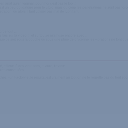
en anal qu'en vaginal, pour moi c'est pas le top :(
i est un peu obligatoire pour le vibro, mais du coup les pénétrations ne sont pas for
tion, ou alors il faut utiliser pas mal de lubrifiant.
rbe tout ...
ais sur la video :), et surtout je m'amuse encore avec ...
ue ce soit sous la douche ou sous une pluie de glycerine les vibrations ne font que
 efficacité des vibrations, texture, flexible...
bles conseillées
chez Fun Factory et le résultat est vraiment au top. on ne le regrette pas du tout et 