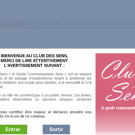
ategories
Marques
Top produits
Top Avis
Les Lis
BIENVENUE AU CLUB DES SENS,
MERCI DE LIRE ATTENTIVEMENT
L'AVERTISSEMENT SUIVANT :
Sens « le Guide Communautaire Sexy »
est un espace
s et de partage d’expériences visant à améliorer les
relatives aux jouets pour adultes, à la sexualité et à la
ue.
 ce site ne convient pas à un public mineur. Les textes,
idéos disponibles ici peuvent choquer certaines
vous certifiez être majeur et déclarez prendre vos
és vis-à-vis de ce contenu.
Entrer
Sortir