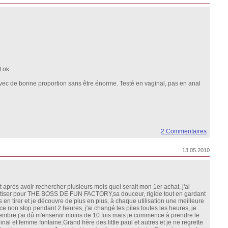
 ok.
 avec de bonne proportion sans être énorme. Testé en vaginal, pas en anal
2 Commentaires
13.05.2010
 après avoir rechercher plusieurs mois quel serait mon 1er achat, j'ai
retiser pour THE BOSS DE FUN FACTORY,sa douceur, rigide tout en gardant
uis en tirer et je découvre de plus en plus, à chaque utilisation une meilleure
nce non stop pendant 2 heures, j'ai changé les piles toutes les heures, je
vembre j'ai dû m'enservir moins de 10 fois mais je commence à prendre le
nal et femme fontaine.Grand frère des little paul et autres et je ne regrette