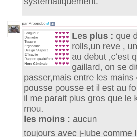
systématiquement.
par Mrbonobo
44
Les plus :
que d
Longueur
Diamètre
Texture
rolls,un reve , u
Ergonomie
Design / Aspect
au debut ,c'est q
Efficacité
Rapport qualité/prix
Note Générale
gaillard, on se d
passer,mais entre les mains 
pousse pousse et il est au fo
il me parait plus gros que le 
mou.
les moins :
aucun
toujours avec j-lube comme lub