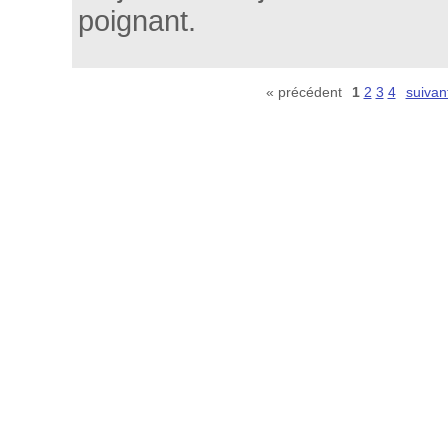
poignant.
« précédent
1
2
3
4
suivan