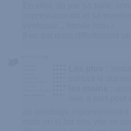
En effet, de par sa taille, so
impressionnant et sa matière
ventouse... bande mou !
Il en est donc difficilement uti
par lacluze
10
Les plus :
textu
Longueur
Diamètre
Texture
surtout le diame
Ergonomie
Design / Aspect
les moins :
auc
Efficacité
Rapport qualité/prix
Note Générale
avis a part peut 
au debalage impressionnant
mais on si fait tres vite en u