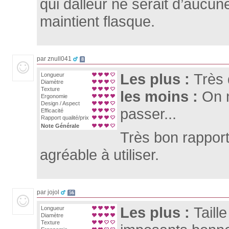
qui dalleur ne serait d’aucune
maintient flasque.
par znull041
8
Les plus :
Très 
Longueur
Diamètre
Texture
les moins :
On 
Ergonomie
Design / Aspect
passer...
Efficacité
Rapport qualité/prix
Note Générale
Très bon rapport 
agréable à utiliser.
par jojol
56
Les plus :
Taill
Longueur
Diamètre
Texture