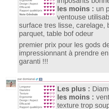
imposants bonne
Ergonomie
Design / Aspect
les moins :
un 
Efficacité
Rapport qualité/prix
Note Générale
ventouse utilisa
surface tres lisse, carelage, 
parquet, table bof odeur
premier prix pour les gods de 
impressionnant à prendre en 
garanti !!!
par domianal
11
Les plus :
Diam
Longueur
Diamètre
Texture
les moins :
vent
Ergonomie
Design / Aspect
texture trop sou
Efficacité
Rapport qualité/prix