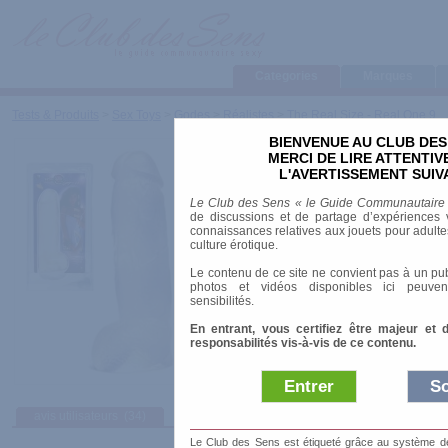
Categories
Marques
Tests & Produits
>
Sex Toys
>
Godes
>
Réalistes
>
The Real Size - Real One 9
BIENVENUE AU CLUB DES
The Real Size - Real 
MERCI DE LIRE ATTENTI
L'AVERTISSEMENT SUIV
Marque
:
Belgo Prism
Le Club des Sens « le Guide Communautaire
Prix indicatif
: 29.90 €
de discussions et de partage d’expériences v
connaissances relatives aux jouets pour adultes,
Longueur
: 23.00 cm
culture érotique.
Diamètre
: 6.00 cm
Le contenu de ce site ne convient pas à un pub
Matière
: Jelly
photos et vidéos disponibles ici peuven
Ventouse
: non
sensibilités.
En entrant, vous certifiez être majeur et 
responsabilités vis-à-vis de ce contenu.
Entrer
So
avis utilisateurs
(34)
Afficher :
Sélec
Le Club des Sens est étiqueté grâce au système de l