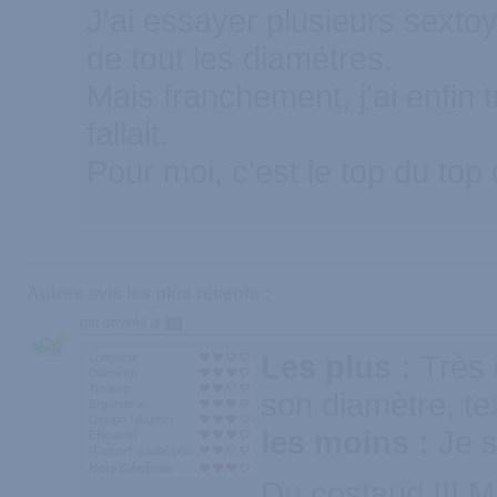
J'ai essayer plusieurs sexto
de tout les diamétres.
Mais franchement, j'ai enfin t
fallait.
Pour moi, c'est le top du top 
Autres avis les plus récents :
par onyx44
15
Les plus :
Très 
Longueur
Diamètre
Texture
son diamètre, te
Ergonomie
Design / Aspect
les moins :
Je s
Efficacité
Rapport qualité/prix
Note Générale
Du costaud !!! M