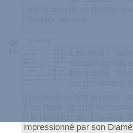
satisfaction de ce dire qu'on
dilatation Intense.
par Ecureuil
29
Les plus :
Taille
Longueur
Diamètre
Texture
veinure agréable
Ergonomie
Design / Aspect
les moins :
trop
Efficacité
Rapport qualité/prix
Note Générale
est totalement in
J’ai utilisé ce god en anal, sa
a ce stade de mon évolution,
A la réception du The Real Siz
impressionné par son Diamèt