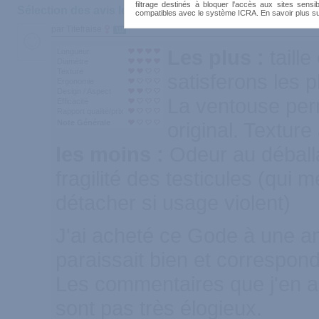
filtrage destinés à bloquer l'accès aux sites sensib
Sélection des avis les plus recommandés :
compatibles avec le système ICRA. En savoir plus s
par Titefraise
111
Les plus :
taill
Longueur
Diamètre
Texture
satisferons les 
Ergonomie
Design / Aspect
La ventouse per
Efficacité
Rapport qualité/prix
Note Générale
original. Texture
les moins :
Odeur au déballa
fragilité des testicules (qui
détacher si usage violent)
J'ai acheté ce Gode à une am
paraissait bien et corresponda
Les commentaires que j'en ai
sont pas très élogieux.