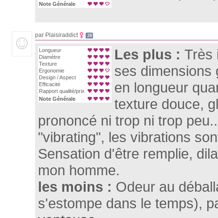
Note Générale
par Plaisiraddict
28
Les plus :
Très 
Longueur
Diamètre
Texture
ses dimensions 
Ergonomie
Design / Aspect
en longueur qua
Efficacité
Rapport qualité/prix
Note Générale
texture douce, g
prononcé ni trop ni trop peu.
"vibrating", les vibrations son
Sensation d'être remplie, dil
mon homme.
les moins :
Odeur au déball
s'estompe dans le temps), pa