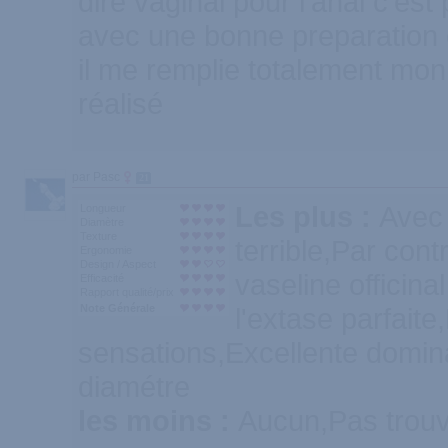
dire vaginal pour l'anal c'est
avec une bonne preparation c
il me remplie totalement mon
réalisé
par Pasc
21
Les plus :
Avec 
Longueur
Diamètre
Texture
terrible,Par cont
Ergonomie
Design / Aspect
vaseline officinal 
Efficacité
Rapport qualité/prix
Note Générale
l'extase parfait
sensations,Excellente domin
diamétre
les moins :
Aucun,Pas trou