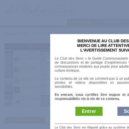
Categories
Marques
Tests & Produits
>
Sites Internet
>
Blogs et Sites érotiques
>
Cimetière des Blogs
BIENVENUE AU CLUB DES
I-tribu.com, la comm
MERCI DE LIRE ATTENTI
métrosexuelle
L'AVERTISSEMENT SUIV
Le Club des Sens « le Guide Communautaire
de discussions et de partage d’expériences v
connaissances relatives aux jouets pour adultes,
Thème
: Magazines
culture érotique.
Le contenu de ce site ne convient pas à un pub
photos et vidéos disponibles ici peuven
sensibilités.
En entrant, vous certifiez être majeur et 
responsabilités vis-à-vis de ce contenu.
Entrer
So
avis utilisateurs
(1)
Le Club des Sens est étiqueté grâce au système de l