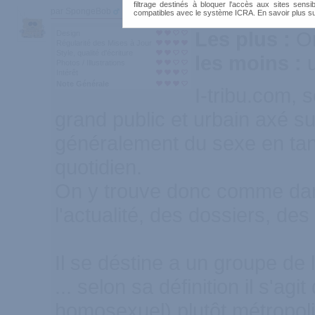
filtrage destinés à bloquer l'accès aux sites sensib
par SpongeBob
300
compatibles avec le système ICRA. En savoir plus s
Les plus :
Or
Design
Régularité des Mises à Jour
Style, qualité d'écriture
les moins :
Photos / Illustrations
Intérêt
Note Générale
I-tribu.com,
grand public et urbain axé su
généralement du sexe en tan
quotidien.
On y trouve donc comme dan
l'actualité, des dossiers, des 
Il se déstine a un groupe de l
... selon sa définition il s'a
homosexuel) plutôt métropoli