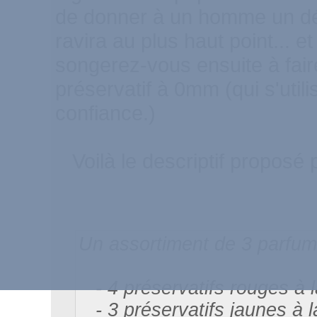
de donner à un homme un déli
ravira au plus haut point... et
songerez-vous ensuite à fai
préservatif à 0mm (qui s'util
confiance.)
Voilà le descriptif proposé p
Un assortiment de 3 parfum
- 4 préservatifs rouges à l
- 3 préservatifs jaunes à 