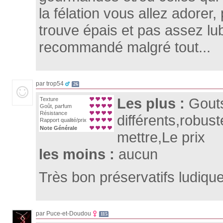
la félation vous allez adorer, 
trouve épais et pas assez lubr
recommandé malgré tout...
par trop54
26
Les plus :
Gout
Texture
Goût, parfum
Résistance
différents,robust
Rapport qualité/prix
Note Générale
mettre,Le prix
les moins :
aucun
Très bon préservatifs ludiques
par Puce-et-Doudou
115