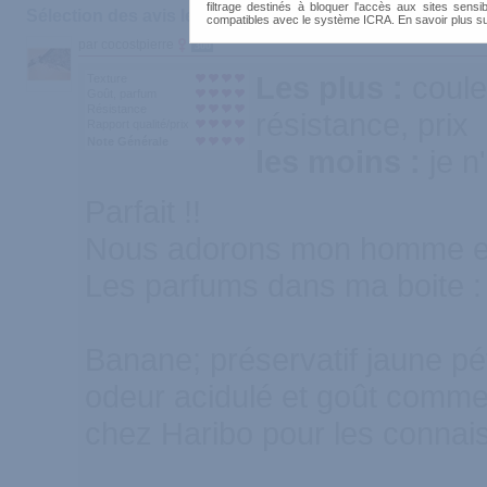
filtrage destinés à bloquer l'accès aux sites sensib
Sélection des avis les plus recommandés :
compatibles avec le système ICRA. En savoir plus s
par cocostpierre
300
Les plus :
coule
Texture
Goût, parfum
Résistance
résistance, prix
Rapport qualité/prix
Note Générale
les moins :
je n
Parfait !!
Nous adorons mon homme et 
Les parfums dans ma boite :
Banane; préservatif jaune pét
odeur acidulé et goût comme
chez Haribo pour les connai