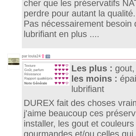
cher que les préservatifs 
perdre pour autant la qualité.
Pas nécessairement besoin d'
lubrifiant en plus ....
par loula24
53
Les plus :
gout,
Texture
Goût, parfum
Résistance
les moins :
épa
Rapport qualité/prix
Note Générale
lubrifiant
DUREX fait des choses vrai
j'aime beaucoup ces préservati
installer, les gout et couleurs
gourmandes et/ou celles qui 