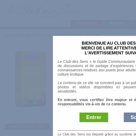
Categories
Marques
Tests & Produits
>
Gel et Hygiène
>
Préservatifs
>
Tropical
BIENVENUE AU CLUB DES
Tropical
MERCI DE LIRE ATTENTI
L'AVERTISSEMENT SUIV
Marque
:
Durex
Le Club des Sens « le Guide Communautaire
de discussions et de partage d’expériences v
Longueur
: 17.80 cm
connaissances relatives aux jouets pour adultes,
culture érotique.
Diamètre
: 5.20 cm
Matière
: Latex
Le contenu de ce site ne convient pas à un pub
Texture
: Lisse
photos et vidéos disponibles ici peuven
sensibilités.
En entrant, vous certifiez être majeur et 
responsabilités vis-à-vis de ce contenu.
Entrer
So
avis utilisateurs
(12)
Afficher :
Sélec
Le Club des Sens est étiqueté grâce au système de l