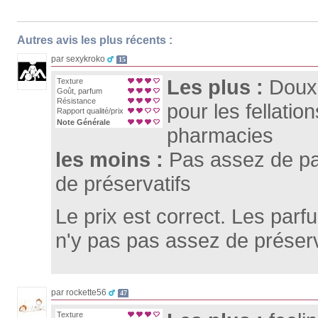
Autres avis les plus récents :
par sexykroko
15
Les plus :
Doux 
Texture
Goût, parfum
Résistance
pour les fellatio
Rapport qualité/prix
Note Générale
pharmacies
les moins :
Pas assez de p
de préservatifs
Le prix est correct. Les parfu
n'y pas pas assez de préserv
par rockette56
47
Texture