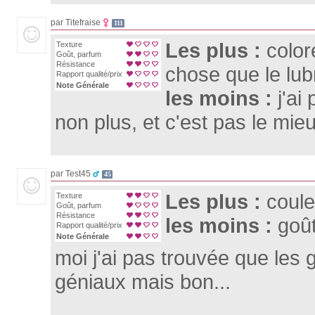
par Titefraise
111
Les plus :
color
Texture
Goût, parfum
Résistance
chose que le lubr
Rapport qualité/prix
Note Générale
les moins :
j'ai
non plus, et c'est pas le mieux
par Test45
45
Les plus :
coule
Texture
Goût, parfum
Résistance
les moins :
goû
Rapport qualité/prix
Note Générale
moi j'ai pas trouvée que les 
géniaux mais bon...