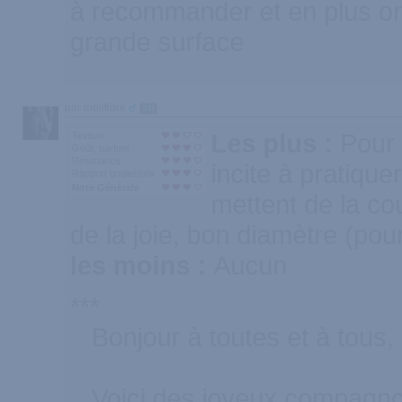
à recommander et en plus on
grande surface
par meliflore
511
Les plus :
Pour 
Texture
Goût, parfum
Résistance
incite à pratique
Rapport qualité/prix
Note Générale
mettent de la co
de la joie, bon diamètre (pou
les moins :
Aucun
***
Bonjour à toutes et à tous,
Voici des joyeux compagnon