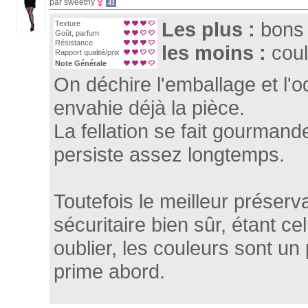
par sweethy
41
Les plus :
bons
Texture
Goût, parfum
Résistance
les moins :
coul
Rapport qualité/prix
Note Générale
On déchire l'emballage et l'od
envahie déjà la pièce.
La fellation se fait gourmande,
persiste assez longtemps.
Toutefois le meilleur préserva
sécuritaire bien sûr, étant cel
oublier, les couleurs sont u
prime abord.