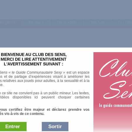
ategories
Marques
Top produits
Top Avis
Les Lis
BIENVENUE AU CLUB DES SENS,
MERCI DE LIRE ATTENTIVEMENT
L'AVERTISSEMENT SUIVANT :
Sens « le Guide Communautaire Sexy »
est un espace
s et de partage d’expériences visant à améliorer les
relatives aux jouets pour adultes, à la sexualité et à la
ue.
 ce site ne convient pas à un public mineur. Les textes,
idéos disponibles ici peuvent choquer certaines
vous certifiez être majeur et déclarez prendre vos
és vis-à-vis de ce contenu.
Entrer
Sortir
Afficher :
Sélection
|
Les plus 