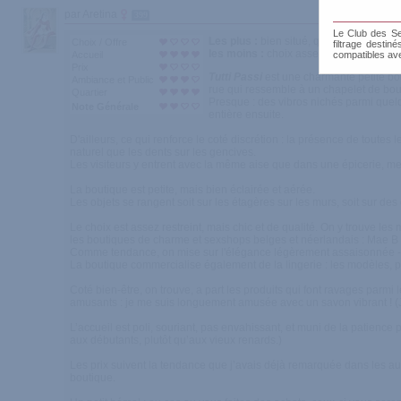
par Aretina
399
Le Club des Sen
Les plus :
bien situé, qualité du choix/o
Choix / Offre
filtrage destin
les moins :
choix assez réduit et conve
Accueil
compatibles av
Prix
Tutti Passi
est une charmante petite bo
Ambiance et Public
rue qui ressemble à un chapelet de bout
Quartier
Presque : des vibros nichés parmi quel
Note Générale
entière ensuite.
D'ailleurs, ce qui renforce le coté discrétion : la présence de toutes 
naturel que les dents sur les gencives.
Les visiteurs y entrent avec la même aise que dans une épicerie, me
La boutique est petite, mais bien éclairée et aérée.
Les objets se rangent soit sur les étagères sur les murs, soit sur des
Le choix est assez restreint, mais chic et de qualité. On y trouve
les boutiques de charme et sexshops belges et néerlandais : Mae B 
Comme tendance, on mise sur l'élégance légèrement assaisonnée - ma
La boutique commercialise également de la lingerie : les modèles, pa
Coté bien-être, on trouve, a part les produits qui font ravages parm
amusants : je me suis longuement amusée avec un savon vibrant ! (
L’accueil est poli, souriant, pas envahissant, et muni de la patie
aux débutants, plutôt qu’aux vieux renards.)
Les prix suivent la tendance que j’avais déjà remarquée dans les aut
boutique.