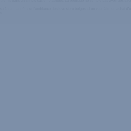
ont remis dans un simple sac en plastique. La boutique ne semble pas avoir des sac
se faire une idée sur l’ambiance des love store belges, si on veut faire un achat d’
s.