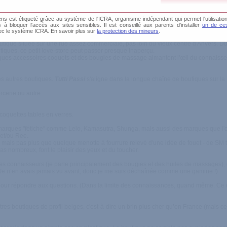
s est étiqueté grâce au système de l'ICRA, organisme indépendant qui permet l'utilisation
ffre, accueil très sympa
és à bloquer l'accès aux sites sensibles. Il est conseillé aux parents d'installer
un de ces
ntionnel
ec le système ICRA. En savoir plus sur
la protection des mineurs
.
utique située sur une rue assez commerciale, pas loin du vieux centre d'Anvers. 
iques, ce petit love-store peut passer presque inaperçu.
ques accessoires coquets et des bougies de massage aimantent l'œil du connaisse
les autres boutiques.
Tutti Passi
s'aligne dans la longue chaîne de boutiques sur l
rcerie ou autre.
 coquettes tables en verres.
 les marques "fétiche" comme Lelo, Kamasutra, Shunga, mais aussi des marques que 
et/ou Ree.
is pas plus que quelque menotte à fourrure relevé d'une idée de fouet - de SM trè
s nombreux, font le plaisir des yeux et du toucher.
i les connaisseurs (je parle principalement des bougies et des huiles de massages),
Je n’en avais jamais vu avant, donc je me suis déchaînée comme une gamine !)
nce pour répondre aux questions. (Dans la limite des connaissances, quand même. C
res boutiques de profil belges, c'est-à-dire un brin plus cher qu’en France (mais c