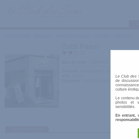
C
Tests & Produits
>
Boutiques
>
Magasins physiques
>
Belgique
>
Tutti Passi
Tutti Passi
Date de sortie
: 01/04/2005
Adresse
: Hoogstraat 57, 2000 Anvers
Ville
: Anvers
Le Club des 
de discussion
Téléphone
: +32 03/234.36.00
connaissances 
culture érotiq
Le contenu de
photos et v
sensibilités.
En entrant, 
responsabilit
avis utilisateurs
(1)