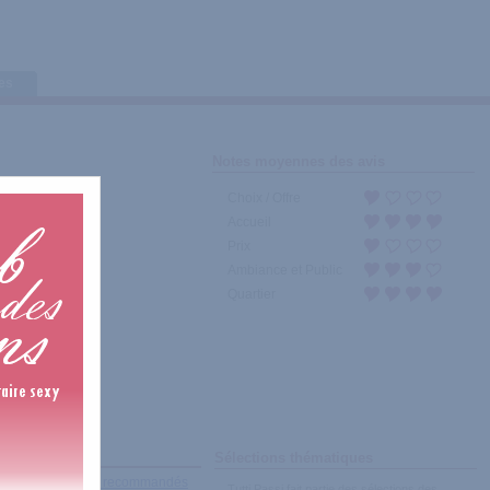
tes
Notes moyennes des avis
Choix / Offre
Accueil
Prix
Ambiance et Public
Quartier
Sélections thématiques
récents
|
Les plus recommandés
Tutti Passi fait partie des sélections des