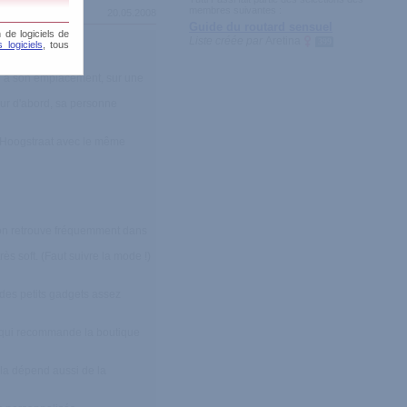
membres suivantes :
20.05.2008
Guide du routard sensuel
 de logiciels de
Liste créée par
Aretina
399
 logiciels
, tous
Du à son emplacement, sur une
ur d'abord, sa personne
a Hoogstraat avec le même
l'on retrouve fréquemment dans
s soft. (Faut suivre la mode !)
 des petits gadgets assez
e qui recommande la boutique
ela dépend aussi de la