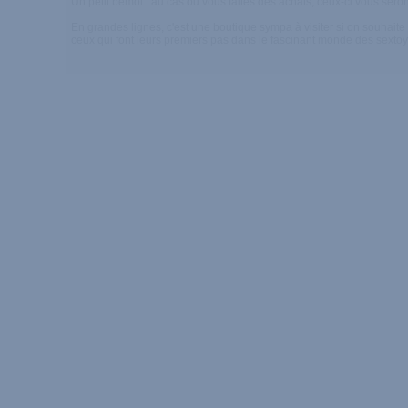
Un petit bémol : au cas ou vous faites des achats, ceux-ci vous ser
En grandes lignes, c'est une boutique sympa à visiter si on souhaite 
ceux qui font leurs premiers pas dans le fascinant monde des sextoy