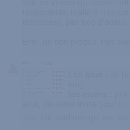
voit les veines qui ressortent
respectable, matière très c
testicules), pas trop d'odeur.
Bref, un bon produit, très bi
par sexaddict
137
Les plus :
de bo
Design / Aspect
Ergonomie
Maintien
long
Solidité
Rapport qualité/prix
les moins :
prix
Note Générale
anal, diamètre limite pour u
Test fait madame qui me pén