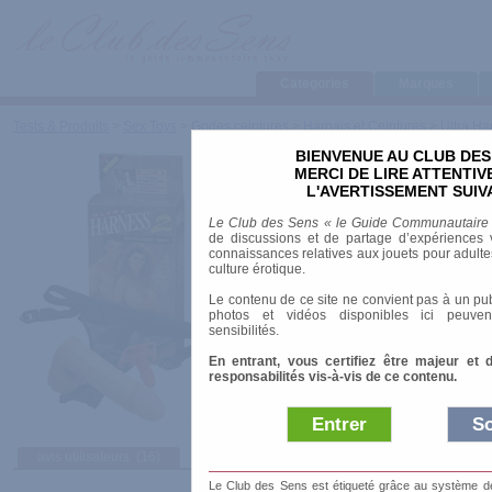
Categories
Marques
Tests & Produits
>
Sex Toys
>
Godes ceintures
>
Harnais et Ceintures
>
Ultra Har
BIENVENUE AU CLUB DES
Ultra Harness 2 - Set 
MERCI DE LIRE ATTENTI
Realistic
L'AVERTISSEMENT SUIV
Le Club des Sens « le Guide Communautaire
de discussions et de partage d’expériences v
Marque
:
Doc Johnson
connaissances relatives aux jouets pour adultes,
Prix indicatif
: 109.00 €
culture érotique.
Longueur
: 16.00 cm
Le contenu de ce site ne convient pas à un pub
Diamètre
: 4.20 cm
photos et vidéos disponibles ici peuven
Vibrant
: non
sensibilités.
Système d'attache
: Vac-U-Lock
En entrant, vous certifiez être majeur et 
Ceinture ajustable
: Sangle réglable
responsabilités vis-à-vis de ce contenu.
Matière
: Latex
Entrer
So
avis utilisateurs
(16)
Le Club des Sens est étiqueté grâce au système de l