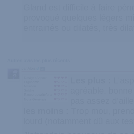
Gland est difficile à faire pé
provoqué quelques légers mi
entrainés ou dilatés, très dil
Autres avis les plus récents :
par Alois
24
Les plus :
L'asp
Design / Aspect
Ergonomie
Maintien
agréable, bonne t
Solidité
Rapport qualité/prix
pas assez d'aille
Note Générale
les moins :
Trop mou, prend
lourd (notamment dû aux testi