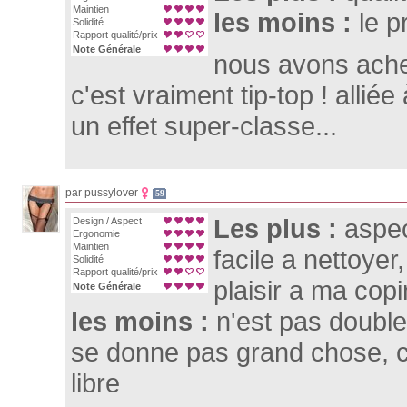
Maintien
les moins :
le p
Solidité
Rapport qualité/prix
Note Générale
nous avons achet
c'est vraiment tip-top ! allié
un effet super-classe...
par pussylover
59
Les plus :
aspec
Design / Aspect
Ergonomie
Maintien
facile a nettoye
Solidité
Rapport qualité/prix
plaisir a ma copi
Note Générale
les moins :
n'est pas double
se donne pas grand chose, ce
libre