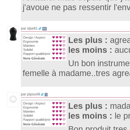
j'avoue ne pas ressentir l'envi
par slpe81
65
Les plus :
agrea
Design / Aspect
Ergonomie
Maintien
les moins :
auc
Solidité
Rapport qualité/prix
Note Générale
Un bon instrume
femelle à madame..tres agrea
par pipou49
5
Les plus :
madam
Design / Aspect
Ergonomie
Maintien
les moins :
le p
Solidité
Rapport qualité/prix
Note Générale
Bon produit tres