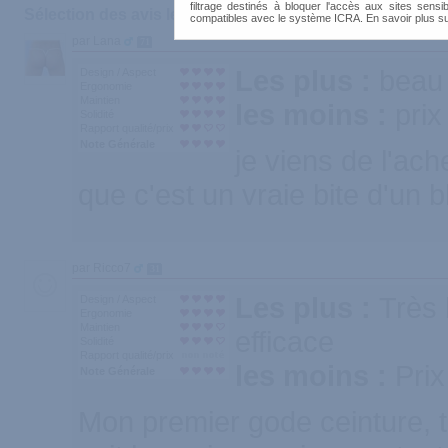
filtrage destinés à bloquer l'accès aux sites sensib
Sélection des avis les plus recommandés :
compatibles avec le système ICRA. En savoir plus s
par Lana
71
Les plus :
beau 
Design / Aspect
Ergonomie
Maintien
les moins :
prix
Solidité
Rapport qualité/prix
Note Générale
je viens de l'ach
que c'est un vraie bite d'un b
par Ricco7
31
Les plus :
Très 
Design / Aspect
Ergonomie
Maintien
efficace
Solidité
Rapport qualité/prix
les moins :
Prix
Note Générale
Mon premier gode ceinture, tr