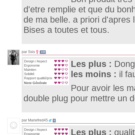
d'etre remplie et que du bon
de ma belle. a priori d'apres
Bises a toutes et tous.
par Ssis
339
Les plus :
Dong
Design / Aspect
Ergonomie
Maintien
les moins :
il f
Solidité
Rapport qualité/prix
Note Générale
Pour avoir les m
double plug pour mettre un d
par Mariefred45
6
Les plus :
quali
Design / Aspect
Ergonomie