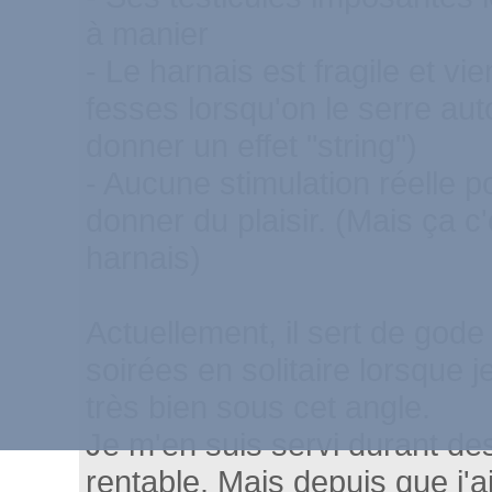
à manier
- Le harnais est fragile et v
fesses lorsqu'on le serre aut
donner un effet "string")
- Aucune stimulation réelle pou
donner du plaisir. (Mais ça c
harnais)
Actuellement, il sert de god
soirées en solitaire lorsque j
très bien sous cet angle.
Je m'en suis servi durant des
rentable. Mais depuis que j'ai