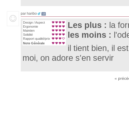
par haribo
13
Les plus :
la fo
Design / Aspect
Ergonomie
Maintien
les moins :
l'od
Solidité
Rapport qualité/prix
Note Générale
il tient bien, il
moi, on adore s'en servir
« précé