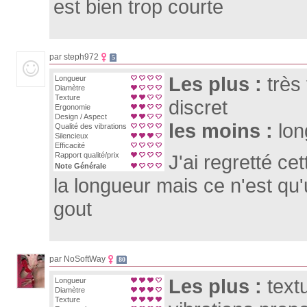
est bien trop courte
par steph972
5
Les plus :
très
Longueur
Diamètre
Texture
discret
Ergonomie
Design / Aspect
les moins :
lon
Qualité des vibrations
Silencieux
Efficacité
Rapport qualité/prix
J'ai regretté c
Note Générale
la longueur mais ce n'est qu
gout
par NoSoftWay
80
Les plus :
text
Longueur
Diamètre
Texture