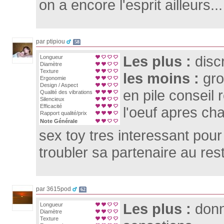
on a encore l'esprit ailleurs...
par ptipiou
58
Les plus :
disc
Longueur
Diamètre
Texture
les moins :
gr
Ergonomie
Design / Aspect
en pile conseil r
Qualité des vibrations
Silencieux
Efficacité
l'oeuf apres c
Rapport qualité/prix
Note Générale
sex toy tres interessant pour
troubler sa partenaire au res
par 3615pod
62
Les plus :
don
Longueur
Diamètre
Texture