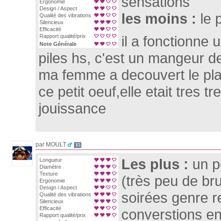
sensations
Ergonomie
Design / Aspect
les moins :
le 
Qualité des vibrations
Silencieux
Efficacité
Rapport qualité/prix
il a fonctionne u
Note Générale
piles hs, c'est un mangeur de
ma femme a decouvert le plais
ce petit oeuf,elle etait tres t
jouissance
par MOULT
15
Les plus :
un p
Longueur
Diamètre
Texture
(très peu de br
Ergonomie
Design / Aspect
soirées genre r
Qualité des vibrations
Silencieux
Efficacité
converstions en
Rapport qualité/prix