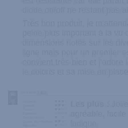
est résistante car elle paraît 
diode on/off ne restant pas a
Très bon produit, je m'attend
peine plus important à la vu
dimensions notés sur les di
ligne mais pour un premier e
convient très bien et j'adore 
le coloris et sa mise en place
par Claire
300
Les plus :
Joli
Longueur
Diamètre
Texture
agréable, facile
Ergonomie
Design / Aspect
ludique.
Qualité des vibrations
Silencieux