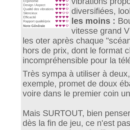
vibrations pro
Ergonomie
Design / Aspect
diversifiées, lo
Qualité des vibrations
Silencieux
Efficacité
les moins :
Bou
Rapport qualité/prix
Note Générale
vitesse grand V
les oter après chaque "scéan
hors de prix, dont le format c
incompréhensible pour la t
Très sympa à utiliser à deux,
exemple, promet de doux éba
voire dans le premier coin un
Mais SURTOUT, bien penser à
dès la fin de jeu, ce n'est pa