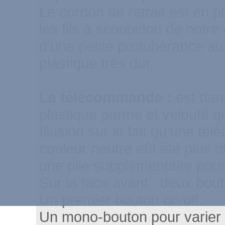
Le cordon de retrait est en pl
les fils à scoubidou de notre 
d'une petite protubérance au
plastique très dur.
La télécommande :
est da
plastique parme et velouté qu
Illusion sur le fait qu'une t
couleur neutre eût été plus dis
une pile supplémentaire pour
Sur la face avant : deux bou
Un premier bouton on/off.
Un mono-bouton pour varier 