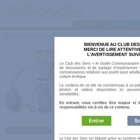
Categories
Marques
Tests & Produits
>
Sex Toys
>
Vibromasseurs
>
Oeufs vibrants
>
UltraSeven Rem
BIENVENUE AU CLUB DES
UltraSeven Remote C
MERCI DE LIRE ATTENTI
L'AVERTISSEMENT SUIV
Marque
:
Seven Creations
Le Club des Sens « le Guide Communautaire
Prix indicatif
: 44.50 €
de discussions et de partage d’expériences v
connaissances relatives aux jouets pour adultes,
Longueur
: 5.00 cm
culture érotique.
Diamètre
: 3.50 cm
Le contenu de ce site ne convient pas à un pub
Télécommande
: Sans fil
photos et vidéos disponibles ici peuven
Alimentation
: Piles bouton
sensibilités.
Résiste à l'eau
: éclaboussures
En entrant, vous certifiez être majeur et 
Oeuf vibrant à télécommande sans fil
responsabilités vis-à-vis de ce contenu.
Entrer
So
avis utilisateurs
(10)
Afficher :
Sélec
Le Club des Sens est étiqueté grâce au système de l