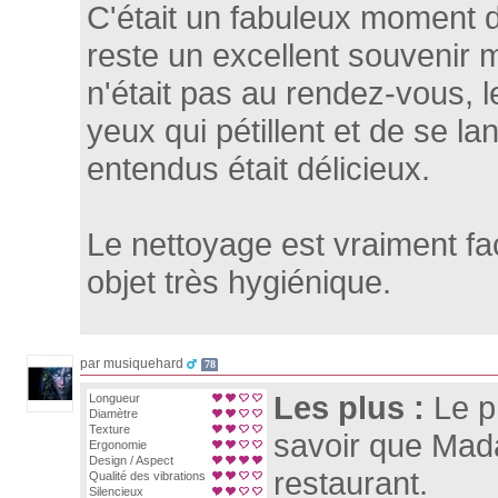
C'était un fabuleux moment d
reste un excellent souvenir m
n'était pas au rendez-vous, le
yeux qui pétillent et de se l
entendus était délicieux.
Le nettoyage est vraiment faci
objet très hygiénique.
par musiquehard
78
Les plus :
Le 
Longueur
Diamètre
Texture
savoir que Mad
Ergonomie
Design / Aspect
restaurant.
Qualité des vibrations
Silencieux