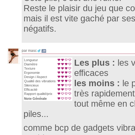
Reste le plaisir du jeu que c
mais il est vite gaché par s
négatifs.
par masc
20
Les plus :
les 
Longueur
Diamètre
Texture
efficaces
Ergonomie
Design / Aspect
les moins :
le 
Qualité des vibrations
Silencieux
Efficacité
très rapidemen
Rapport qualité/prix
Note Générale
tout même en c
piles...
comme bcp de gadgets vibra