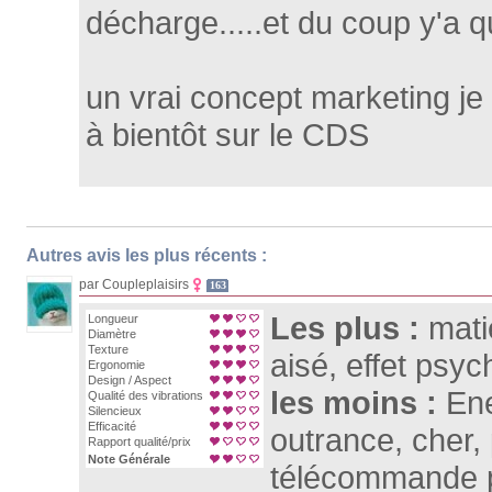
décharge.....et du coup y'a que
un vrai concept marketing je 
à bientôt sur le CDS
Autres avis les plus récents :
par Coupleplaisirs
163
Les plus :
mati
Longueur
Diamètre
Texture
aisé, effet psy
Ergonomie
Design / Aspect
les moins :
Ene
Qualité des vibrations
Silencieux
Efficacité
outrance, cher,
Rapport qualité/prix
Note Générale
télécommande 