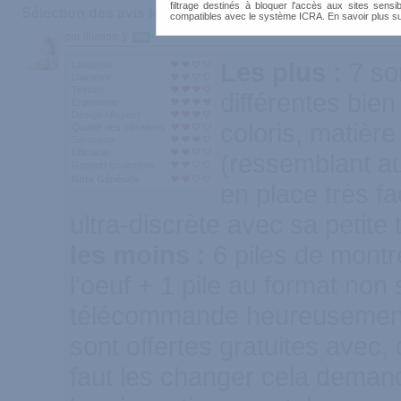
filtrage destinés à bloquer l'accès aux sites sensib
Sélection des avis les plus recommandés :
compatibles avec le système ICRA. En savoir plus s
par Illusion
300
Les plus :
7 so
Longueur
Diamètre
Texture
différentes bien 
Ergonomie
Design / Aspect
coloris, matière
Qualité des vibrations
Silencieux
Efficacité
(ressemblant au
Rapport qualité/prix
Note Générale
en place très f
ultra-discrète avec sa petite t
les moins :
6 piles de montr
l'oeuf + 1 pile au format non 
télécommande heureusement
sont offertes gratuites avec, c
faut les changer cela dema