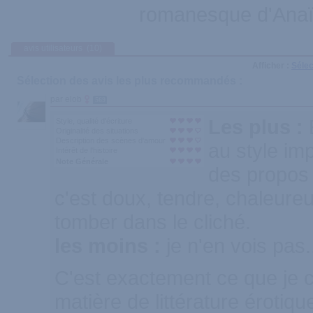
romanesque d'Anaï
avis utilisateurs
(10)
Afficher :
Sélec
Sélection des avis les plus recommandés :
par elob
569
Les plus :
Style, qualité d'écriture
Originalité des situations
Description des scènes d'amour
au style im
Intérêt de l'histoire
Note Générale
des propos 
c'est doux, tendre, chaleure
tomber dans le cliché.
les moins :
je n'en vois pas.
C'est exactement ce que je 
matière de littérature érotiqu