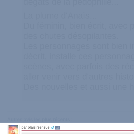
dégats de la pédophilie...
La plume d'Anaïs...
Du féminin, bien écrit, avec p
des chutes désopilantes.
Les personnages sont bien ins
décrit, installe ces personn
scènes, avec parfois des récit
aller venir vers d'autres histo
Des nouvelles et aussi une hi
Autres avis les plus récents :
par plaisirsensuel
14