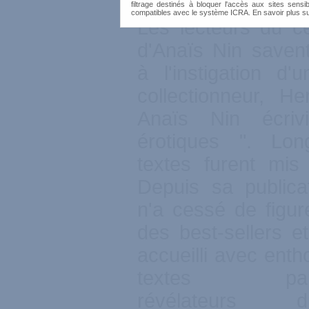
filtrage destinés à bloquer l'accès aux sites sensib
compatibles avec le système ICRA. En savoir plus s
Les lecteurs du cé
d'Anaïs Nin saven
à l'instigation d'
collectionneur, He
Anaïs Nin écriv
érotiques ". Lon
textes furent mis
Depuis sa publicat
n'a cessé de figure
des best-sellers et
accueilli avec ent
textes partic
révélateurs 