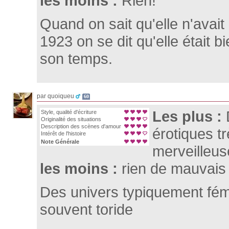
les moins :
Rien!
Quand on sait qu'elle n'avai
1923 on se dit qu'elle était 
son temps.
par quoiqueu
60
Les plus :
Style, qualité d'écriture
Originalité des situations
Description des scènes d'amour
érotiques tr
Intérêt de l'histoire
Note Générale
merveilleus
les moins :
rien de mauvais
Des univers typiquement fém
souvent toride