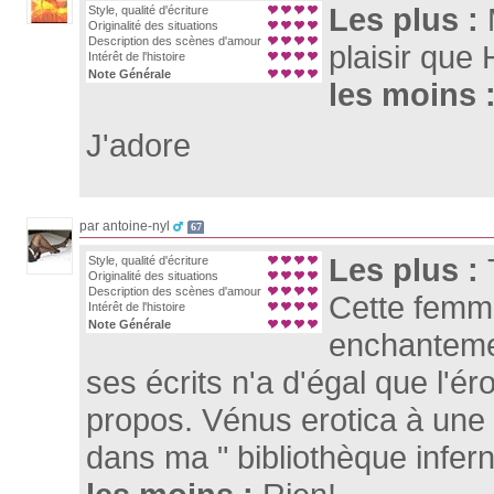
Les plus :
Style, qualité d'écriture
Originalité des situations
Description des scènes d'amour
plaisir que 
Intérêt de l'histoire
Note Générale
les moins 
J'adore
par antoine-nyl
67
Les plus :
Style, qualité d'écriture
Originalité des situations
Description des scènes d'amour
Cette femm
Intérêt de l'histoire
Note Générale
enchanteme
ses écrits n'a d'égal que l'é
propos. Vénus erotica à une 
dans ma " bibliothèque infern