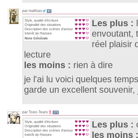
par mathias
87
Les plus :
Style, qualité d'écriture
Originalité des situations
Description des scènes d'amour
envoutant, t
Intérêt de l'histoire
Note Générale
réel plaisir
lecture
les moins :
rien à dire
je l'ai lu voici quelques temp
garde un excellent souvenir
par Toxic-Tears
273
Les plus :
Style, qualité d'écriture
Originalité des situations
Description des scènes d'amour
les moins 
Intérêt de l'histoire