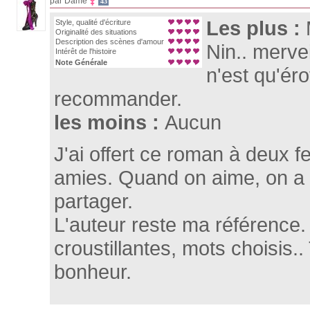
par Dame
43
Les plus :
Style, qualité d'écriture
Originalité des situations
Description des scènes d'amour
Nin.. merve
Intérêt de l'histoire
Note Générale
n'est qu'éro
recommander.
les moins :
Aucun
J'ai offert ce roman à deux
amies. Quand on aime, on a 
partager.
L'auteur reste ma référence
croustillantes, mots choisis..
bonheur.