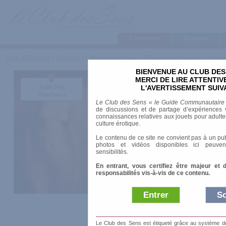
Categories
Marques
Tests & Produits
>
Librairie
>
Littérature érotique
>
Recueils de nouvelles
>
Vénu
BIENVENUE AU CLUB DES
Vénus éroti
MERCI DE LIRE ATTENTI
L'AVERTISSEMENT SUIV
Le Club des Sens « le Guide Communautaire
de discussions et de partage d’expériences v
connaissances relatives aux jouets pour adultes,
Marque
:
LGF - Li
culture érotique.
Date de sortie
: 01
Le contenu de ce site ne convient pas à un pub
photos et vidéos disponibles ici peuven
sensibilités.
Prix indicatif
: 4.5
En entrant, vous certifiez être majeur et 
responsabilités vis-à-vis de ce contenu.
Auteur
:
Anaïs Nin
Littérature
: Etrangère
Siècle
: XXe
Entrer
So
Collection
:
Livre de poche
ISBN-10
: 2253025216
Nombre de pages
: 249.00 pages
Le Club des Sens est étiqueté grâce au système de l