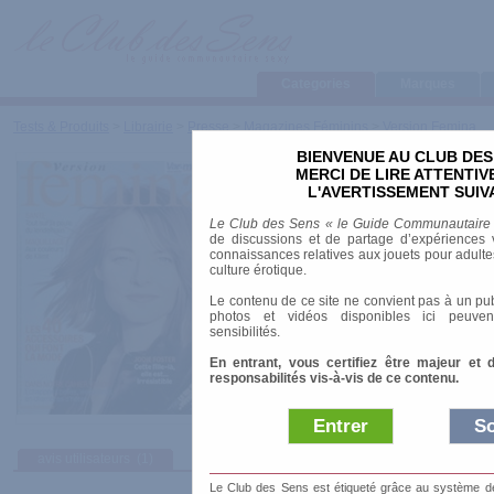
Categories
Marques
Tests & Produits
>
Librairie
>
Presse
>
Magazines Féminins
>
Version Femina
BIENVENUE AU CLUB DES
Version Femina
MERCI DE LIRE ATTENTI
L'AVERTISSEMENT SUIV
Marque
:
Société de Presse Féminine
Le Club des Sens « le Guide Communautaire
de discussions et de partage d’expériences v
Genre
: Généraliste
connaissances relatives aux jouets pour adultes,
culture érotique.
Fréquence
: hebdomadaire
Format
: A4
Le contenu de ce site ne convient pas à un pub
photos et vidéos disponibles ici peuven
sensibilités.
En entrant, vous certifiez être majeur et 
responsabilités vis-à-vis de ce contenu.
Entrer
So
avis utilisateurs
(1)
Le Club des Sens est étiqueté grâce au système de l