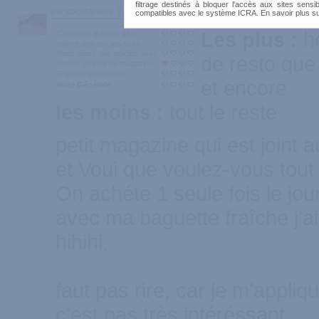
filtrage destinés à bloquer l'accès aux sites sensib
par cocostpierre
300
compatibles avec le système ICRA. En savoir plus s
Les plus :
h
Choix des thèmes sexo
Intéret des articles sexo
Illustrations des articles sexo
de resto que
Interêt général du magazine
Rapport qualité/prix
et encore
Note Générale
les moins :
tout le reste
petit magazine qui est joint
et Voui que voulez-vous tout 
On achéte 1 seule fois le jo
avec ma baguette fraîche j'a
hihihi,
faut pas rire, car je m'appli
c'est pas très intéréssant.