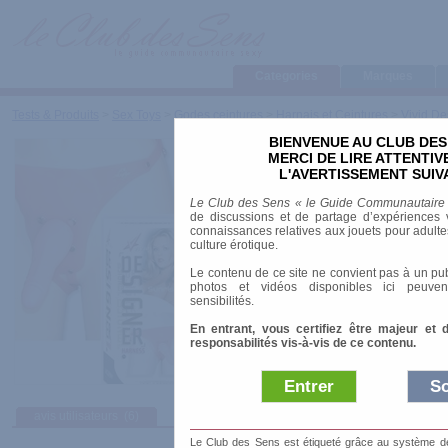
Categories
Marques
Tests & Produits
>
Sex Toys
>
Godes ceintures
>
Harnais et Ceintures
>
Vivid De
BIENVENUE AU CLUB DES
Vivid Designer Harnes
MERCI DE LIRE ATTENTI
L'AVERTISSEMENT SUIV
Marque
:
Doc Johnson
Le Club des Sens « le Guide Communautaire
Prix indicatif
: 42.30 €
de discussions et de partage d’expériences v
connaissances relatives aux jouets pour adultes,
Longueur
: 16.00 cm
culture érotique.
Diamètre
: 3.00 cm
Le contenu de ce site ne convient pas à un pub
Vibrant
: non
photos et vidéos disponibles ici peuven
Système d'attache
: Vac-U-Lock
sensibilités.
Ceinture ajustable
: Sangle réglable
Matière
: Caoutchouc
En entrant, vous certifiez être majeur et 
responsabilités vis-à-vis de ce contenu.
Entrer
So
avis utilisateurs
(6)
Afficher :
Sélect
Le Club des Sens est étiqueté grâce au système de l