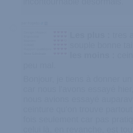
incontournable désormais.
par frogetjo
6
Les plus :
tres 
Design / Aspect
Ergonomie
Maintien
souple bonne tai
Solidité
Rapport qualité/prix
les moins :
cein
Note Générale
peu mal.
Bonjour, je tiens à donner un
car nous l'avons essayé hier, 
nous avions essayé auparav
ceinture qu'on trouve partout
fois seulement car pas prati
celui là, en revanche, est to