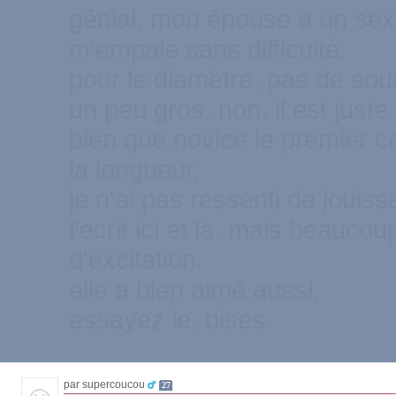
génial. mon épouse a un sexe
m'empale sans difficulté.
pour le diamètre, pas de soucis
un peu gros, non, il est juste
bien que novice le premier cou
la longueur.
je n'ai pas ressenti de joui
l'ecrit ici et là. mais beaucou
d'excitation.
elle a bien aimé aussi.
essayez le, bises.
par supercoucou
27