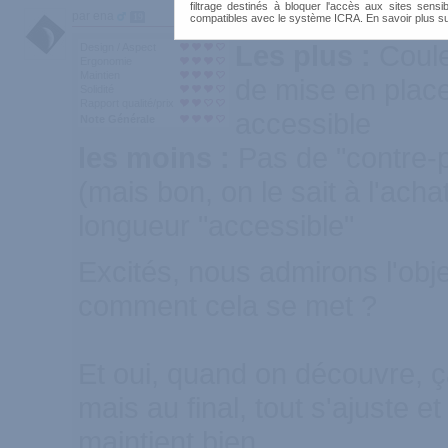
filtrage destinés à bloquer l'accès aux sites sensib
par ena
19
compatibles avec le système ICRA. En savoir plus s
Les plus :
Coule
Design / Aspect
Ergonomie
Maintien
de mise en place
Solidité
Rapport qualité/prix
accessible
Note Générale
les moins :
Pas de "contre-p
(mais bon, on le sait à l'achat
longueur "accessible"
Excités, nous admirons l'objet
comment cela se met ?
Et oui, quand on découvre, ç
mais au final, tout s'ajuste et
maintient bien.