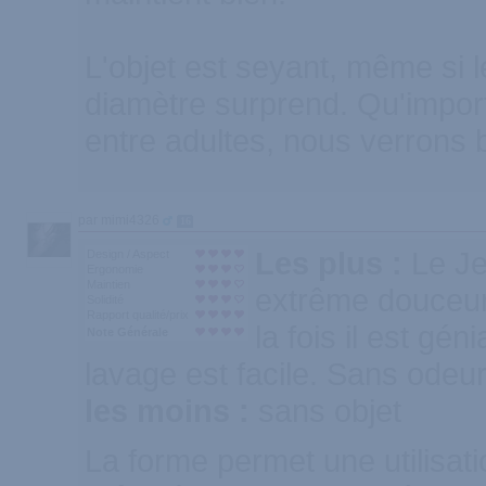
L'objet est seyant, même si
diamètre surprend. Qu'impo
entre adultes, nous verrons 
par mimi4326
16
Les plus :
Le Je
Design / Aspect
Ergonomie
Maintien
extrême douceur
Solidité
Rapport qualité/prix
la fois il est gén
Note Générale
lavage est facile. Sans odeu
les moins :
sans objet
La forme permet une utilisat