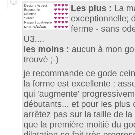
Les plus :
La ma
Design / Aspect
Ergonomie
Maintien
exceptionnelle; 
Solidité
Rapport qualité/prix
ferme - sans odeu
Note Générale
U3....
les moins :
aucun à mon goû
trouvé ;-)
je recommande ce gode cein
la forme est excellente : asse
qui 'augmente' progressiveme
débutants... et pour les plus
arrêtez pas sur la taille de la
que la première moitié du god
dilatation se fait très progre