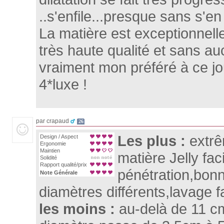
..s'enfile...presque sans s'e
La matière est exceptionnel
très haute qualité et sans a
vraiment mon préféré à ce jou
4*luxe !
par crapaud
26
Les plus :
extrê
Design / Aspect
Ergonomie
Maintien
matière Jelly faci
Solidité
Rapport qualité/prix
pénétration,bon
Note Générale
diamètres différents,lavage fa
les moins :
au-delà de 11 cm