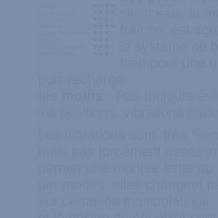
Texture
silencieux, la m
Design / Aspect
Ergonomie
fraîche, est agr
Silencieux
Qualité des vibrations
Efficacité
le système de b
Rapport qualité/prix
Note Générale
bien pour une ut
puis recharge.
les moins :
Pas toujours évi
les positions, vibrations parf
Les vibrations sont très "se
mais pas forcément assez in
permet une montée lente du p
par modes, elles changent pa
sur certaines manipulations.
et le design de cet objet sont