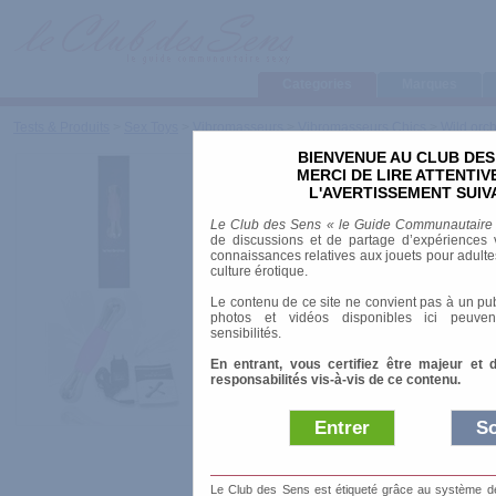
Categories
Marques
Tests & Produits
>
Sex Toys
>
Vibromasseurs
>
Vibromasseurs Chics
>
Wild orch
BIENVENUE AU CLUB DES
Wild orchid
MERCI DE LIRE ATTENTI
L'AVERTISSEMENT SUIV
Le Club des Sens « le Guide Communautaire
de discussions et de partage d’expériences v
connaissances relatives aux jouets pour adultes,
Marque
:
X-tassie
culture érotique.
Date de sortie
: 01
Le contenu de ce site ne convient pas à un pub
photos et vidéos disponibles ici peuven
sensibilités.
Prix indicatif
: 64.
En entrant, vous certifiez être majeur et 
responsabilités vis-à-vis de ce contenu.
Longueur
: 14.50 cm
Diamètre
: 3.00 cm
Matière
: Métal
Entrer
So
Alimentation
: Batterie et chargeur
Le Club des Sens est étiqueté grâce au système de l