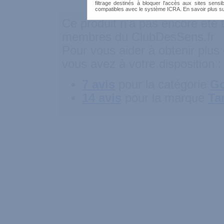
filtrage destinés à bloquer l'accès aux sites sensib
compatibles avec le système ICRA. En savoir plus s
Ce produit n'a pas encore été t
membres du ClubDesSens.fr
Pour vous aider à obtenir plus 
vous avez à votre disposition :
7 avis
pour la catégorie
Go
14 avis
pour la marque
Ta