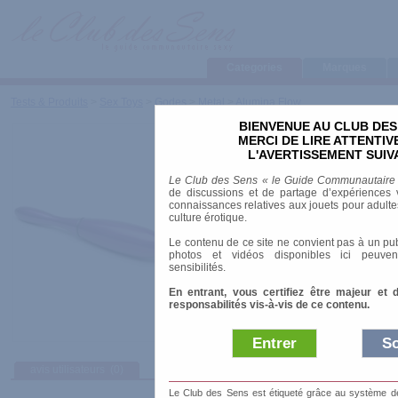
Categories
Marques
Tests & Produits
>
Sex Toys
>
Godes
>
Metal
>
Alumina Flow
BIENVENUE AU CLUB DES
Alumina Flow
MERCI DE LIRE ATTENTI
L'AVERTISSEMENT SUIV
Marque
:
Tantus
Le Club des Sens « le Guide Communautaire
Date de sortie
: 01/01/2009
de discussions et de partage d’expériences v
Prix indicatif
: 95.00 €
connaissances relatives aux jouets pour adultes,
culture érotique.
Longueur
: 21.00 cm
Le contenu de ce site ne convient pas à un pub
Diamètre
: 3.40 cm
photos et vidéos disponibles ici peuven
Matière
: Aluminium
sensibilités.
En entrant, vous certifiez être majeur et 
responsabilités vis-à-vis de ce contenu.
Entrer
So
avis utilisateurs
(0)
Afficher :
Sélect
Le Club des Sens est étiqueté grâce au système de l