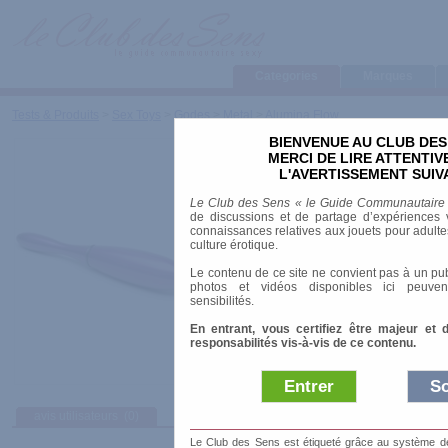
Categories
Marques
Tests & Produits
>
Sex Toys
>
Godes
>
Metal
>
Alumina Flow
BIENVENUE AU CLUB DES
Alumina Flow
MERCI DE LIRE ATTENTI
L'AVERTISSEMENT SUIV
Marque
:
Tantus
Le Club des Sens « le Guide Communautaire
Date de sortie
: 01/01/2009
de discussions et de partage d’expériences v
Prix indicatif
: 95.00 €
connaissances relatives aux jouets pour adultes,
culture érotique.
Longueur
: 21.00 cm
Le contenu de ce site ne convient pas à un pub
Diamètre
: 3.40 cm
photos et vidéos disponibles ici peuven
Matière
: Aluminium
sensibilités.
En entrant, vous certifiez être majeur et 
responsabilités vis-à-vis de ce contenu.
Entrer
So
avis utilisateurs
(0)
Afficher :
Sélect
Le Club des Sens est étiqueté grâce au système de l