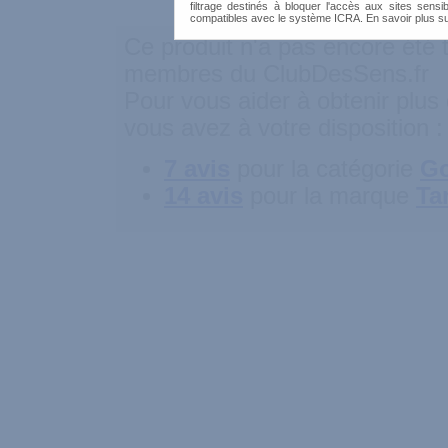
filtrage destinés à bloquer l'accès aux sites sensib
compatibles avec le système ICRA. En savoir plus s
Ce produit n'a pas encore été t
membres du ClubDesSens.fr
Pour vous aider à obtenir plus 
vous avez à votre disposition :
7 avis
pour la catégorie
Go
14 avis
pour la marque
Ta