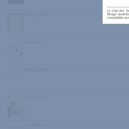
Le Club des Sen
Blogs sexe
filtrage destin
compatibles av
Sexyloo
AskJolene
Boobpedia
VitamineH