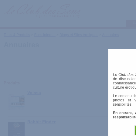
C
Tests & Produits
>
Sites Internet
>
Blogs et Sites érotiques
>
Annuaires
Annuaires
Le Club des 
de discussion
Produits
connaissances 
culture érotiq
Voissa
Le contenu de
photos et v
sensibilités.
En entrant, 
responsabilit
Rabbit Finder