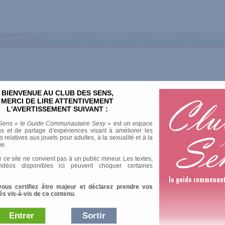
ategories
Marques
Top produits
Top Avis
Les Lis
BIENVENUE AU CLUB DES SENS,
Trier par
MERCI DE LIRE ATTENTIVEMENT
L'AVERTISSEMENT SUIVANT :
Note moyenne
Nombre d'avis
Sens « le Guide Communautaire Sexy »
est un espace
s et de partage d’expériences visant à améliorer les
relatives aux jouets pour adultes, à la sexualité et à la
ue.
 ce site ne convient pas à un public mineur. Les textes,
idéos disponibles ici peuvent choquer certaines
vous certifiez être majeur et déclarez prendre vos
és vis-à-vis de ce contenu.
Entrer
Sortir