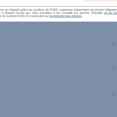
s est étiqueté grâce au système de l'ICRA, organisme indépendant qui permet l'utilisation
és à bloquer l'accès aux sites sensibles. Il est conseillé aux parents d'installer
un de ces
ec le système ICRA. En savoir plus sur
la protection des mineurs
.