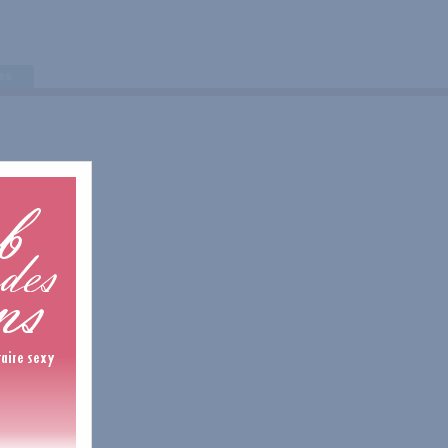
tes
10 Avis
4 Avis