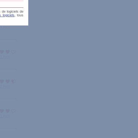
 de logiciels de
 logiciels
, tous
9 Avis
1 Avis
2 Avis
1 Avis